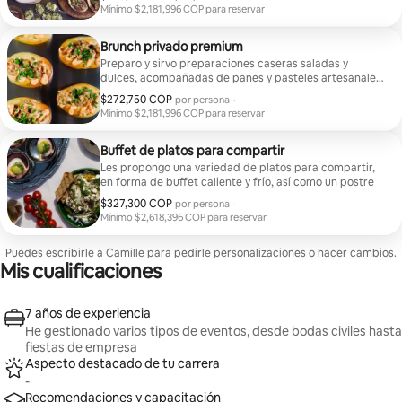
Mínimo $2,181,996 COP para reservar
Mínimo $2,181,996 COP para reservar
Brunch privado premium
Preparo y sirvo preparaciones caseras saladas y
dulces, acompañadas de panes y pasteles artesanales,
jugos frescos, café y té de calidad * Opción Premium:
$272,750 COP
$272,750 COP por huésped
por persona
·
huevos benedictinos de la casa, decoración floral
Mínimo $2,181,996 COP para reservar
Mínimo $2,181,996 COP para reservar
Buffet de platos para compartir
Les propongo una variedad de platos para compartir,
en forma de buffet caliente y frío, así como un postre
$327,300 COP
$327,300 COP por huésped
por persona
·
Mínimo $2,618,396 COP para reservar
Mínimo $2,618,396 COP para reservar
Puedes escribirle a Camille para pedirle personalizaciones o hacer cambios.
Mis cualificaciones
7 años de experiencia
He gestionado varios tipos de eventos, desde bodas civiles hasta
fiestas de empresa
Aspecto destacado de tu carrera
-
Recomendaciones y capacitación