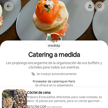
Omite
el
contenido
Catering a medida
Les propongo encargarme de la organización de sus buffets y
cócteles para todos sus eventos.
Se tradujo automáticamente
Proveedor de catering en París
Se ofrece en tu alojamiento
Cóctel de cena
Preparo 8 bocadillos diferentes para cada invitado, es
decir, 16 piezas por persona, para un cóctel gourmet y
personalizado.
$272,750 COP
$272,750 COP por huésped
por persona
·