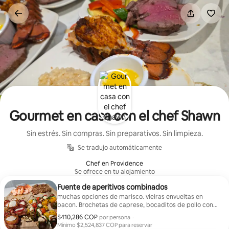
Omite
el
contenido
Gourmet en casa con el chef Shawn
Sin estrés. Sin compras. Sin preparativos. Sin limpieza.
Se tradujo automáticamente
Chef en Providence
Se ofrece en tu alojamiento
Fuente de aperitivos combinados
muchas opciones de marisco. vieiras envueltas en
bacon. Brochetas de caprese, bocaditos de pollo con
nueces pecanas y cóctel de gambas
$410,286 COP
$410,286 COP por huésped
por persona
·
Mínimo $2,524,837 COP para reservar