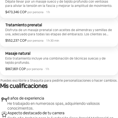
Déjate llevar por un masaje sueco y de tejido profundo con ventosas
para aliviar la tensión en la fascia y mejorar la amplitud de movimiento.
$473,346 COP
$473,346 COP por huésped
,
por persona
·
1 h
Tratamiento prenatal
Disfruta de un masaje prenatal con aceites de almendras y semillas de
uva, adecuado para todas las etapas del embarazo. Los clientes se
tumbarán boca arriba o de lado durante la sesión.
$552,237 COP
$552,237 COP por huésped
,
por persona
·
1 h 30 min
Masaje natural
Este tratamiento incluye una combinación de técnicas suecas y de
tejido profundo.
$867,801 COP
$867,801 COP por huésped
,
por persona
·
1 h
Puedes escribirle a Shaquita para pedirle personalizaciones o hacer cambios.
Mis cualificaciones
8 años de experiencia
He trabajado en numerosos spas, adquiriendo valiosos
conocimientos.
Aspecto destacado de tu carrera