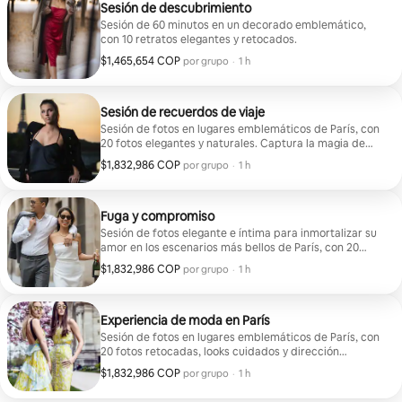
Sesión de descubrimiento
Sesión de 60 minutos en un decorado emblemático,
con 10 retratos elegantes y retocados.
$1,465,654 COP
$1,465,654 COP por grupo
,
por grupo
·
1 h
Sesión de recuerdos de viaje
Sesión de fotos en lugares emblemáticos de París, con
20 fotos elegantes y naturales. Captura la magia de
París con fotos auténticas en lugares emblemáticos.
$1,832,986 COP
$1,832,986 COP por grupo
,
por grupo
·
1 h
Soy un fotógrafo galardonado que te acompaña para
crear recuerdos únicos de tu estancia, lejos de los
selfies turísticos. Fotos en HD entregadas en 48 horas,
fotos para descargar a su elección.
Fuga y compromiso
Sesión de fotos elegante e íntima para inmortalizar su
amor en los escenarios más bellos de París, con 20
imágenes retocadas. Su propuesta de matrimonio o
$1,832,986 COP
$1,832,986 COP por grupo
,
por grupo
·
1 h
celebración de compromiso inmortalizada en el
mágico marco de París. Sesión discreta y elegante en
los más bellos decorados parisinos. La emoción de
este momento único capturada por mi mirada
Experiencia de moda en París
perspicaz.
Sesión de fotos en lugares emblemáticos de París, con
20 fotos retocadas, looks cuidados y dirección
artística a medida. Vive una auténtica experiencia de
$1,832,986 COP
$1,832,986 COP por grupo
,
por grupo
·
1 h
moda en los decorados icónicos de París. Coaching de
estilo incluido para revelar su personalidad única.