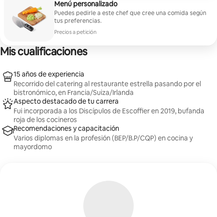
Menú personalizado
vinos con suplemento bajo petición. Menú
Puedes pedirle a este chef que cree una comida según
vegetariano/vegano bajo petición. (ingredientes no
tus preferencias.
incluidos por defecto a pagar previa presentación de
justificantes)
Precios a petición
Mis cualificaciones
15 años de experiencia
Recorrido del catering al restaurante estrella pasando por el
bistronómico, en Francia/Suiza/Irlanda
Aspecto destacado de tu carrera
Fui incorporada a los Discípulos de Escoffier en 2019, bufanda
roja de los cocineros
Recomendaciones y capacitación
Varios diplomas en la profesión (BEP/B.P/CQP) en cocina y
mayordomo