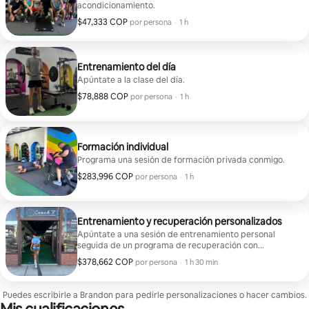
acondicionamiento.
$47,333 COP
$47,333 COP por huésped
,
por persona
·
1 h
Entrenamiento del día
Apúntate a la clase del día.
$78,888 COP
$78,888 COP por huésped
,
por persona
·
1 h
Formación individual
Programa una sesión de formación privada conmigo.
$283,996 COP
$283,996 COP por huésped
,
por persona
·
1 h
Entrenamiento y recuperación personalizados
Apúntate a una sesión de entrenamiento personal
seguida de un programa de recuperación con
estiramientos, inmersión en agua fría, baño de vapor o
$378,662 COP
$378,662 COP por huésped
,
por persona
·
1 h 30 min
sauna.
Puedes escribirle a Brandon para pedirle personalizaciones o hacer cambios.