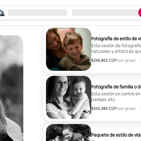
eza la búsqueda
ación
Llegada / Salida
Tipo de servicio
Fotografía de estilo de v
Esta sesión de fotografí
naturales y artísticas q
visual.
$256,863 COP
$256,863 COP por grupo
,
por grupo
·
Fotografía de familia o de
Esta sesión se centra e
parejas, etc.
$342,484 COP
$342,484 COP por grupo
,
por grupo
·
Paquete de estilo de vid