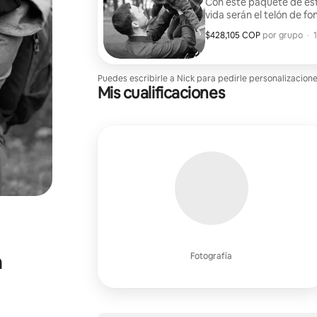
Con este paquete de est
vida serán el telón de f
$428,105 COP
$428,105 COP por grupo
,
por grupo
·
Puedes escribirle a Nick para pedirle personalizacion
Mis cualificaciones
n
Fotografía
a