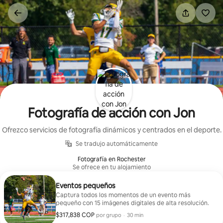
Omite
el
contenido
Fotografía de acción con Jon
Ofrezco servicios de fotografía dinámicos y centrados en el deporte.
Se tradujo automáticamente
Fotografía en Rochester
Se ofrece en tu alojamiento
Eventos pequeños
Captura todos los momentos de un evento más
pequeño con 15 imágenes digitales de alta resolución.
$317,838 COP
$317,838 COP por grupo
,
por grupo
·
30 min