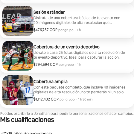
Sesión estándar
Disfruta de una cobertura básica de tu evento con
20 imágenes digitales de alta resolución que
atesorarás para siempre.
$476,757 COP
$476,757 COP por grupo
,
por grupo
·
1 h
Cobertura de un evento deportivo
Llévate a casa 25 fotos digitales de alta resolución de
tu evento deportivo. Ideal para capturar la acción.
$794,594 COP
$794,594 COP por grupo
,
por grupo
·
1 h
Cobertura amplia
Con este paquete completo, que incluye 40 imágenes
digitales de alta resolución, no te perderás ni un solo
detalle de tu evento.
$1,112,432 COP
$1,112,432 COP por grupo
,
por grupo
·
1 h 30 min
Puedes escribirle a Jonathan para pedirle personalizaciones o hacer cambios.
Mis cualificaciones
15 años de experiencia