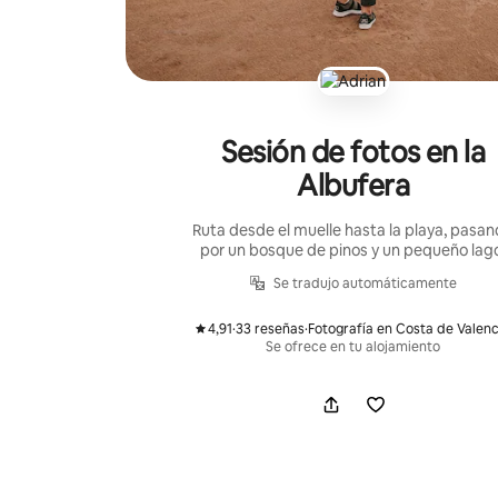
Sesión de fotos en la
Albufera
Ruta desde el muelle hasta la playa, pasa
por un bosque de pinos y un pequeño lag
Se tradujo automáticamente
4,91
·
33 reseñas
·
Fotografía en Costa de Valenc
,
,
Se ofrece en tu alojamiento