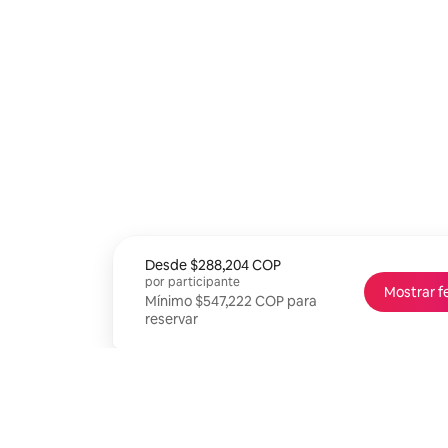
Desde
Desde $288,204 COP por persona
$288,204 COP
por participante
Mostrar f
Mínimo $547,222 COP para
reservar
Mínimo $547,222 COP para reservar