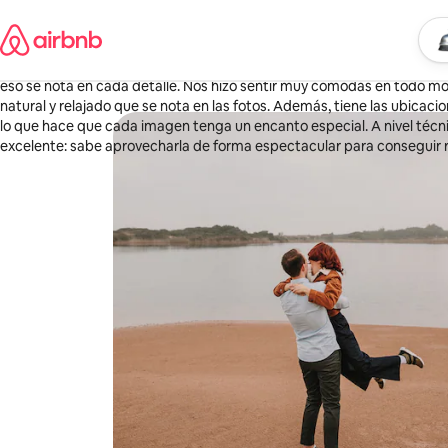
Omite
Maria
el
Valencia, España
Empi
Ubic
contenido
·
abril de 2026
,
Experiencia 100% recomendable con Adrián. Es un profesional que disfruta realmente de su trabajo, y
eso se nota en cada detalle. Nos hizo sentir muy cómodas en todo 
natural y relajado que se nota en las fotos. Además, tiene las ubicaciones perfectamente estudiadas,
lo que hace que cada imagen tenga un encanto especial. A nivel técnico, el manejo de la luz es
excelente: sabe aprovecharla de forma espectacular para conseguir 
profesionales. Volvería a repetir sin pensarlo.