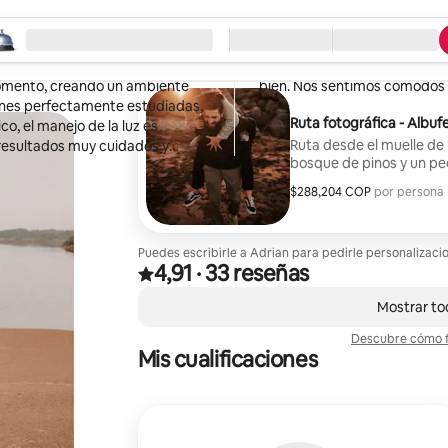
Nicole
Wangen bei Olten, Suiza
eza la búsqueda
ación
Llegada / Salida
Tipo de servicio
·
junio de 2025
,
Adrian es un fotógrafo muy pr
momento, creando un ambiente
bien. Nos sentimos cómodos c
Ruta fotográfica - Albuf
Ruta desde el muelle de 
resultados muy cuidados y
bosque de pinos y un pe
Precio fijo 150€
$288,204 COP
$288,204 COP por huésped
,
por persona
Puedes escribirle a Adrian para pedirle personalizaci
4,91
·
33 reseñas
Valoración de 4,91 sobre 5 estrellas sobre la ba
,
Se muestran0 de 0 elementos
Mostrar to
Descubre cómo f
Mis cualificaciones