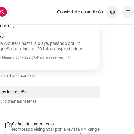
Conviértete en anfitrión
ofesional. Sabe muy bien lo que quiere de su cliente y lo explica muy
on él :)
era
la Albufera hasta la playa, pasando por un
queño lago. Incluye 20 fotos posproducidas.
·
Mínimo $547,222 COP para reservar
·
1 h
Mínimo $547,222 COP para reservar
ones o hacer cambios.
se de 33 reseñas
das las reseñas
uncionan las reseñas
6 años de experiencia
Nombrado Rising Star por la revista NY Range