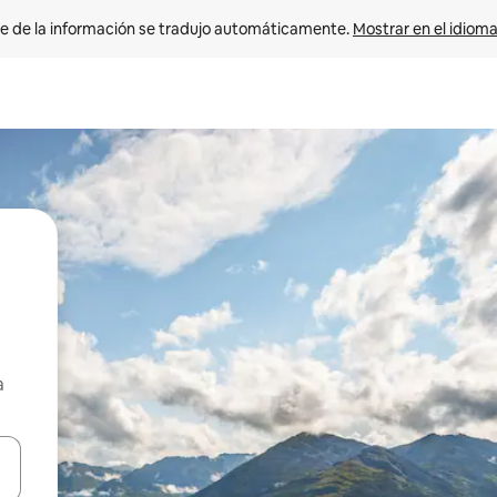
e de la información se tradujo automáticamente. 
Mostrar en el idioma
a
n las teclas de flecha hacia arriba y hacia abajo o explora con el tact