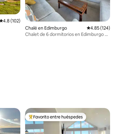
Calificación promedio: 4.8 de 5, 102 reseñas
4.8 (102)
Chalé en Edimburgo
Calificación promedio: 
4.85 (124)
Chalet de 6 dormitorios en Edimburgo a
pocos minutos de la playa
Favorito entre huéspedes
Favorito entre huéspedes preferido