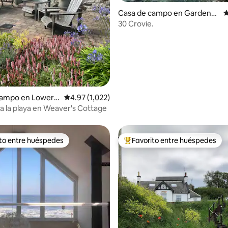
4.91 de 5, 208 reseñas
Casa de campo en Gardenst
C
own
30 Crovie.
campo en Lower L
Calificación promedio: 4.97 de 5, 1,022 reseñas
4.97 (1,022)
a la playa en Weaver's Cottage
ito entre huéspedes
Favorito entre huéspedes
 entre huéspedes preferido
Favorito entre huéspedes prefe