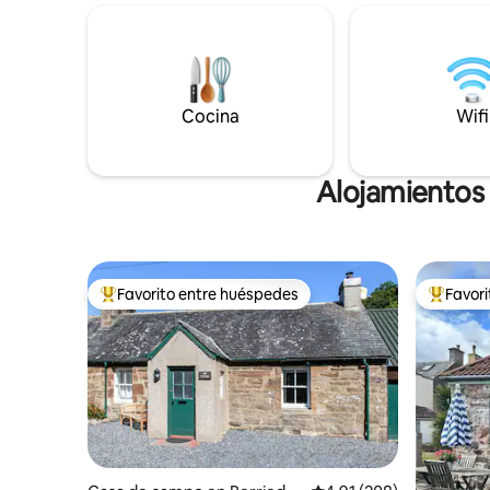
equipados para garantizar mucho
naturaleza
espacio para reuniones sociales.
puedes ec
Distancia a los lugares de interés locales:
focas! También es un lugar ideal para
Playa privada: en el sitio Cruin: 100 m
lanzar tu
Duck Bay: 1 km Cameron House: 1,5 km
simpleme
Cocina
Wifi
Lomond Shores - 2,5 km Campo de golf
puedes exp
de primera categoría a 5-10 minutos en
continente
coche
Alojamientos 
Favorito entre huéspedes
Favor
Favorito entre huéspedes preferido
Favorito