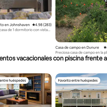
4.99 de 5, 182 reseñas
nto en Johnshaven
Calificación promedio: 4.98 de 5, 283 reseñas
4.98 (283)
asa de 1 dormitorio con vistas
Casa de campo en Dunure
Ca
Preciosa casa de campo en la pl
entos vacacionales con piscina frente a 
excelentes vistas al mar!
 entre huéspedes
Favorito entre huéspedes
 entre huéspedes
Favorito entre huéspedes