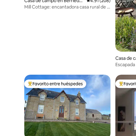
Casa de campo en Berriedal
Calificación promedio: 
4.91 (208)
e
Mill Cottage: encantadora casa rural de 1
dormitorio junto al río
Casa de 
argo
Escapada 
Favorito entre huéspedes
Favor
Favorito entre huéspedes preferido
Favorito