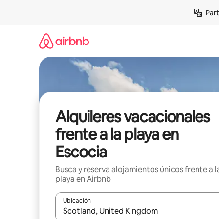
Omite
Part
el
contenido
Alquileres vacacionales
frente a la playa en
Escocia
Busca y reserva alojamientos únicos frente a l
playa en Airbnb
Ubicación
Cuando los resultados estén disponibles, navega co