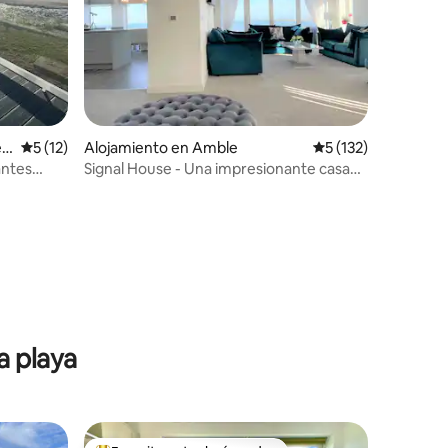
ea
Calificación promedio: 5 de 5, 12 reseñas
5 (12)
Alojamiento en Amble
Calificación promed
5 (132)
antes
Signal House - Una impresionante casa
de playa - Construida en 2020
a playa