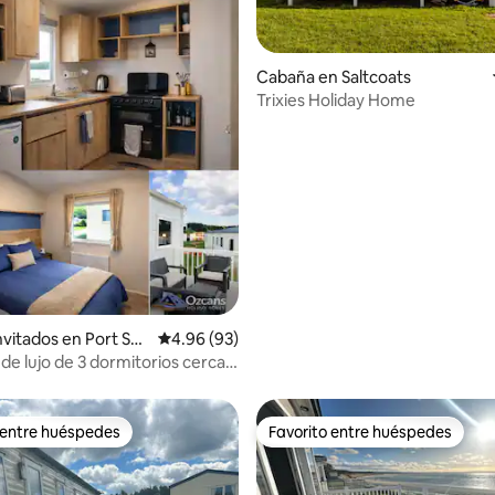
Cabaña en Saltcoats
Trixies Holiday Home
: 4.86 de 5, 7 reseñas
nvitados en Port Set
Calificación promedio: 4.96 de 5, 93 reseñas
4.96 (93)
de lujo de 3 dormitorios cerca
urgo
 entre huéspedes
Favorito entre huéspedes
 entre huéspedes
Favorito entre huéspedes