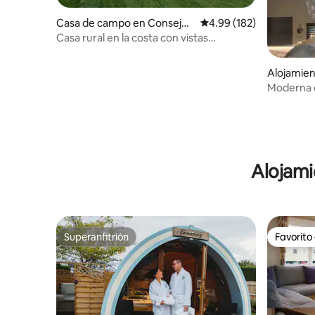
Casa de campo en Consejo
Calificación promedio: 
4.99 (182)
de Highland
Casa rural en la costa con vistas
espectaculares
Alojamie
Moderna c
al mar
Alojami
Superanfitrión
Favorito
Superanfitrión
Favorito