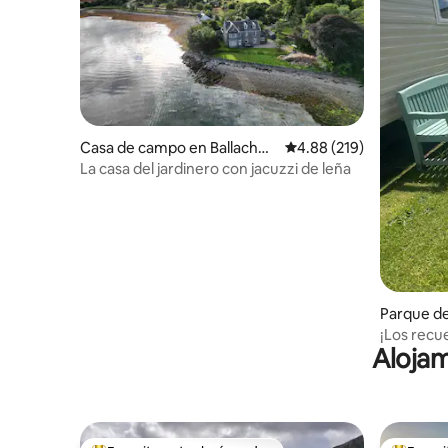
Casa de campo en Ballachuli
Calificación promedio: 
4.88 (219)
sh
La casa del jardinero con jacuzzi de leña
Parque de
t Seton
¡Los recu
Alojam