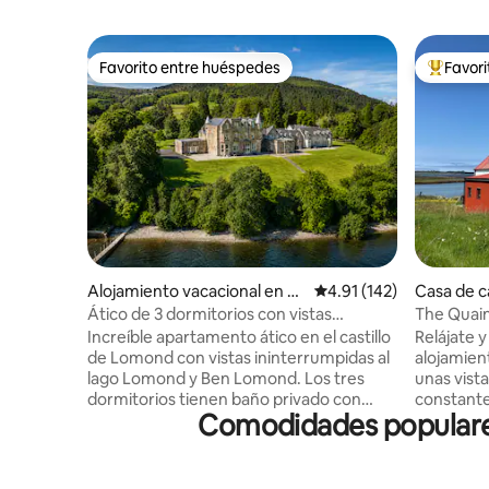
Favorito entre huéspedes
Favor
Favorito entre huéspedes
Favorito
Alojamiento vacacional en Ar
Calificación promedio: 
4.91 (142)
gyll and Bute Council
Ático de 3 dormitorios con vistas
The Quain
espectaculares en el castillo de Lomond
y a las m
Increíble apartamento ático en el castillo
Relájate 
de Lomond con vistas ininterrumpidas al
alojamient
lago Lomond y Ben Lomond. Los tres
unas vist
dormitorios tienen baño privado con
constant
Comodidades populares 
duchas modernas, camas de lujo,
ideal par
colchones, sábanas de algodón egipcio
casa hasta
de alta gama y vistas increíbles. La sala de
este sitio
estar y el comedor están perfectamente
Perfecto p