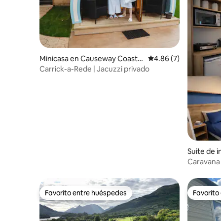
Minicasa en Causeway Coast a
Calificación promedio
4.86 (7)
nd Glens
Carrick-a-Rede | Jacuzzi privado
Suite de i
on
Caravana 
de Edimb
Favorito entre huéspedes
Favorito
Favorito entre huéspedes
Favorito