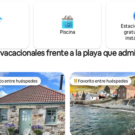
nuevo museo V&A, somos la bas
 y la vida silvestre, ¡incluso
para la aventura o simplemente
har un vistazo a una nutria y
relajarse en el jacuzzi y relajars
escuchando el mar. Asegúrate
 propio kayak/canoa/SUP y
reservar en el But 'n' Ben, el r
Estac
nte remar. Desde aquí también
de cinco estrellas de Auchmithi
Piscina
gratu
lorar el resto de la isla y el
inst
 a tu aire.
vacacionales frente a la playa que ad
ito entre huéspedes
Favorito entre huéspedes
 entre huéspedes preferido
Favorito entre huéspedes prefe