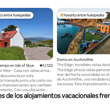
ito entre huéspedes
Favorito entre huéspedes
 entre huéspedes preferido
Favorito entre huéspedes prefe
Domo en Auchmithie
The Edge: increíbles vistas desd
4.91 de 5, 142 reseñas
Casa de campo en Isle of Skye
Calificación promedio: 5 de 5, 122 reseñas
5 (122)
de un acantilado de 42,6 metro
The Edge ofrece vistas panorám
t Wee - Casa con vistas al mar
mar del Norte escondidas en el
ontañas
y desconecta en este
de Auchmithie, una verdadera 
o tranquilo junto a la costa con
escocesa. Esta impresionante ubicación
as impresionantes que cambian
es el telón de fondo perfecto p
emente. Con una ubicación
explorar Angus, Aberdeenshire
de los alojamientos vacacionales frent
a dar paseos suaves desde la
Dundee, Perth y Tayside, ya se
 la playa local y para explorar
jugar al golf en Carnoustie o S
 escocés de interés científico.
hacer senderismo en los Glens o 
ara los entusiastas de la