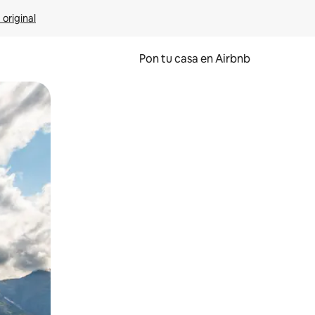
 original
Pon tu casa en Airbnb
o o desliza el dedo.