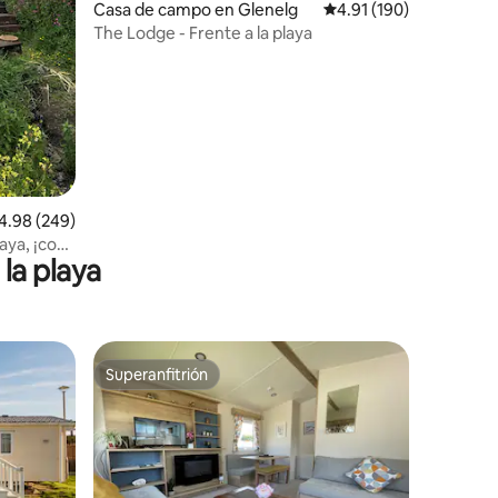
Casa de campo en Glenelg
Calificación promedio: 
4.91 (190)
The Lodge - Frente a la playa
lificación promedio: 4.98 de 5, 249 reseñas
4.98 (249)
aya, ¡con
la playa
Superanfitrión
Superanfitrión