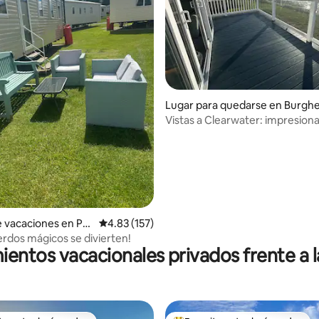
4.88 de 5, 219 reseñas
Lugar para quedarse en Burgh
d
Vistas a Clearwater: impresion
vistas al mar desde la terraza
 vacaciones en Por
Calificación promedio: 4.83 de 5, 157 reseñas
4.83 (157)
erdos mágicos se divierten!
ientos vacacionales privados frente a l