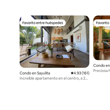
Favorito entre huéspedes
Favorito
Favorito entre huéspedes
Favorito
Condo en 
Preciosa h
Condo en Sayulita
Calificación promedio: 
4.93 (161)
Increíble apartamento en el centro, a 2
manzanas de la playa