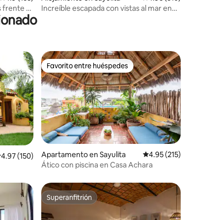
s frente a
Increíble escapada con vistas al mar en
cionado
Sayulita
Favorito entre huéspedes
rido
Favorito entre huéspedes
Apartamento en Sayulita
Calificación promedio: 
4.95 (215)
alificación promedio: 4.97 de 5, 150 reseñas
4.97 (150)
Ático con piscina en Casa Achara
Superanfitrión
Superanfitrión