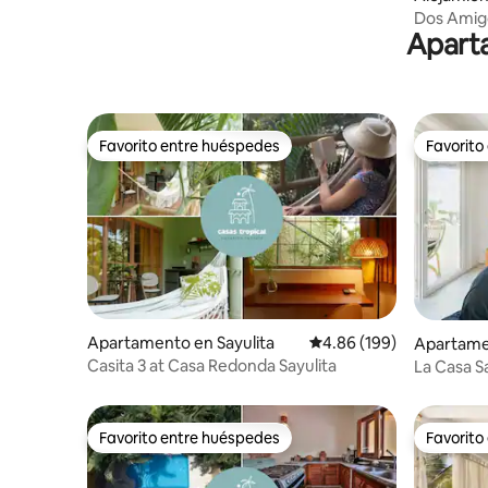
Dos Amigo
Aparta
Climatiza
Favorito entre huéspedes
Favorito
Favorito entre huéspedes
Favorito
Apartamento en Sayulita
Calificación promedio: 
4.86 (199)
Apartamen
Casita 3 at Casa Redonda Sayulita
La Casa S
Favorito entre huéspedes
Favorito
Favorito entre huéspedes
Favorito