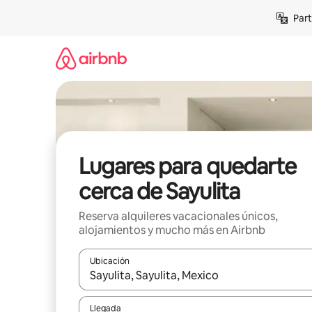
Omite
Part
el
contenido
Lugares para quedarte
cerca de Sayulita
Reserva alquileres vacacionales únicos,
alojamientos y mucho más en Airbnb
Ubicación
Cuando los resultados estén disponibles, navega co
Llegada