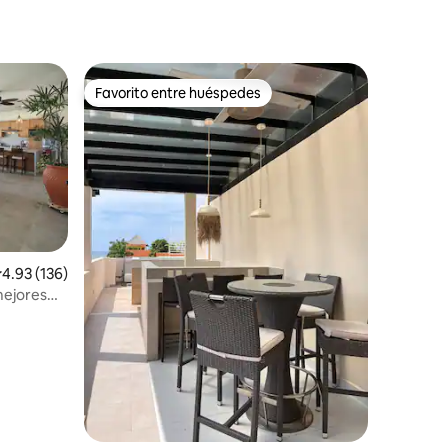
Favorito entre huéspedes
Favorito entre huéspedes
alificación promedio: 4.93 de 5, 136 reseñas
4.93 (136)
mejores