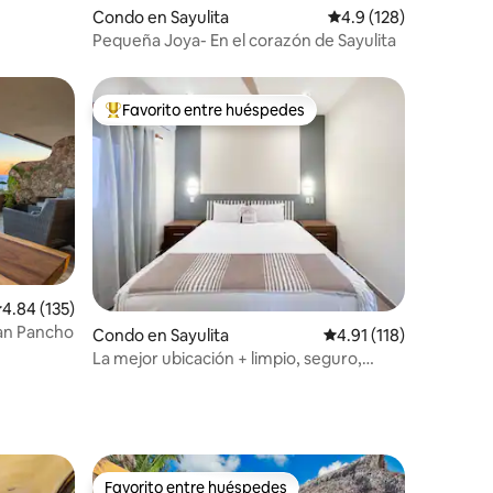
Condo en Sayulita
Calificación promedio:
4.9 (128)
Pequeña Joya- En el corazón de Sayulita
Favorito entre huéspedes
Favorito entre huéspedes preferido
alificación promedio: 4.84 de 5, 135 reseñas
4.84 (135)
an Pancho
Condo en Sayulita
Calificación promedio:
4.91 (118)
La mejor ubicación + limpio, seguro,
recién construido
Favorito entre huéspedes