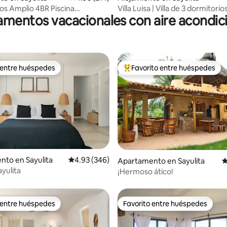
s Amplio 4BR Piscina
Villa Luisa | Villa de 3 dormitorio
mentos vacacionales con aire acondi
da Barbacoa Cerca de la Playa
la playa con piscina
 entre huéspedes
Favorito entre huéspedes
 entre huéspedes
Favorito entre huéspedes prefe
4.86 de 5, 199 reseñas
to en Sayulita
Calificación promedio: 4.93 de 5, 346 reseñas
4.93 (346)
Apartamento en Sayulita
C
ayulita
¡Hermoso ático!
 entre huéspedes
Favorito entre huéspedes
 entre huéspedes
Favorito entre huéspedes