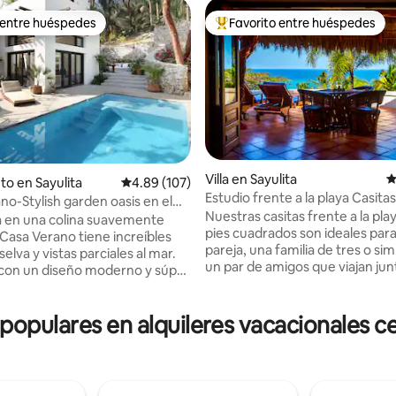
 entre huéspedes
Favorito entre huéspedes
 entre huéspedes
Favorito entre huéspedes prefe
Villa en Sayulita
C
to en Sayulita
Calificación promedio: 4.89 de 5, 107 reseñas
4.89 (107)
Estudio frente a la playa Casita
no-Stylish garden oasis en el
Nuestras casitas frente a la pla
4.96 de 5, 150 reseñas
e
 en una colina suavemente
pies cuadrados son ideales par
 Casa Verano tiene increíbles
pareja, una familia de tres o s
 selva y vistas parciales al mar.
un par de amigos que viajan jun
con un diseño moderno y súper
casitas ofrecen total privacida
de buen gusto; 2 dormitorios
de la apertura del diseño del es
rados, cada uno con un
parte delantera de las casitas se
pulares en alquileres vacacionales ce
leto, camas king size y aire
patio a través de un enorme pa
ado. Piscina climatizada. Sala
puertas francesas de 12 pies d
bierta. La cocina se abre a un
que traen la vista al mar y la bri
atio con una piscina de agua
directamente a tu casita. Ten 
deada de increíbles árboles