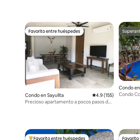
Favorito entre huéspedes
Superanf
Favorito entre huéspedes
Superanf
Condo en 
Condo Coli
Condo en Sayulita
Calificación promedio:
4.9 (155)
Precioso apartamento a pocos pasos de
la playa.
Favorito entre huéspedes
Favorito