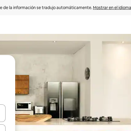
e de la información se tradujo automáticamente. 
Mostrar en el idioma
n las teclas de flecha hacia arriba y hacia abajo o explora con el tact