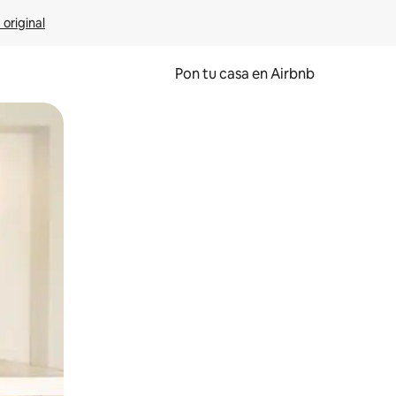
 original
Pon tu casa en Airbnb
o o desliza el dedo.