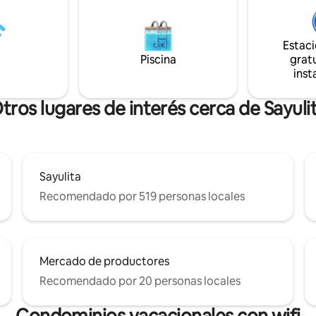
que nuestras Casitas 1-4 compa
sta casa es tranquila y privada.
mismo diseño y hermosas vistas
l encontrarlo en la concurrida
Nuestra galería es una colecció
n estos días!...Nota: que hay
imágenes de diferentes casitas
Estac
los alrededores
Piscina
gratu
inst
tros lugares de interés cerca de Sayuli
Sayulita
Recomendado por 519 personas locales
Mercado de productores
Recomendado por 20 personas locales