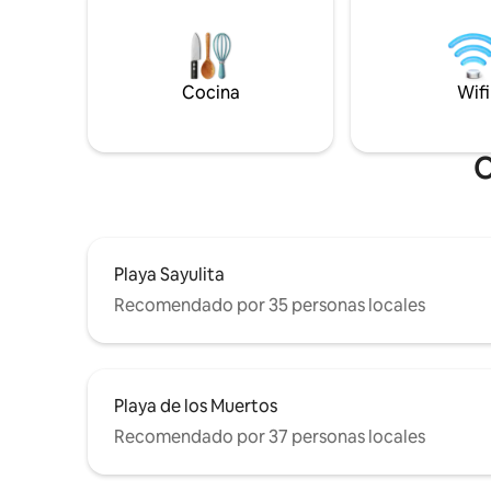
nativos. E
una gran escapada. La propiedad está
¡Es difíci
llena de espacios abiertos brillantes,
Sayulita e
paisajismo tropical y diseño que presta
obras en 
atención a los detalles, dando a esta casa
Cocina
Wifi
una sensación de lujo. *Todas las fiestas
están totalmente prohibidas.
O
Playa Sayulita
Recomendado por 35 personas locales
Playa de los Muertos
Recomendado por 37 personas locales