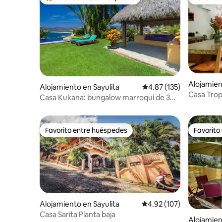
Favorito entre huéspedes preferido
Favorito
Alojamien
Alojamiento en Sayulita
Calificación promedio: 
4.87 (135)
Casa Tropi
Casa Kukana: bungalow marroquí de 3
surf
dormitorios
Favorito entre huéspedes
Favorito
Favorito entre huéspedes
Favorito
Alojamiento en Sayulita
Calificación promedio: 
4.92 (107)
Casa Sarita Planta baja
Alojamien