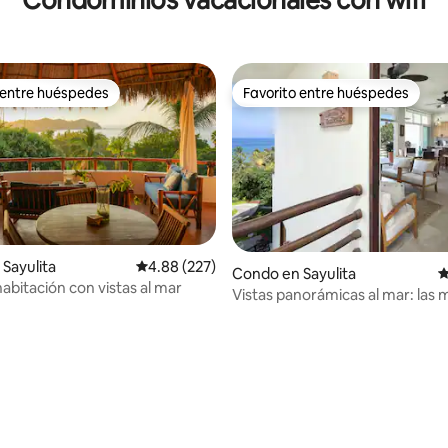
Condominios vacacionales con wifi
 entre huéspedes
Favorito entre huéspedes
 entre huéspedes
Favorito entre huéspedes
Sayulita
Calificación promedio: 4.88 de 5, 227 reseñas
4.88 (227)
Condo en Sayulita
C
abitación con vistas al mar
Vistas panorámicas al mar: las 
4.93 de 5, 161 reseñas
vistas a la piscina infinita