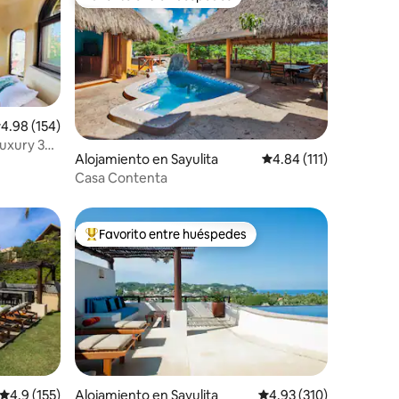
Favorito entre huéspedes
alificación promedio: 4.98 de 5, 154 reseñas
4.98 (154)
Alojamiento en Sayulita
Calificación promedio:
4.84 (111)
Casa Contenta
Favorito entre huéspedes
Favorito entre huéspedes preferido
Calificación promedio: 4.9 de 5, 155 reseñas
4.9 (155)
Alojamiento en Sayulita
Calificación promedio: 
4.93 (310)