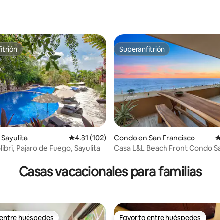
itrión
Superanfitrión
itrión
Superanfitrión
Sayulita
Calificación promedio: 4.81 de 5, 102 reseñas
4.81 (102)
Condo en San Francisco
C
bri, Pajaro de Fuego, Sayulita
Casa L&L Beach Front Condo S
 4.9 de 5, 155 reseñas
Casas vacacionales para familias
 entre huéspedes
Favorito entre huéspedes