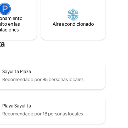
rten el
(sala de estar al aire libre con nevera) con
 al mar.
excelentes vistas a la selva y a la ciudad.
n de
.
ionamiento
ito en las
Aire acondicionado
alaciones
ta
Sayulita Plaza
Recomendado por 85 personas locales
Playa Sayulita
Recomendado por 18 personas locales