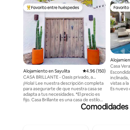
Favorito entre huéspedes
Favorito
Favorito entre huéspedes preferido
Favorito
Alojamien
Casa Vera
Alojamiento en Sayulita
Calificación promedio: 
4.96 (150)
lado nort
Escondida
CASA BRILLANTE - Oasis privado, a
inclinada,
manzana de la plaza
vistas a la
¡Hola! Lee nuestra descripción completa
Es nuevo 
para asegurarte de que nuestra casa se
elegante 
adapta a tus necesidades. *El precio es
principales sepa
fijo. Casa Brillante es una casa de estilo
Comodidades po
baño comp
español moderna y elegante ubicada a
acondicion
una manzana de la plaza. Una azotea con
de estar a
vistas al mar es perfecta para relajarse y
hermoso p
tomar el sol, mientras que el jardín del
salada ro
patio trasero y la piscina son ideales para