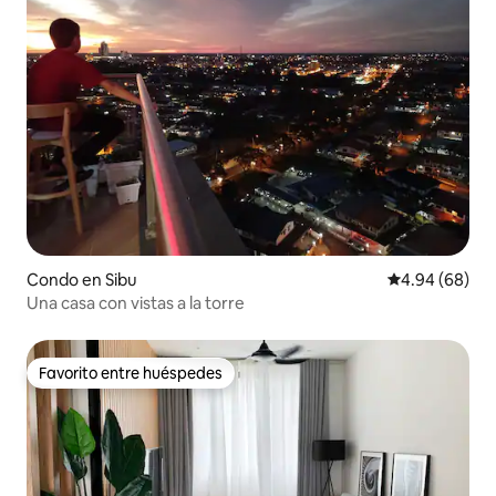
Condo en Sibu
Calificación p
4.94 (68)
Una casa con vistas a la torre
Favorito entre huéspedes
Favorito entre huéspedes