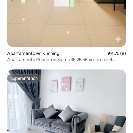
Apartamento en Kuching
Calificación
4.75 (8)
Apartamento Princeton Suites 3R 2B 5Pax cerca del
aeropuerto
Superanfitrión
Superanfitrión