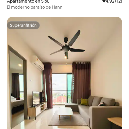
Apartamento en Sibu
Calificación 
4.92 (12)
El moderno paraíso de Hann
Superanfitrión
Superanfitrión