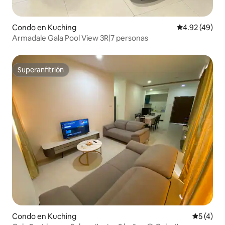
Condo en Kuching
Calificación 
4.92 (49)
Armadale Gala Pool View 3R|7 personas
Superanfitrión
Superanfitrión
Condo en Kuching
Calificac
5 (4)