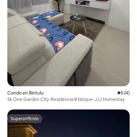
Condo en Bintulu
Calificac
5 (4)
Sk One Garden City-Residencia B bloque-JJJ Homestay
Superanfitrión
Superanfitrión