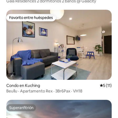
Gala Residences 2 dormitorios 2 baños @ Galacity
Favorito entre huéspedes
Favorito entre huéspedes
Condo en Kuching
Calificaci
5 (11)
Beullu · Apartamento Rex · 3Br6Pax · VH18
Superanfitrión
Superanfitrión