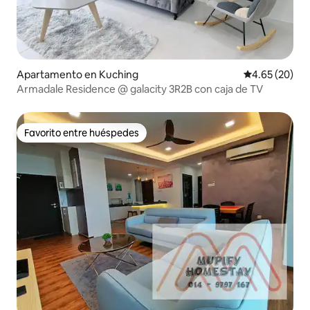
Apartamento en Kuching
Calificación p
4.65 (20)
Armadale Residence @ galacity 3R2B con caja de TV
Favorito entre huéspedes
Favorito entre huéspedes