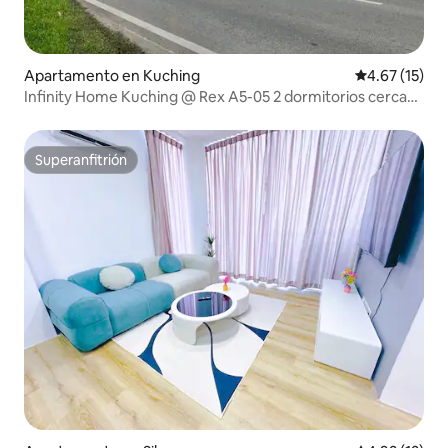
Apartamento en Kuching
Calificación 
4.67 (15)
Infinity Home Kuching @ Rex A5-05 2 dormitorios cerca
de KPJ
Superanfitrión
Superanfitrión