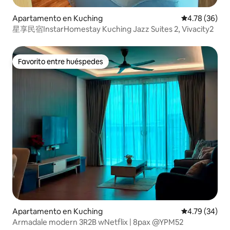
Apartamento en Kuching
Calificación 
4.78 (36)
星享民宿InstarHomestay Kuching Jazz Suites 2, Vivacity2
Favorito entre huéspedes
Favorito entre huéspedes
Apartamento en Kuching
Calificación 
4.79 (34)
Armadale modern 3R2B wNetflix | 8pax @YPM52