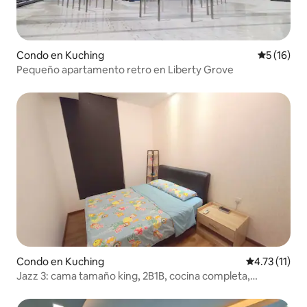
Condo en Kuching
Calificaci
5 (16)
Pequeño apartamento retro en Liberty Grove
Condo en Kuching
Calificación 
4.73 (11)
Jazz 3: cama tamaño king, 2B1B, cocina completa,
temática de Pooh