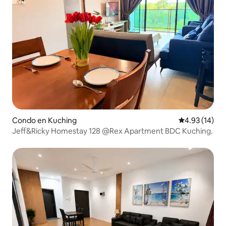
Condo en Kuching
Calificación 
4.93 (14)
Jeff&Ricky Homestay 128 @Rex Apartment BDC Kuching.