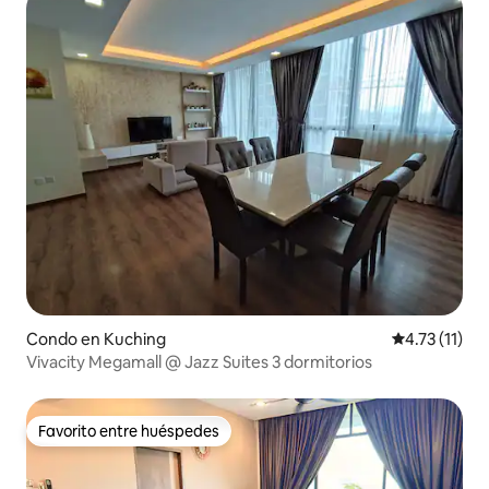
Condo en Kuching
Calificación 
4.73 (11)
Vivacity Megamall @ Jazz Suites 3 dormitorios
Favorito entre huéspedes
Favorito entre huéspedes