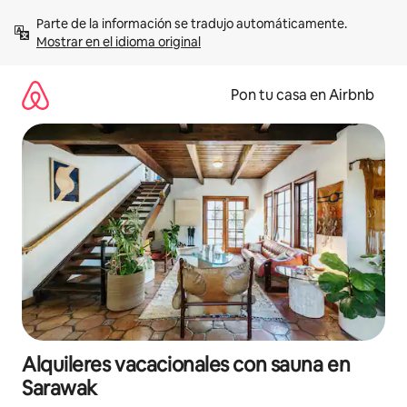
Omite
Parte de la información se tradujo automáticamente. 
el
Mostrar en el idioma original
contenido
Pon tu casa en Airbnb
Alquileres vacacionales con sauna en
Sarawak