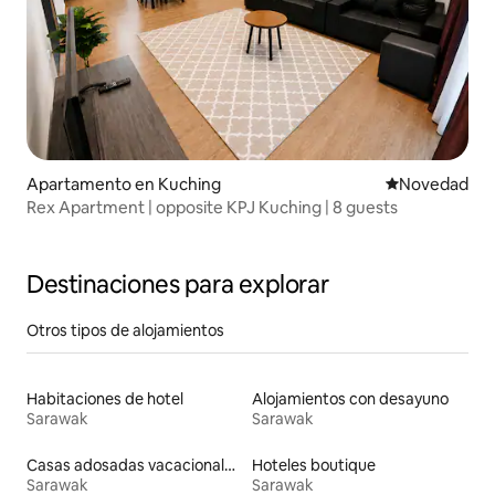
Apartamento en Kuching
Lugar para ho
Novedad
Rex Apartment | opposite KPJ Kuching | 8 guests
Destinaciones para explorar
Otros tipos de alojamientos
Habitaciones de hotel
Alojamientos con desayuno
Sarawak
Sarawak
Casas adosadas vacacionales
Hoteles boutique
Sarawak
Sarawak