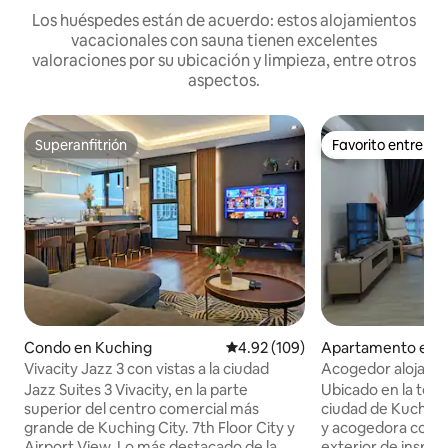
Los huéspedes están de acuerdo: estos alojamientos
vacacionales con sauna tienen excelentes
valoraciones por su ubicación y limpieza, entre otros
aspectos.
Superanfitrión
Favorito entre h
Superanfitrión
Favorito entre h
Condo en Kuching
Calificación promedio: 4.92 de 5
4.92 (109)
Apartamento en 
Vivacity Jazz 3 con vistas a la ciudad
Acogedor alojamie
Jazz Suites 3 Vivacity, en la parte
Ubicado en la terce
superior del centro comercial más
ciudad de Kuching.
grande de Kuching City. 7th Floor City y
y acogedora con di
Airport View. Lo más destacado de la
exterior de inspir