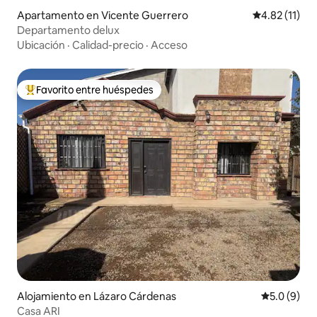
Apartamento en Vicente Guerrero
Calificación 
4.82 (11)
Departamento delux
Ubicación
·
Calidad-precio
·
Acceso
Favorito entre huéspedes
Favorito entre huéspedes preferido
Alojamiento en Lázaro Cárdenas
Calificació
5.0 (9)
Casa ARI