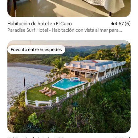
Habitación de hotel en El Cuco
Calificación
4.67 (6)
Paradise Surf Hotel - Habitación con vista al mar para
parejas
Favorito entre huéspedes
Favorito entre huéspedes