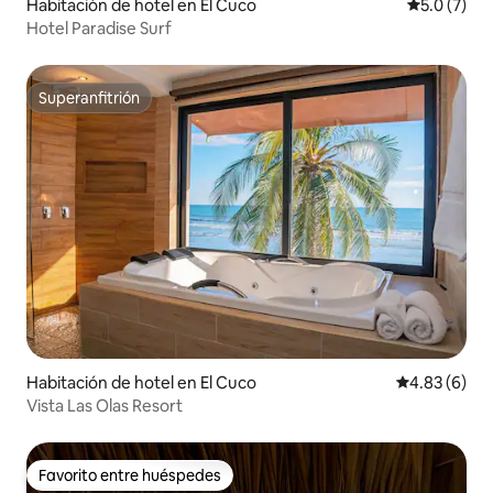
Habitación de hotel en El Cuco
Calificació
5.0 (7)
Hotel Paradise Surf
Superanfitrión
Superanfitrión
Habitación de hotel en El Cuco
Calificación
4.83 (6)
Vista Las Olas Resort
Favorito entre huéspedes
Favorito entre huéspedes