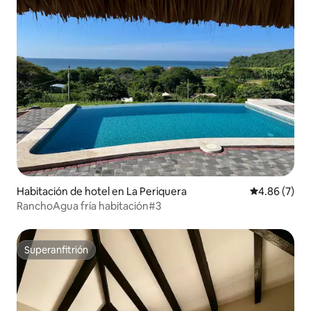
Habitación de hotel en La Periquera
Calificación
4.86 (7)
RanchoAgua fría habitación#3
Superanfitrión
Superanfitrión