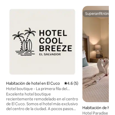
Superanfitrión
Superanfitrión
Habitación de hotel en El Cuco
Calificación promedio: 4.6 de
4.6 (5)
Hotel boutique - La primera fila del
centro de El Cuco
Excelente hotel boutique
recientemente remodelado en el centro
de El Cuco. Somos el hotel más exclusivo
Habitación de hote
del centro de la ciudad. A pocos pasos
o
Hotel Paradise Sur
de la plaza de la ciudad recientemente