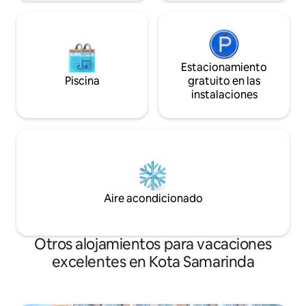
encantadoras inst
encantadoras instalaciones para
reuniones son una
reuniones son una solución perfecta
para organizar reu
para organizar reuniones sociales y de
negocios en Samar
negocios en Samarinda.<br>Los viajeros
de negocios tambi
de negocios también estarán
Estacionamiento
encantados con n
encantados con nuestro centro de
Piscina
gratuito en las
negocios bien equ
negocios bien equipado que ofrece una
instalaciones
amplia gama de ser
amplia gama de servicios de apoyo a los
secretores, mientr
secretores, mientras que los viajeros de
ocio pueden disfru
ocio pueden disfrutar de instalaciones
como un centro de
como un centro de fitness totalmente
equipado, piscina, 
equipado, piscina, spa, sauna, jacuzzi,
piscina infantil y
piscina infantil y muchos más.<br>
¡Estamos encantad
¡Estamos encantados de ser tu hogar
lejos de casa!
lejos de casa!
Aire acondicionado
Otros alojamientos para vacaciones
excelentes en Kota Samarinda