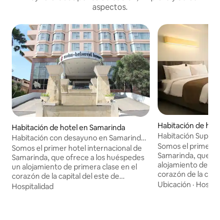
aspectos.
Habitación de hot
Habitación de hotel en Samarinda
Habitación Superi
Habitación con desayuno en Samarinda
Swiss-Belhotel
Somos el primer ho
by Swiss-Belhotel
Somos el primer hotel internacional de
Samarinda, que of
Samarinda, que ofrece a los huéspedes
alojamiento de pri
un alojamiento de primera clase en el
corazón de la capi
corazón de la capital del este de
Oriental. Estraté
Ubicación
·
Hospit
Kalimantan. Estratégicamente ubicado
Hospitalidad
el distrito financi
en el distrito financiero de Samarinda, la
capital de East K
capital de East Kalimantan, contamos
con acceso directo
con acceso directo a la Plaza Central,