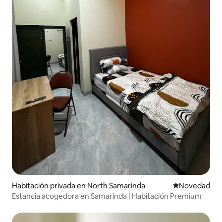
Habitación privada en North Samarinda
Lugar para ho
Novedad
Estancia acogedora en Samarinda | Habitación Premium