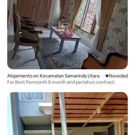
Alojamiento en Kecamatan Samarinda Utara
Lugar para ho
Novedad
For Rent Permonth 6 month and pertahun contract.