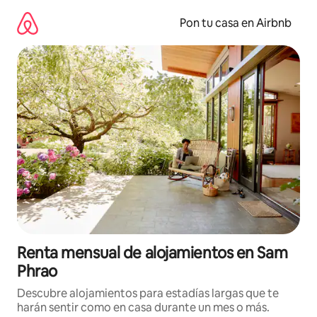
Omite
el
Pon tu casa en Airbnb
contenido
Renta mensual de alojamientos en Sam
Phrao
Descubre alojamientos para estadías largas que te
harán sentir como en casa durante un mes o más.