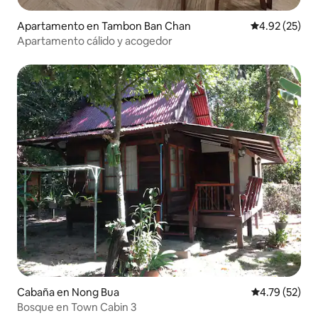
Apartamento en Tambon Ban Chan
Calificación 
4.92 (25)
Apartamento cálido y acogedor
Cabaña en Nong Bua
Calificación 
4.79 (52)
Bosque en Town Cabin 3