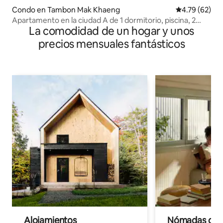
Condo en Tambon Mak Khaeng
Calificación 
4.79 (62)
Apartamento en la ciudad A de 1 dormitorio, piscina, 2
La comodidad de un hogar y unos
unidades de aire acondicionado
precios mensuales fantásticos
Alojamientos
Nómadas digit