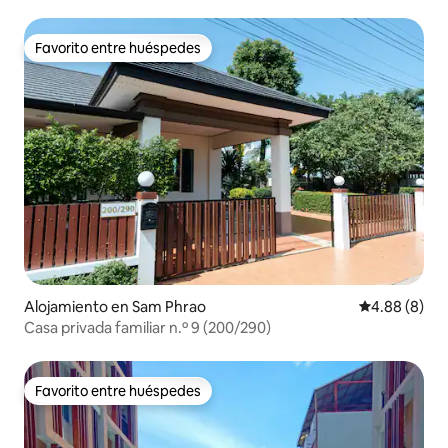
Favorito entre huéspedes
Favorito entre huéspedes
Alojamiento en Sam Phrao
Calificación 
4.88 (8)
Casa privada familiar n.º 9 (200/290)
Favorito entre huéspedes
Favorito entre huéspedes