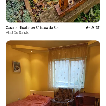
Casa particular en Săliștea de Sus
Calificación
4.9 (31)
Vlad De Saliste