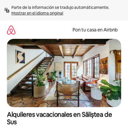
Omite
Parte de la información se tradujo automáticamente. 
el
Mostrar en el idioma original
contenido
Pon tu casa en Airbnb
Alquileres vacacionales en Săliștea de
Sus