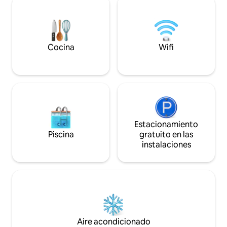
Locuri frumoase de vizitat în zona cu
trasee deosebite. Săpânța Cimitirul
Vesel și Sighetu Marmației sunt la
aproximativ 1 h 15 min
Cocina
Wifi
Estacionamiento
Piscina
gratuito en las
instalaciones
Aire acondicionado