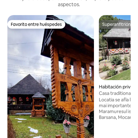
aspectos.
Favorito entre huéspedes
Superanfitrión
Favorito entre huéspedes
Superanfitrión
Habitación privada
Casa traditionala "
Locatia se afla la 
mai importante obi
Maramuresul istor
Barsana, Mocanita 
Parcul National Mun
Vesel de la Sapant
Sighet. Va oferim 