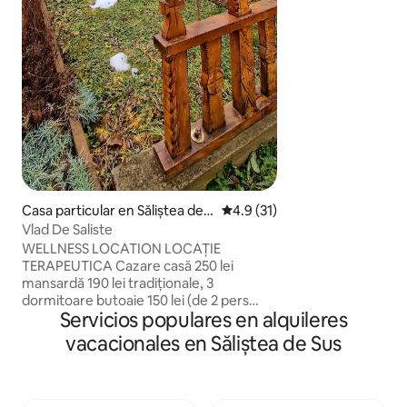
neuitat intrun loc 
liniste.Aveti la dis
sarata, sauna si s
multe puncte de b
drumetie.O sa cuno
gastronomia locala
Casa particular en Săliștea de S
Calificación promedio: 4.9 de 
4.9 (31)
us
Vlad De Saliste
WELLNESS LOCATION LOCAȚIE
TERAPEUTICA Cazare casă 250 lei
mansardă 190 lei tradiționale, 3
dormitoare butoaie 150 lei (de 2 pers
Servicios populares en alquileres
fiecare), preturi aprox. Relaxare 250
lei/zi pentru: ciubăr (6 persoane) , saună
vacacionales en Săliștea de Sus
si salină ceea ce face un loc unic,
autentic tradițional! Situat la aproximativ
30 min de Mănăstirea Bârsana, Mocănița
și Borșa (telegondola in Mții Rodnei)