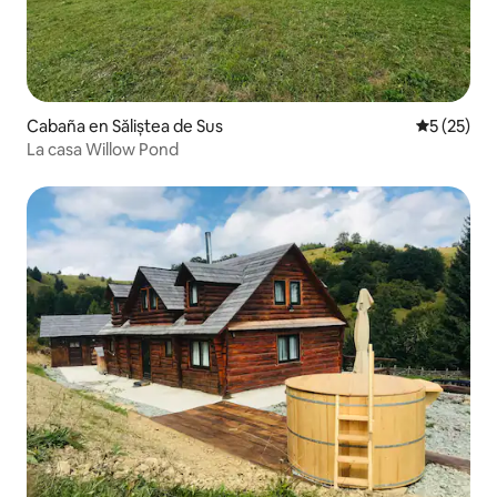
Cabaña en Săliștea de Sus
Calificaci
5 (25)
La casa Willow Pond