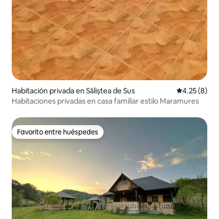
Habitación privada en Săliștea de Sus
Calificación
4.25 (8)
Habitaciones privadas en casa familiar estilo Maramures
Favorito entre huéspedes
Favorito entre huéspedes