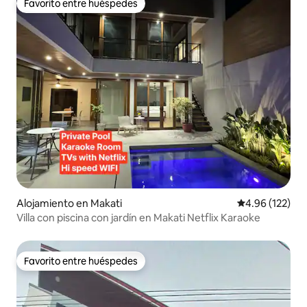
Favorito entre huéspedes
Favorito entre huéspedes
Alojamiento en Makati
Calificación p
4.96 (122)
Villa con piscina con jardín en Makati Netflix Karaoke
Favorito entre huéspedes
Favorito entre huéspedes