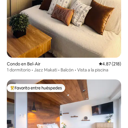
Condo en Bel-Air
Calificación p
4.87 (218)
1 dormitorio • Jazz Makati • Balcón • Vista a la piscina
Favorito entre huéspedes
Favorito entre huéspedes preferido