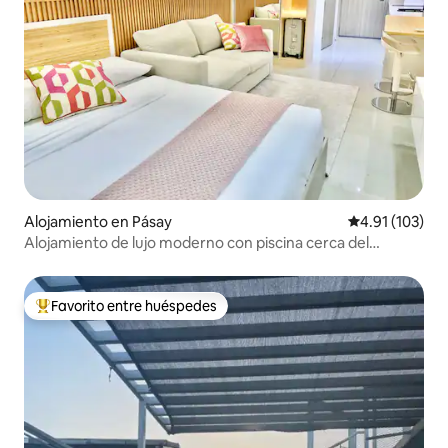
Alojamiento en Pásay
Calificación p
4.91 (103)
Alojamiento de lujo moderno con piscina cerca del
aeropuerto MOA Naia
Favorito entre huéspedes
Favorito entre huéspedes preferido