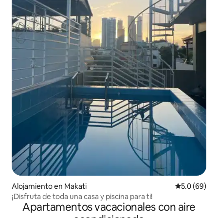
Alojamiento en Makati
Calificación
5.0 (69)
¡Disfruta de toda una casa y piscina para ti!
Apartamentos vacacionales con aire