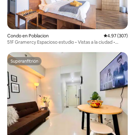
Condo en Poblacion
Calificación pr
4.97 (307)
51F Gramercy Espacioso estudio • Vistas a la ciudad •
Makati
Superanfitrión
Superanfitrión