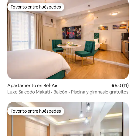
Favorito entre huéspedes
Favorito entre huéspedes
Apartamento en Bel-Air
Calificación
5.0 (11)
Luxe Salcedo Makati • Balcón • Piscina y gimnasio gratuitos
Favorito entre huéspedes
Favorito entre huéspedes