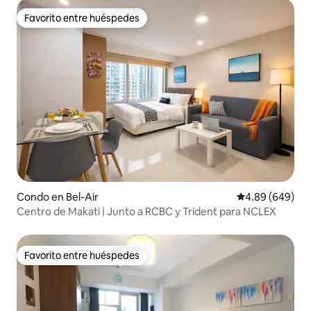
Favorito entre huéspedes
Favorito entre huéspedes
Condo en Bel-Air
Calificación pr
4.89 (649)
Centro de Makati | Junto a RCBC y Trident para NCLEX
Favorito entre huéspedes
Favorito entre huéspedes