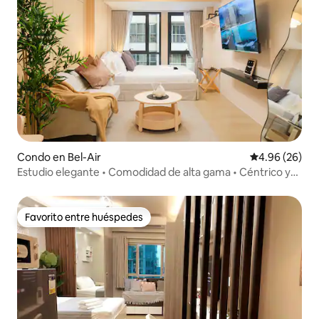
Condo en Bel-Air
Calificación p
4.96 (26)
Estudio elegante • Comodidad de alta gama • Céntrico y
tranquilo
Favorito entre huéspedes
Favorito entre huéspedes