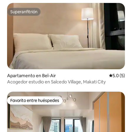
Superanfitrión
Superanfitrión
Apartamento en Bel-Air
Calificació
5.0 (5)
Acogedor estudio en Salcedo Village, Makati City
Favorito entre huéspedes
Favorito entre huéspedes