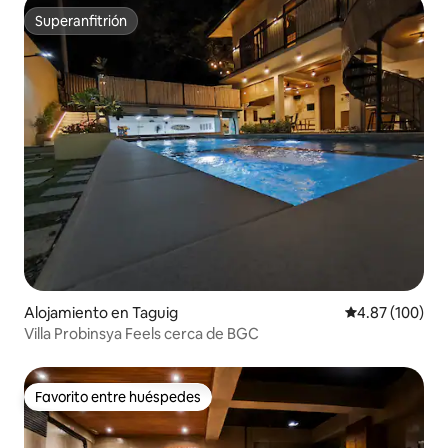
Superanfitrión
Superanfitrión
Alojamiento en Taguig
Calificación pr
4.87 (100)
Villa Probinsya Feels cerca de BGC
Favorito entre huéspedes
Favorito entre huéspedes