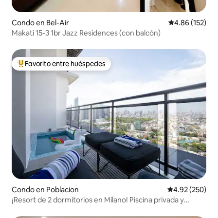
Condo en Bel-Air
Calificación p
4.86 (152)
Makati 15-3 1br Jazz Residences (con balcón)
Favorito entre huéspedes
Favorito entre huéspedes preferido
Condo en Poblacion
Calificación pr
4.92 (250)
¡Resort de 2 dormitorios en Milano! Piscina privada y
Netflix