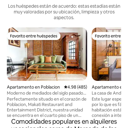
Los huéspedes están de acuerdo: estas estadías están
muy valoradas por su ubicación, limpieza y otros
aspectos.
Favorito entre huéspedes
Favorito entre h
Favorito entre huéspedes
Favorito entre h
Apartamento en Poblacion
Calificación promedio: 4.98 de 5
4.98 (485)
Apartamento en 
io
Moderno de mediados del siglo pasado
La casa de Andy y
Zentopia SMEG
Perfectamente situado en el corazón de
Este lugar especia
Poblacion, Makati Restaurant and
por lo que es fácil p
Entertainment District, nuestra unidad
habitación está e
se encuentra en el cuarto piso de un
conexión a interne
Comodidades populares en alquileres
edificio de apartamentos boutique con
inteligente Samsu
seguridad las 24 horas. Nuestro
65 pulgadas con Ne