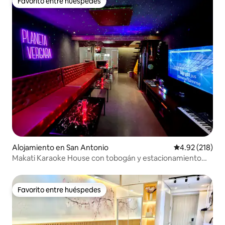
Favorito entre huéspedes
Favorito entre huéspedes
Alojamiento en San Antonio
Calificación p
4.92 (218)
Makati Karaoke House con tobogán y estacionamiento
gratuito
Favorito entre huéspedes
Favorito entre huéspedes