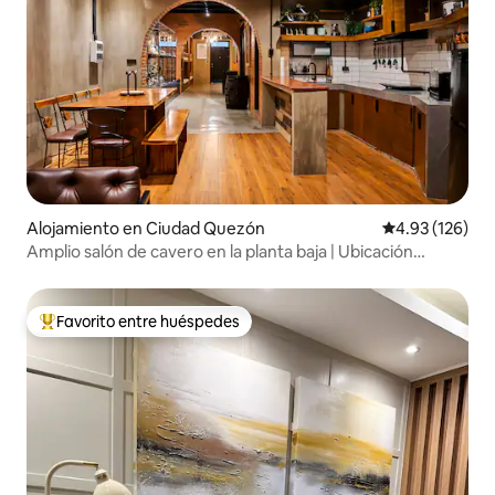
Alojamiento en Ciudad Quezón
Calificación p
4.93 (126)
Amplio salón de cavero en la planta baja | Ubicación
privilegiada
Favorito entre huéspedes
Favorito entre huéspedes preferido