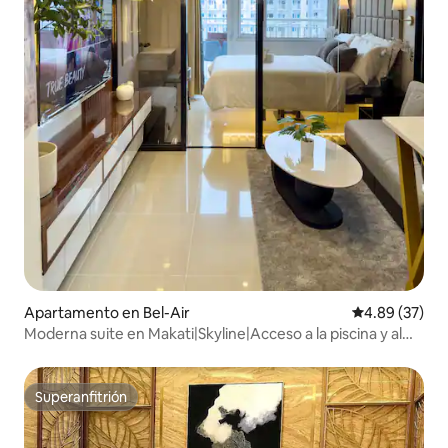
Apartamento en Bel-Air
Calificación p
4.89 (37)
Moderna suite en Makati|Skyline|Acceso a la piscina y al
centro comercial
Superanfitrión
Superanfitrión