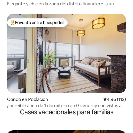
Elegante y chic en la zona del distrito financiero, a un
paseo del centro comercial Greenbelt
Favorito entre huéspedes
Favorito entre huéspedes preferido
Condo en Poblacion
Calificación p
4.96 (112)
¡Increíble ático de 1 dormitorio en Gramercy con vistas a la
Casas vacacionales para familias
ciudad!