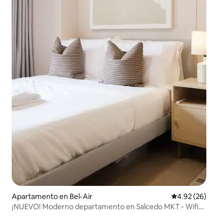
Apartamento en Bel-Air
Calificación p
4.92 (26)
¡NUEVO! Moderno departamento en Salcedo MKT - Wifi
rápido - TV de 65"