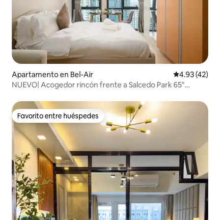
Apartamento en Bel-Air
Calificación 
4.93 (42)
NUEVO| Acogedor rincón frente a Salcedo Park 65"
Netflix TV
Favorito entre huéspedes
Favorito entre huéspedes