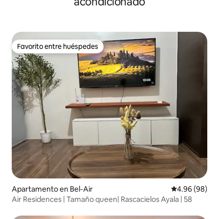
acondicionado
Favorito entre huéspedes
Favorito entre huéspedes
Apartamento en Bel-Air
Calificación p
4.96 (98)
Air Residences | Tamaño queen| Rascacielos Ayala | 58