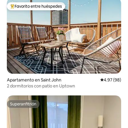
Favorito entre huéspedes
Favorito entre huéspedes preferido
Apartamento en Saint John
Calificación p
4.97 (98)
2 dormitorios con patio en Uptown
Superanfitrión
Superanfitrión