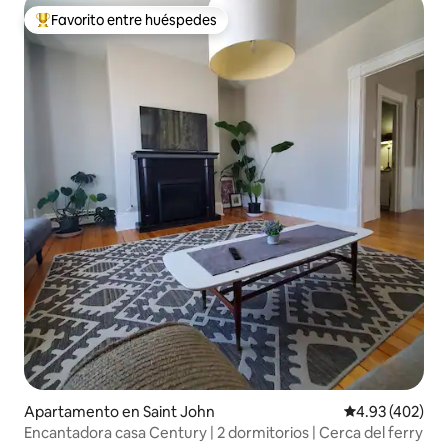
Favorito entre huéspedes
Favorito entre huéspedes preferido
Apartamento en Saint John
Calificación pr
4.93 (402)
Encantadora casa Century | 2 dormitorios | Cerca del ferry