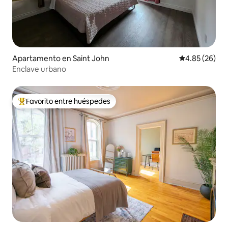
Apartamento en Saint John
Calificación p
4.85 (26)
Enclave urbano
Favorito entre huéspedes
Favorito entre huéspedes preferido