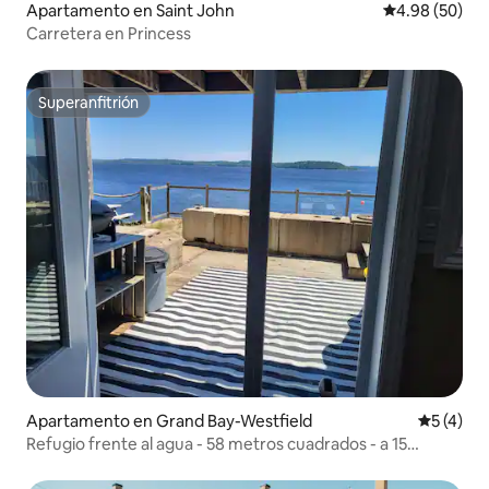
Apartamento en Saint John
Calificación p
4.98 (50)
Carretera en Princess
Superanfitrión
Superanfitrión
Apartamento en Grand Bay-Westfield
Calificac
5 (4)
Refugio frente al agua - 58 metros cuadrados - a 15
minutos de St John