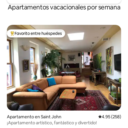
Apartamentos vacacionales por semana
Favorito entre huéspedes
Favorito entre huéspedes preferido
Apartamento en Saint John
Calificación pr
4.95 (258)
¡Apartamento artístico, fantástico y divertido!