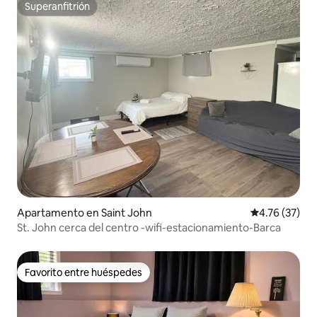
Superanfitrión
Superanfitrión
Apartamento en Saint John
Calificación 
4.76 (37)
St. John cerca del centro -wifi-estacionamiento-Barca
Favorito entre huéspedes
Favorito entre huéspedes