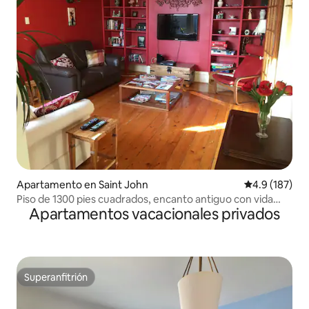
Apartamento en Saint John
Calificación 
4.9 (187)
Piso de 1300 pies cuadrados, encanto antiguo con vida
Apartamentos vacacionales privados
moderna.
Superanfitrión
Superanfitrión