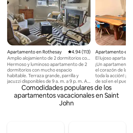
Apartamento en Rothesay
Calificación promedio: 4.94 de 5
4.94 (113)
Apartamento en S
Amplio alojamiento de 2 dormitorios con
El lujoso apartam
jacuzzi, terraza y barbacoa
Hermoso y luminoso apartamento de 2
¡Un apartamento l
dormitorios con mucho espacio
el corazón de la c
habitable. Terraza grande, parrilla y
toda la acción! ¡I
jacuzzi disponibles de 9 a. m. a 9 p. m. A
de sol en el puerto
Comodidades populares de los
poca distancia a pie de Tim Hortons,
pocos pasos del ce
Starbucks y muchos restaurantes
Juan, restaurantes
apartamentos vacacionales en Saint
excelentes. También es ideal para
oficinas, cafetería
John
familias, con un área de juegos para
(incluso en el sótan
niños oculta fuera de la sala de estar y un
tiendas, música e
patio grande y exuberante con
Ideal para jóvenes
columpios y fogata. Tres televisores.
parejas, grupos 
Cable e Internet de alta velocidad
se permiten fiesta
incluidos. Los propietarios ocupan el
negocios, etc. Este es un edificio