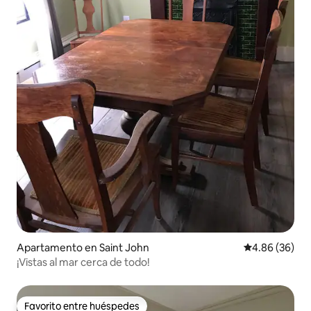
Apartamento en Saint John
Calificación p
4.86 (36)
¡Vistas al mar cerca de todo!
Favorito entre huéspedes