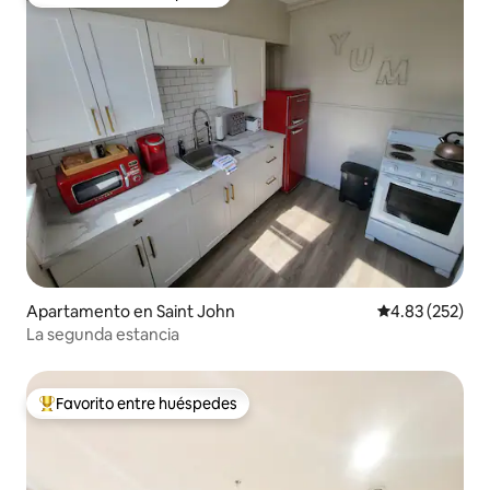
Favorito entre huéspedes
Apartamento en Saint John
Calificación pr
4.83 (252)
La segunda estancia
Favorito entre huéspedes
Favorito entre huéspedes preferido