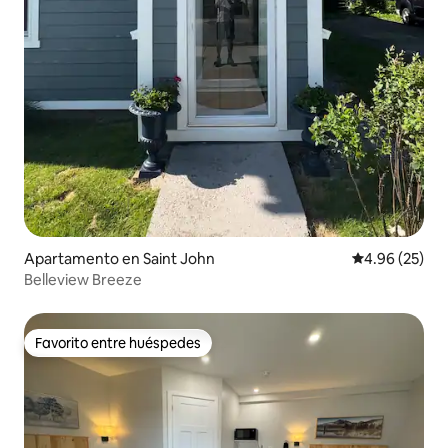
Apartamento en Saint John
Calificación p
4.96 (25)
Belleview Breeze
Favorito entre huéspedes
Favorito entre huéspedes