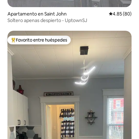
Apartamento en Saint John
Calificación p
4.85 (80)
Soltero apenas despierto - UptownSJ
Favorito entre huéspedes
Favorito entre huéspedes preferido