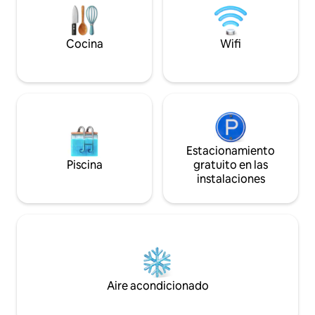
último piso, los huéspedes tienen acceso
bullicioso, así que
a todo el piso inferior y al patio privado.
veces puede ser ru
Propiedad para no fumadores / no
Cocina
Wifi
vapeadores (en interiores o exteriores).
Estacionamiento
Piscina
gratuito en las
instalaciones
Aire acondicionado