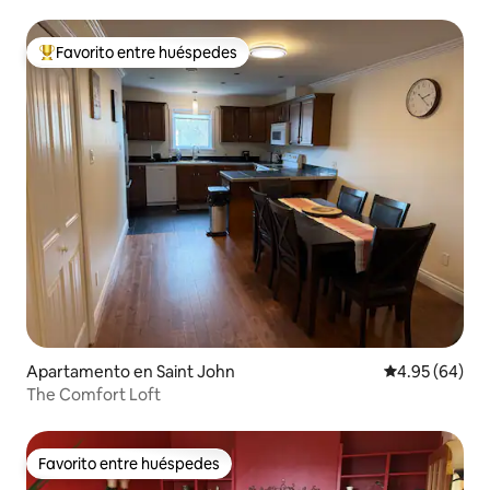
Favorito entre huéspedes
Favorito entre huéspedes preferido
Apartamento en Saint John
Calificación p
4.95 (64)
The Comfort Loft
Favorito entre huéspedes
Favorito entre huéspedes