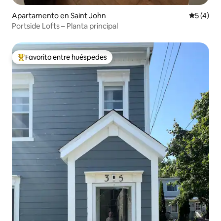
Apartamento en Saint John
Calificac
5 (4)
Portside Lofts – Planta principal
Favorito entre huéspedes
Favorito entre huéspedes preferido