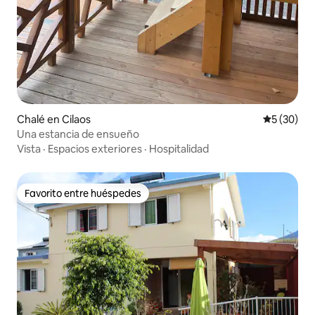
Chalé en Cilaos
Calificaci
5 (30)
Una estancia de ensueño
Vista
·
Espacios exteriores
·
Hospitalidad
Favorito entre huéspedes
Favorito entre huéspedes