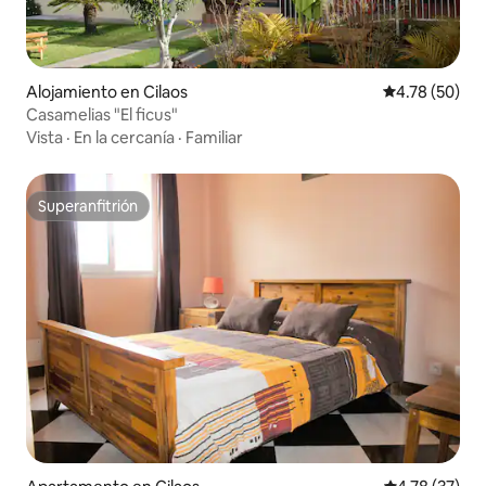
Alojamiento en Cilaos
Calificación 
4.78 (50)
Casamelias "El ficus"
Vista
·
En la cercanía
·
Familiar
Superanfitrión
Superanfitrión