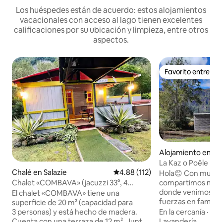
Los huéspedes están de acuerdo: estos alojamientos
vacacionales con acceso al lago tienen excelentes
calificaciones por su ubicación y limpieza, entre otros
aspectos.
Favorito entre h
Favorito entre h
Alojamiento en Ci
La Kaz o Poêle
Chalé en Salazie
Calificación promedio: 4.88 de 5
4.88 (112)
Hola😊 Con mucho
compartimos nues
Chalet «COMBAVA» (jacuzzi 33°, 4
donde venimos re
plazas).
El chalet «COMBAVA» tiene una
fuerzas en familia.
superficie de 20 m² (capacidad para
magnífico circo c
En la cercanía
·
Esp
3 personas) y está hecho de madera.
senderismo, ciclis
Lavandería
Cuenta con una terraza de 12 m². Junto