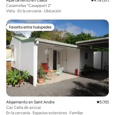
Apartamento en Cilaos
Calificación 
4.78 (37)
Casamelias "Casappart 2"
Vista
·
En la cercanía
·
Ubicación
Favorito entre huéspedes
Favorito entre huéspedes
Alojamiento en Saint Andre
Calificaci
5 (10)
Caz Caña de azúcar
En la cercanía
·
Espacios exteriores
·
Familiar