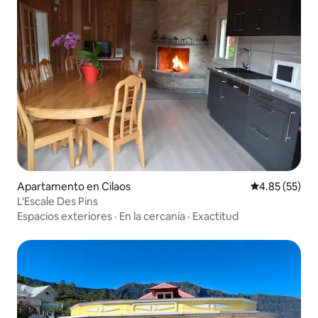
Apartamento en Cilaos
Calificación 
4.85 (55)
L'Escale Des Pins
Espacios exteriores
·
En la cercanía
·
Exactitud