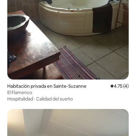
Habitación privada en Sainte-Suzanne
Calificación
4.75 (4)
El Flamenco
Hospitalidad
·
Calidad del sueño