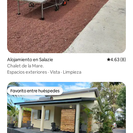
Alojamiento en Salazie
Calificación
4.63 (8)
Chalet de la Mare.
Espacios exteriores
·
Vista
·
Limpieza
Favorito entre huéspedes
Favorito entre huéspedes