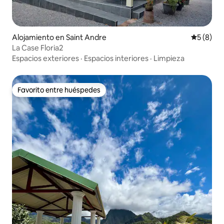
Alojamiento en Saint Andre
Calificac
5 (8)
La Case Floria2
Espacios exteriores
·
Espacios interiores
·
Limpieza
Favorito entre huéspedes
Favorito entre huéspedes