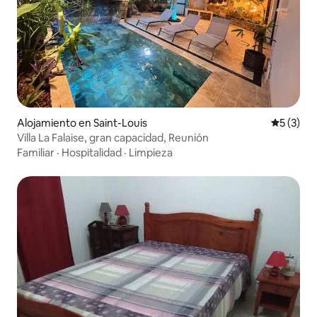
Alojamiento en Saint-Louis
Calificac
5 (3)
Villa La Falaise, gran capacidad, Reunión
Familiar
·
Hospitalidad
·
Limpieza