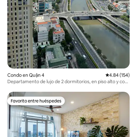
Condo en Quận 4
Calificación pr
4.84 (154)
Departamento de lujo de 2 dormitorios, en piso alto y con
vista al río, gimnasio gratuito
Favorito entre huéspedes
Favorito entre huéspedes