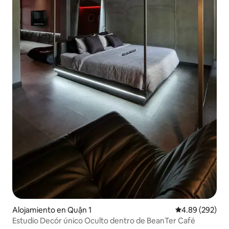
Alojamiento en Quận 1
Calificación pr
4.89 (292)
Estudio Decór único Oculto dentro de BeanTer Café