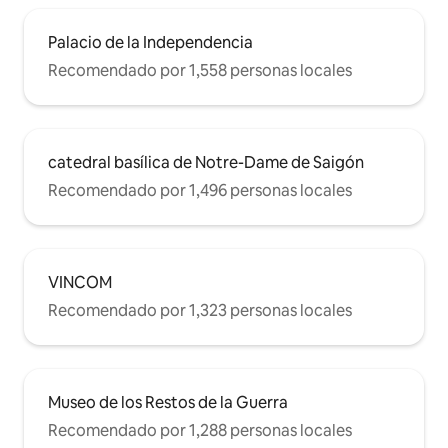
francesa, a solo unos pasos del corazón
de la ciudad más vibrante de Vietnam. El
Palacio de la Independencia
edificio en sí está lleno de cafeterías
boutique y galerías de arte. Literalmente
Recomendado por 1,558 personas locales
te estás quedando en el corazón de la
ciudad de Ho Chi Minh. A 3 minutos de
Bitexco Financial Tower, a 10 minutos de
la estación central de autobuses de Ben
Thanh y los taxis están justo enfrente de
catedral basílica de Notre-Dame de Saigón
tu puerta. Prepárate para explorar
Recomendado por 1,496 personas locales
Saigón, ¡la perla del Lejano Oriente!
VINCOM
Recomendado por 1,323 personas locales
Museo de los Restos de la Guerra
Recomendado por 1,288 personas locales