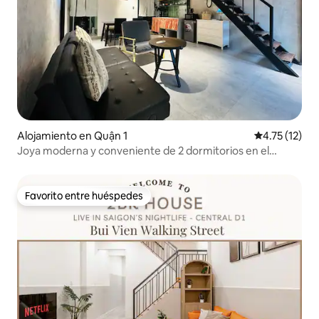
Alojamiento en Quận 1
Calificación 
4.75 (12)
Joya moderna y conveniente de 2 dormitorios en el
corazón de Saigón
Favorito entre huéspedes
Favorito entre huéspedes