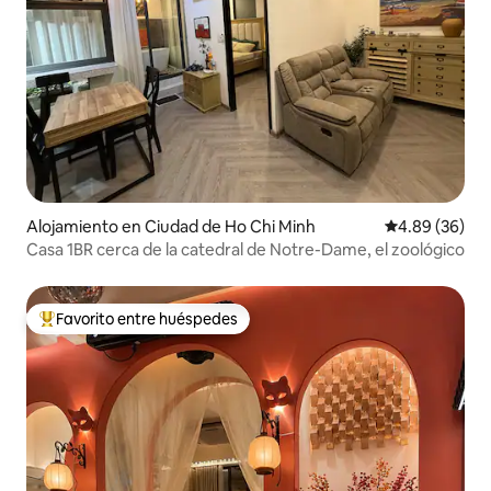
Alojamiento en Ciudad de Ho Chi Minh
Calificación p
4.89 (36)
Casa 1BR cerca de la catedral de Notre-Dame, el zoológico
Favorito entre huéspedes
Favorito entre huéspedes preferido