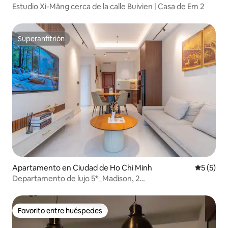
Estudio Xi-Măng cerca de la calle Buivien | Casa de Em 2
Superanfitrión
Superanfitrión
Apartamento en Ciudad de Ho Chi Minh
Calificac
5 (5)
Departamento de lujo 5*_Madison, 2
habitaciones_Gimnasio/piscina en la azotea en el D1
Favorito entre huéspedes
Favorito entre huéspedes