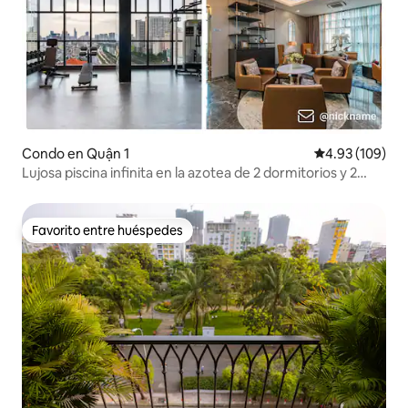
Condo en Quận 1
Calificación pr
4.93 (109)
Lujosa piscina infinita en la azotea de 2 dormitorios y 2
baños, gimnasio
Favorito entre huéspedes
Favorito entre huéspedes