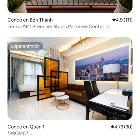
Condo en Bến Thành
Calificación 
4.9 (111)
LeeLai APT Premium Studio Parkview Center D1
Superanfitrión
Superanfitrión
Condo en Quận 1
Calificación 
4.73 (30)
*PROMO*
estudio@Madison/JapanTown/OperaHouse/Casino