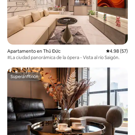
Apartamento en Thủ Đức
Calificación p
4.98 (57)
#La ciudad panorámica de la ópera - Vista al río Saigón.
Superanfitrión
Superanfitrión