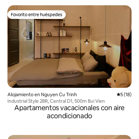
Favorito entre huéspedes
Favorito entre huéspedes
Alojamiento en Nguyen Cu Trinh
Calificaci
5 (18)
Industrial Style 2BR, Central D1, 500m Bui Vien
Apartamentos vacacionales con aire
acondicionado