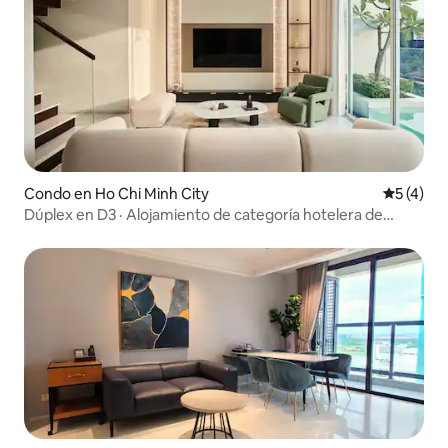
Condo en Ho Chi Minh City
Calificac
5 (4)
Dúplex en D3 · Alojamiento de categoría hotelera de
Neutron Living