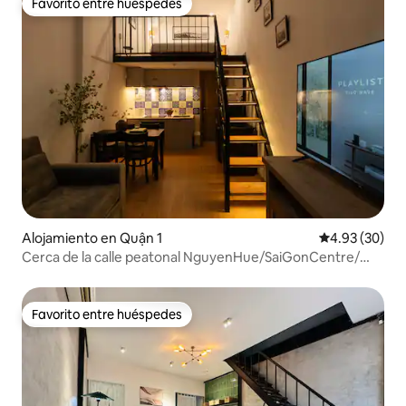
Favorito entre huéspedes
Favorito entre huéspedes
Alojamiento en Quận 1
Calificación p
4.93 (30)
Cerca de la calle peatonal NguyenHue/SaiGonCentre/
Netflix
Favorito entre huéspedes
Favorito entre huéspedes