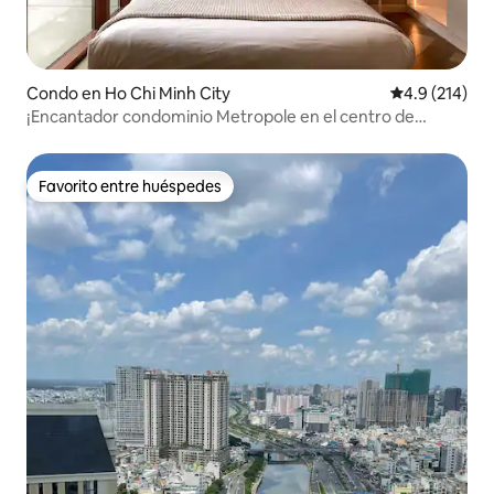
Condo en Ho Chi Minh City
Calificación 
4.9 (214)
¡Encantador condominio Metropole en el centro de
Saigón!
Favorito entre huéspedes
Favorito entre huéspedes