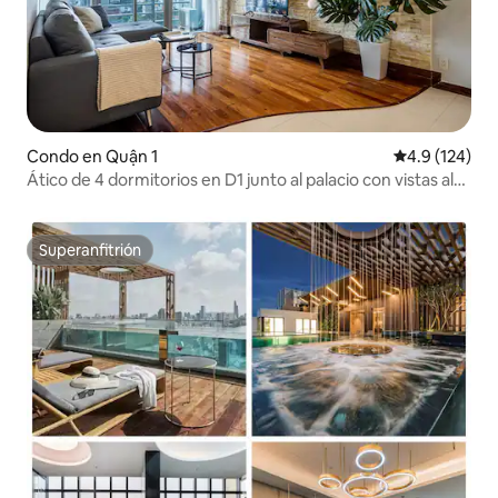
Condo en Quận 1
Calificación 
4.9 (124)
Ático de 4 dormitorios en D1 junto al palacio con vistas al
Bitexco
Superanfitrión
Superanfitrión