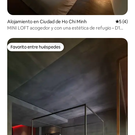
Alojamiento en Ciudad de Ho Chi Minh
Calificac
5 (4)
MINI LOFT acogedor y con una estética de refugio • D1
City Center
Favorito entre huéspedes
Favorito entre huéspedes