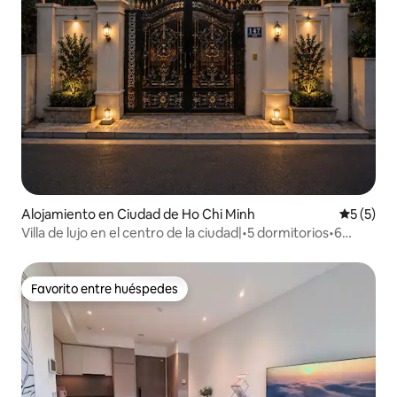
Alojamiento en Ciudad de Ho Chi Minh
Calificac
5 (5)
Villa de lujo en el centro de la ciudad|•5 dormitorios•6
baños•Sauna•BiA•y KTV
Favorito entre huéspedes
Favorito entre huéspedes