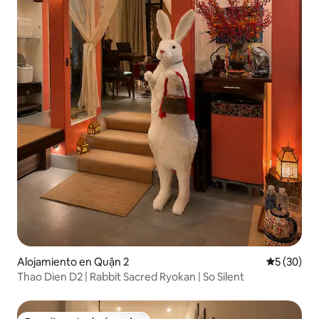
Alojamiento en Quận 2
Calificaci
5 (30)
Thao Dien D2 | Rabbit Sacred Ryokan | So Silent