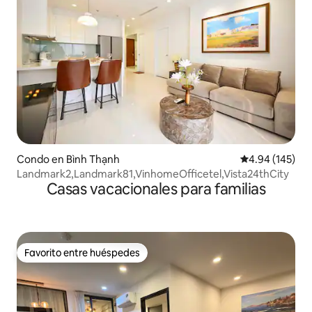
Condo en Bình Thạnh
Calificación pr
4.94 (145)
Landmark2,Landmark81,VinhomeOfficetel,Vista24thCity
Casas vacacionales para familias
Favorito entre huéspedes
Favorito entre huéspedes