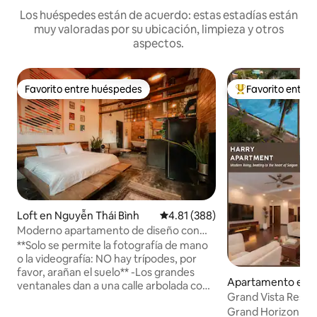
Los huéspedes están de acuerdo: estas estadías están
muy valoradas por su ubicación, limpieza y otros
aspectos.
Favorito entre huéspedes
Favorito entre
Favorito entre huéspedes
Favorito entre hu
Loft en Nguyễn Thái Bình
Calificación promedio: 4.81 de 5
4.81 (388)
Moderno apartamento de diseño con
impresionantes detalles retro.
**Solo se permite la fotografía de mano
o la videografía: NO hay trípodes, por
favor, arañan el suelo** -Los grandes
Apartamento en C
ventanales dan a una calle arbolada con
hi Minh
Grand Vista Reside
tamarindo y al otro lado de la
en la calle Nguye
Grand Horizon Re
arquitectura de la época colonial