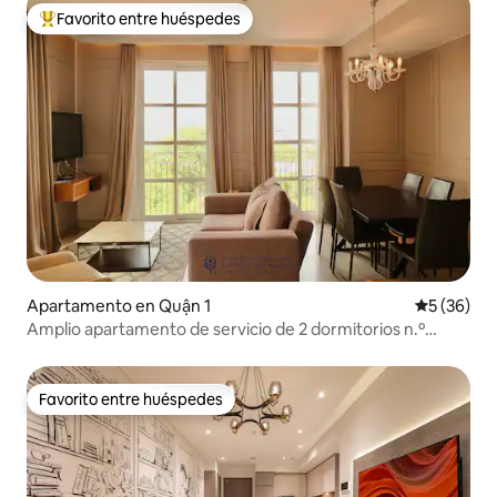
Favorito entre huéspedes
Favorito entre huéspedes preferido
Apartamento en Quận 1
Calificaci
5 (36)
Amplio apartamento de servicio de 2 dormitorios n.º
03/Limpieza diaria/D1-HCMC
Favorito entre huéspedes
Favorito entre huéspedes