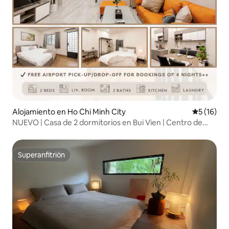
Alojamiento en Ho Chi Minh City
Calificaci
5 (16)
NUEVO | Casa de 2 dormitorios en Bui Vien | Centro de
Saigón D1
Superanfitrión
Superanfitrión