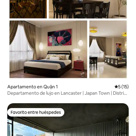
Apartamento en Quận 1
Calificaci
5 (15)
Departamento de lujo en Lancaster | Japan Town | Distrito
1
Favorito entre huéspedes
Favorito entre huéspedes