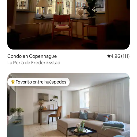
Condo en Copenhague
Calificación p
4.96 (111)
La Perla de Frederiksstad
Favorito entre huéspedes
Favorito entre huéspedes preferido