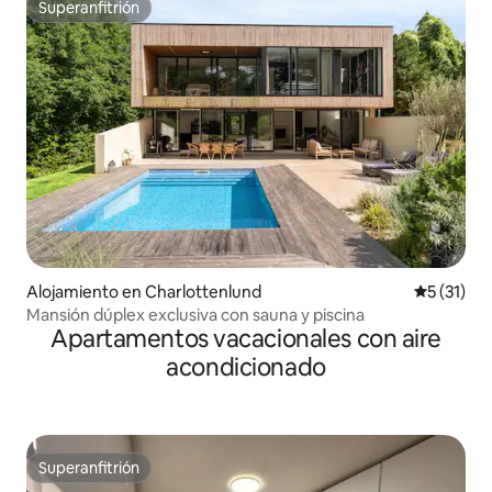
Superanfitrión
Superanfitrión
Alojamiento en Charlottenlund
Calificaci
5 (31)
Mansión dúplex exclusiva con sauna y piscina
Apartamentos vacacionales con aire
acondicionado
Superanfitrión
Superanfitrión