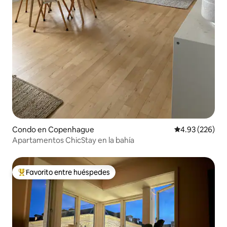
Condo en Copenhague
Calificación pr
4.93 (226)
Apartamentos ChicStay en la bahía
Favorito entre huéspedes
Favorito entre huéspedes preferido