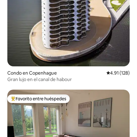
Condo en Copenhague
Calificación p
4.91 (128)
Gran lujo en el canal de habour
Favorito entre huéspedes
Favorito entre huéspedes preferido