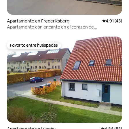
Apartamento en Frederiksberg
Calificación 
4.91 (43)
Apartamento con encanto en el corazón de
Frederiksberg
Favorito entre huéspedes
Favorito entre huéspedes
Apartamento en Lyngby
Calificación p
4.84 (83)