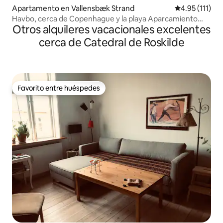
Apartamento en Vallensbæk Strand
Calificación p
4.95 (111)
Havbo, cerca de Copenhague y la playa Aparcamiento
Otros alquileres vacacionales excelentes
gratuito
cerca de Catedral de Roskilde
Favorito entre huéspedes
Favorito entre huéspedes