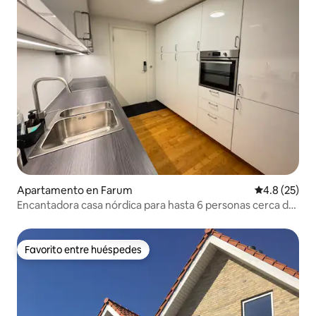
Apartamento en Farum
Calificación
4.8 (25)
Encantadora casa nórdica para hasta 6 personas cerca de
CPH
Favorito entre huéspedes
Favorito entre huéspedes