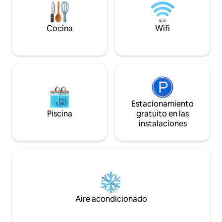
invernadero cuenta con calefacción por
suelo radiante, por lo que todo el
departamento está cálido y acogedor en
Cocina
Wifi
invierno. Gran descuento para estancias
más largas.
Estacionamiento
Piscina
gratuito en las
instalaciones
Aire acondicionado