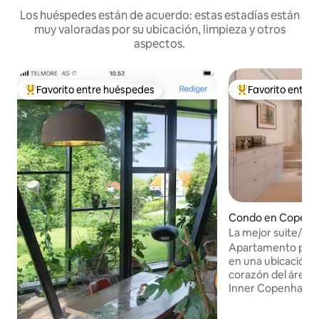
Los huéspedes están de acuerdo: estas estadías están
muy valoradas por su ubicación, limpieza y otros
aspectos.
Favorito entre huéspedes
Favorito entre
Favorito entre huéspedes preferido
Favorito entre hu
Condo en Copen
La mejor suite/gal
céntrica/privada d
Apartamento priva
en una ubicación i
corazón del área d
Inner Copenhagens. Tu propia 
adosada» con entr
calle lateral tranquila. Un lujo d