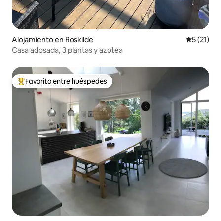
Alojamiento en Roskilde
Calificaci
5 (21)
Casa adosada, 3 plantas y azotea
Favorito entre huéspedes
Favorito entre huéspedes preferido