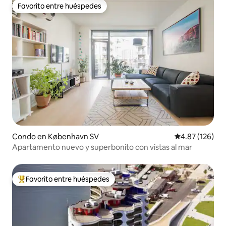
Favorito entre huéspedes
Favorito entre huéspedes
Condo en København SV
Calificación p
4.87 (126)
Apartamento nuevo y superbonito con vistas al mar
Favorito entre huéspedes
Favorito entre huéspedes preferido