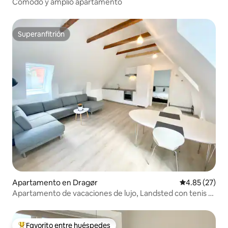
Cómodo y amplio apartamento
Superanfitrión
Superanfitrión
Apartamento en Dragør
Calificación 
4.85 (27)
Apartamento de vacaciones de lujo, Landsted con tenis y
golf
Favorito entre huéspedes