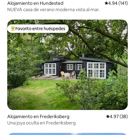
Alojamiento en Hundested
Calificación p
4.94 (141)
NUEVA casa de verano moderna vista al mar.
Favorito entre huéspedes
Favorito entre huéspedes preferido
Alojamiento en Frederiksberg
Calificación p
4.97 (38)
Una joya oculta en Frederiksberg