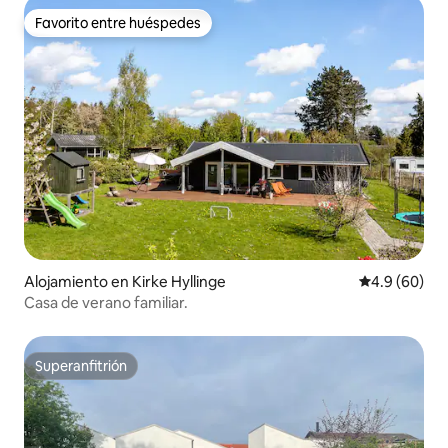
Favorito entre huéspedes
Favorito entre huéspedes
Alojamiento en Kirke Hyllinge
Calificación 
4.9 (60)
Casa de verano familiar.
Superanfitrión
Superanfitrión