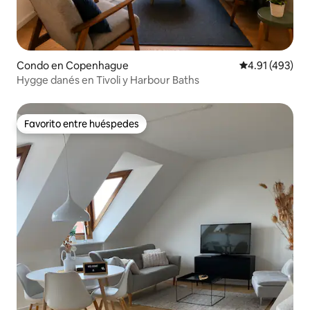
Condo en Copenhague
Calificación p
4.91 (493)
Hygge danés en Tivoli y Harbour Baths
Favorito entre huéspedes
Favorito entre huéspedes