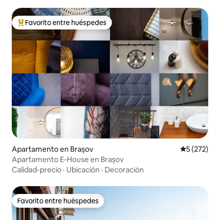
Favorito entre huéspedes
Favorito entre huéspedes preferido
Apartamento en Brașov
Calificació
5 (272)
Apartamento E-House en Brașov
Calidad-precio
·
Ubicación
·
Decoración
Favorito entre huéspedes
Favorito entre huéspedes