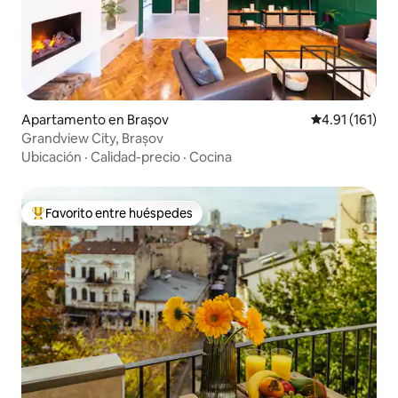
Apartamento en Brașov
Calificación p
4.91 (161)
Grandview City, Brașov
Ubicación
·
Calidad-precio
·
Cocina
Favorito entre huéspedes
Favorito entre huéspedes preferido