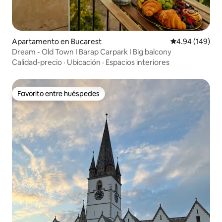
Apartamento en Bucarest
Calificación pr
4.94 (149)
Dream - Old Town I Barap Carpark I Big balcony
Calidad-precio
·
Ubicación
·
Espacios interiores
Favorito entre huéspedes
Favorito entre huéspedes