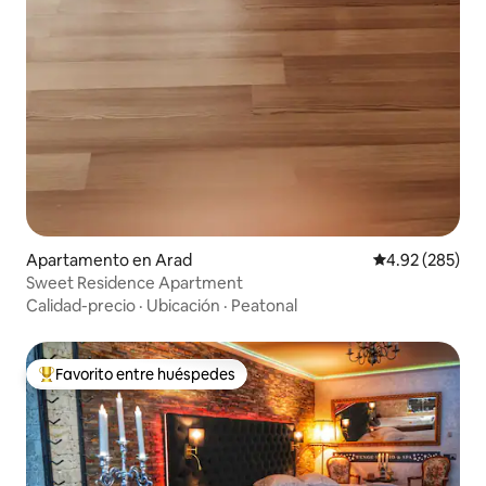
Apartamento en Arad
Calificación pr
4.92 (285)
Sweet Residence Apartment
Calidad-precio
·
Ubicación
·
Peatonal
Favorito entre huéspedes
Favorito entre huéspedes preferido