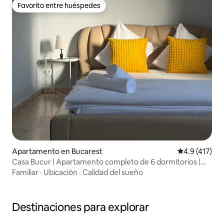
Favorito entre huéspedes
Favorito entre huéspedes
Apartamento en Bucarest
Calificación 
4.9 (417)
Casa Bucur | Apartamento completo de 6 dormitorios |
Azotea | Casco antiguo
Familiar
·
Ubicación
·
Calidad del sueño
Destinaciones para explorar