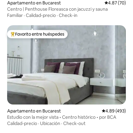
Apartamento en Bucarest
Calificación p
4.87 (70)
Centro | Penthouse Floreasca con jacuzzi y sauna
Familiar
·
Calidad-precio
·
Check-in
Favorito entre huéspedes
Favorito entre huéspedes preferido
Apartamento en Bucarest
Calificación pr
4.89 (493)
Estudio con la mejor vista • Centro histórico • por BCA
Calidad-precio
·
Ubicación
·
Check-out