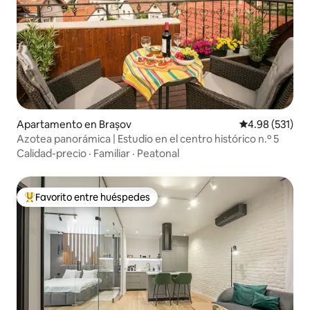
Apartamento en Brașov
Calificación p
4.98 (531)
Azotea panorámica | Estudio en el centro histórico n.º 5
Calidad-precio
·
Familiar
·
Peatonal
Favorito entre huéspedes
Favorito entre huéspedes preferido