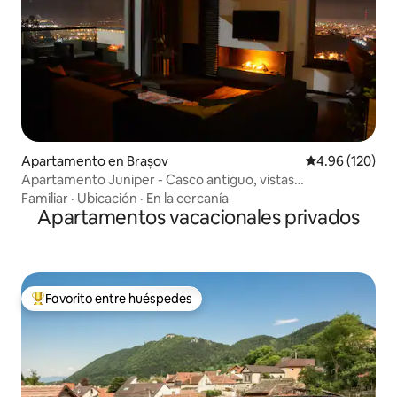
Apartamento en Brașov
Calificación pr
4.96 (120)
Apartamento Juniper - Casco antiguo, vistas
impresionantes
Familiar
·
Ubicación
·
En la cercanía
Apartamentos vacacionales privados
Favorito entre huéspedes
Favorito entre huéspedes preferido