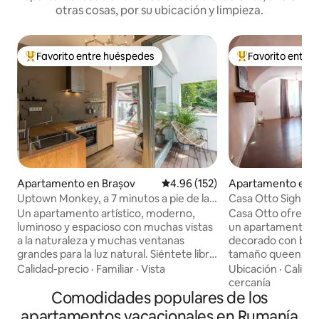
otras cosas, por su ubicación y limpieza.
Favorito entre huéspedes
Favorito entre
Favorito entre huéspedes preferido
Favorito entre hu
Apartamento en Brașov
Calificación promedio: 4.96 de 5
4.96 (152)
Apartamento en S
Uptown Monkey, a 7 minutos a pie de la
Casa Otto Sighisoa
calle Republicii.
disponible.
Un apartamento artístico, moderno,
Casa Otto ofrece 
luminoso y espacioso con muchas vistas
un apartamento de
a la naturaleza y muchas ventanas
decorado con bue
grandes para la luz natural. Siéntete libre
tamaño queen, un
de entrar descalzo y experimentar el
puede convertir 
Calidad-precio
·
Familiar
·
Vista
Ubicación
·
Calida
suelo de roble cepillado que recuerda la
cómoda de 1 a 2 p
cercanía
sensación de arena fina, y la calefacción
Comodidades populares de los
televisor plano en 
por suelo radiante que hace que esta
la cocina con canal
apartamentos vacacionales en Rumanía