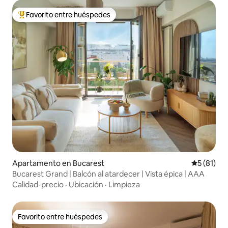
Favorito entre huéspedes
Favorito entre huéspedes preferido
Apartamento en Bucarest
Calificaci
5 (81)
Bucarest Grand | Balcón al atardecer | Vista épica | AAA
Calidad-precio
·
Ubicación
·
Limpieza
Favorito entre huéspedes
Favorito entre huéspedes