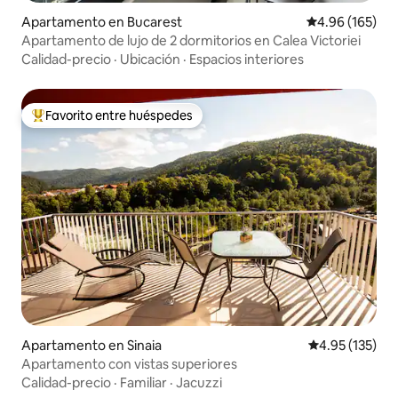
Apartamento en Bucarest
Calificación pr
4.96 (165)
Apartamento de lujo de 2 dormitorios en Calea Victoriei
Calidad-precio
·
Ubicación
·
Espacios interiores
Favorito entre huéspedes
Favorito entre huéspedes preferido
Apartamento en Sinaia
Calificación p
4.95 (135)
Apartamento con vistas superiores
Calidad-precio
·
Familiar
·
Jacuzzi