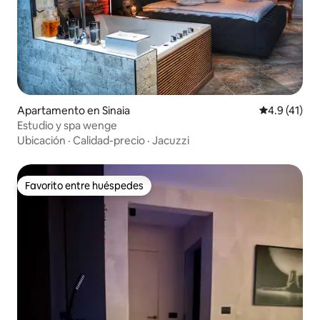
Apartamento en Sinaia
Calificación
4.9 (41)
Estudio y spa wenge
Ubicación
·
Calidad-precio
·
Jacuzzi
Favorito entre huéspedes
Favorito entre huéspedes