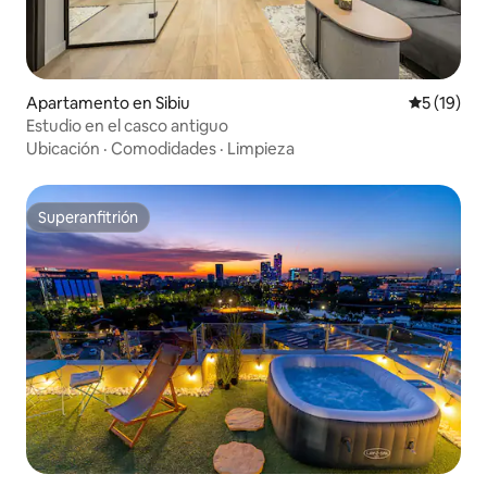
Apartamento en Sibiu
Calificaci
5 (19)
Estudio en el casco antiguo
Ubicación
·
Comodidades
·
Limpieza
Superanfitrión
Superanfitrión