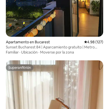
Apartamento en Bucarest
Calificación p
4.98 (127)
Sunset Bucharest 84 | Aparcamiento gratuito | Metro
cercano
Familiar
·
Ubicación
·
Moverse por la zona
Superanfitrión
Superanfitrión