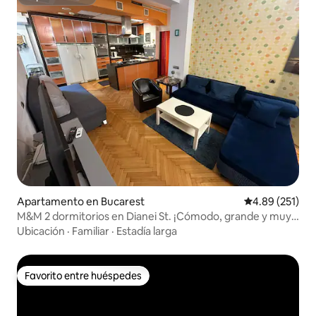
Superanfitrión
Apartamento en Bucarest
Calificación p
4.89 (251)
M&M 2 dormitorios en Dianei St. ¡Cómodo, grande y muy
céntrico!
Ubicación
·
Familiar
·
Estadía larga
Favorito entre huéspedes
Favorito entre huéspedes