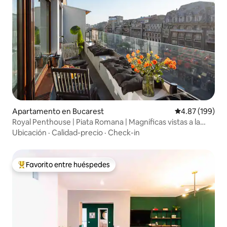
Apartamento en Bucarest
Calificación pr
4.87 (199)
Royal Penthouse | Piata Romana | Magníficas vistas a la
ciudad
Ubicación
·
Calidad-precio
·
Check-in
Favorito entre huéspedes
Favorito entre huéspedes preferido