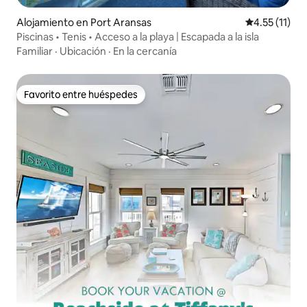
Alojamiento en Port Aransas
Calificación 
4.55 (11)
Piscinas • Tenis • Acceso a la playa | Escapada a la isla
Familiar
·
Ubicación
·
En la cercanía
Favorito entre huéspedes
Favorito entre huéspedes