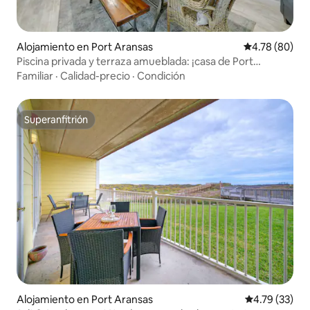
Alojamiento en Port Aransas
Calificación p
4.78 (80)
Piscina privada y terraza amueblada: ¡casa de Port
Aransas!
Familiar
·
Calidad-precio
·
Condición
Superanfitrión
Superanfitrión
Alojamiento en Port Aransas
Calificación 
4.79 (33)