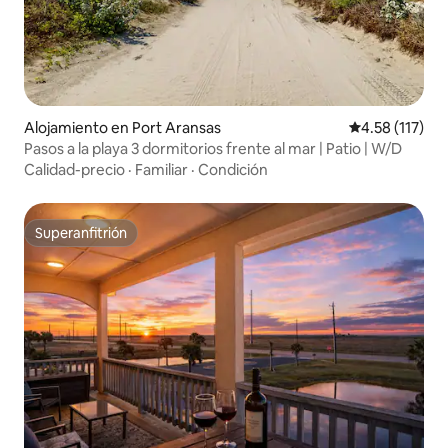
Alojamiento en Port Aransas
Calificación p
4.58 (117)
Pasos a la playa 3 dormitorios frente al mar | Patio | W/D
Calidad-precio
·
Familiar
·
Condición
Superanfitrión
Superanfitrión