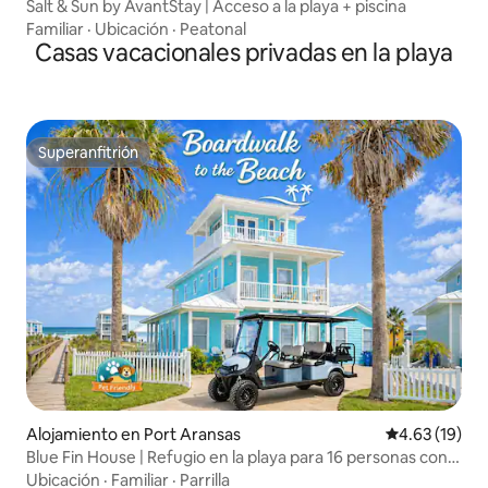
Salt & Sun by AvantStay | Acceso a la playa + piscina
Familiar
·
Ubicación
·
Peatonal
Casas vacacionales privadas en la playa
Superanfitrión
Superanfitrión
Alojamiento en Port Aransas
Calificación 
4.63 (19)
Blue Fin House | Refugio en la playa para 16 personas con
mesa de billar
Ubicación
·
Familiar
·
Parrilla