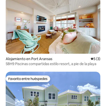
Alojamiento en Port Aransas
Calificac
5 (3)
SBH9 Piscinas compartidas estilo resort, a pie de la playa
Favorito entre huéspedes
Favorito entre huéspedes