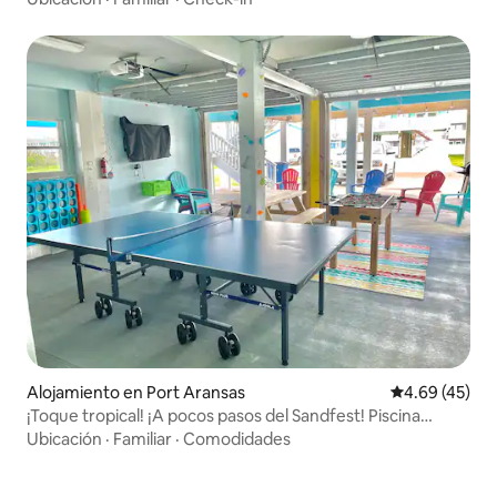
Alojamiento en Port Aransas
Calificación 
4.69 (45)
¡Toque tropical! ¡A pocos pasos del Sandfest! Piscina
compartida
Ubicación
·
Familiar
·
Comodidades