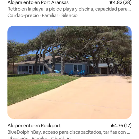
Alojamiento en Port Aransas
Calificación p
4.82 (28)
Retiro en la playa: a pie de playa y piscina, capacidad para
12 personas
Calidad-precio
·
Familiar
·
Silencio
Alojamiento en Rockport
Calificación 
4.76 (17)
BlueDolphinBay, acceso para discapacitados, tarifas con 9
% de impuestos incluidos
Ubicación
·
Familiar
·
Check-in