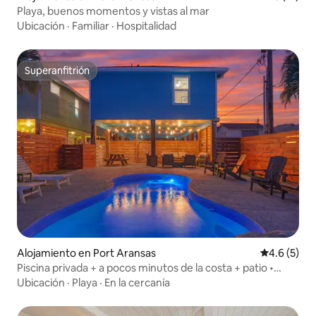
Playa, buenos momentos y vistas al mar
Ubicación
·
Familiar
·
Hospitalidad
Superanfitrión
Superanfitrión
Alojamiento en Port Aransas
Calificació
4.6 (5)
Piscina privada + a pocos minutos de la costa + patio •
Casa en la playa
Ubicación
·
Playa
·
En la cercanía