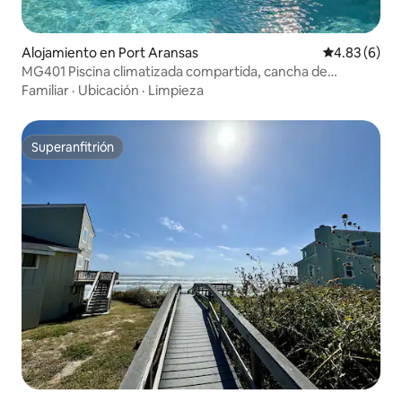
Alojamiento en Port Aransas
Calificación
4.83 (6)
MG401 Piscina climatizada compartida, cancha de
pickleball
Familiar
·
Ubicación
·
Limpieza
Superanfitrión
Superanfitrión