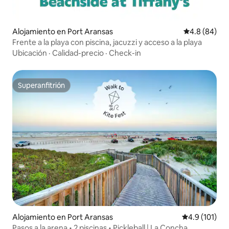
Alojamiento en Port Aransas
Calificación 
4.8 (84)
Frente a la playa con piscina, jacuzzi y acceso a la playa
Ubicación
·
Calidad-precio
·
Check-in
Superanfitrión
Superanfitrión
Alojamiento en Port Aransas
Calificación 
4.9 (101)
Pasos a la arena • 2 piscinas • Pickleball | La Concha