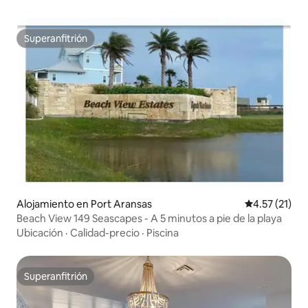
Superanfitrión
Superanfitrión
Alojamiento en Port Aransas
Calificación 
4.57 (21)
Beach View 149 Seascapes - A 5 minutos a pie de la playa
Ubicación
·
Calidad-precio
·
Piscina
Superanfitrión
Superanfitrión