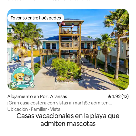
Favorito entre huéspedes
Favorito entre huéspedes
Alojamiento en Port Aransas
Calificación 
4.92 (12)
¡Gran casa costera con vistas al mar! ¡Se admiten
mascotas!
Ubicación
·
Familiar
·
Vista
Casas vacacionales en la playa que
admiten mascotas