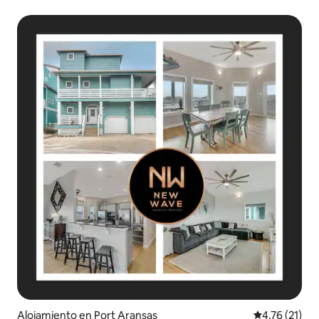
Alojamiento en Port Aransas
Calificación 
4.76 (21)