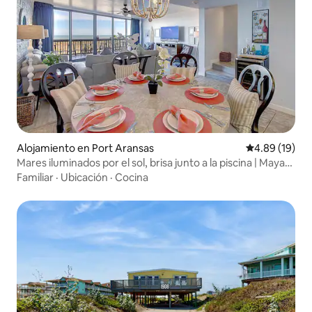
Alojamiento en Port Aransas
Calificación 
4.89 (19)
Mares iluminados por el sol, brisa junto a la piscina | Mayan
Princess 305
Familiar
·
Ubicación
·
Cocina