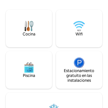
de juegos en el garaje: juegos de arcade
totalmente equipa
*Red de voleibol, juego de cornhole,
de playa con carr
juguetes para la piscina *Piscina privada
facilitar el transpo
climatizada (se debe pagar una tarifa de
playa. ¡The Lost Pearl es un lugar
climatización de $125 y solicitarla con
maravilloso para tr
24 horas de anticipación para climatizar
amigos y simpleme
la piscina). Tenga en cuenta que el
descansar! ¿A qué estás esperando?
calefactor se controla mediante un
¡Reserva hoy y co
Cocina
Wifi
temporizador y DEBE permanecer
mismo! *Debes ten
encendido durante toda la estancia.)
*Parrilla de propano *Totalmente s
Estacionamiento
Piscina
gratuito en las
instalaciones