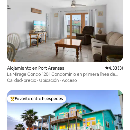
Alojamiento en Port Aransas
Calificación
4.33 (3)
La Mirage Condo 120 | Condominio en primera línea de
playa
Calidad-precio
·
Ubicación
·
Acceso
Favorito entre huéspedes
Favorito entre huéspedes preferido