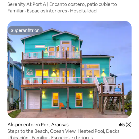
Serenity At Port A | Encanto costero, patio cubierto
Familiar
·
Espacios interiores
·
Hospitalidad
Superanfitrión
Superanfitrión
Alojamiento en Port Aransas
Calificac
5 (8)
Steps to the Beach, Ocean View, Heated Pool, Decks
Ubicación
·
Familiar
·
Espacios exteriores