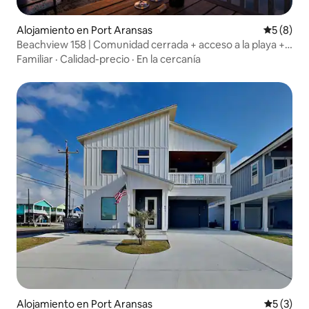
Alojamiento en Port Aransas
Calificac
5 (8)
Beachview 158 | Comunidad cerrada + acceso a la playa +
capacidad para 10 personas
Familiar
·
Calidad-precio
·
En la cercanía
Alojamiento en Port Aransas
Calificac
5 (3)