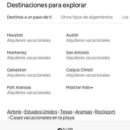
Destinaciones para explorar
Destinos a un paso de ti
Otros tipos de alojamientos
Los 
Houston
Austin
Alquileres vacacionales
Alquileres vacacionales
Monterrey
San Antonio
Alquileres vacacionales
Alquileres vacacionales
Galveston
Corpus Christi
Alquileres vacacionales
Alquileres vacacionales
Port Aransas
Mostrar más
Alquileres vacacionales
Airbnb
Estados Unidos
Texas
Aransas
Rockport
Casas vacacionales en la playa