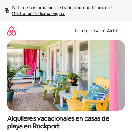
Omite
Parte de la información se tradujo automáticamente. 
el
Mostrar en el idioma original
contenido
Pon tu casa en Airbnb
Alquileres vacacionales en casas de
playa en Rockport