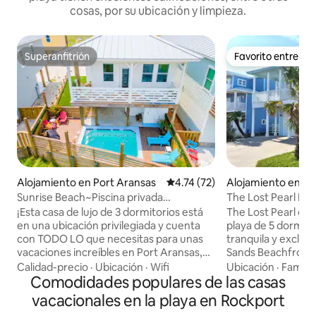
cosas, por su ubicación y limpieza.
Superanfitrión
Favorito entre h
Superanfitrión
Favorito entre h
Alojamiento en Port Aransas
Calificación promedio: 4.74 de 
4.74 (72)
Alojamiento en Po
Sunrise Beach~Piscina privada
The Lost Pearl Be
climatizada~Juegos de arcade
5B/3.5, 14 plazas
¡Esta casa de lujo de 3 dormitorios está
The Lost Pearl es 
en una ubicación privilegiada y cuenta
playa de 5 dormitor
con TODO LO que necesitas para unas
tranquila y exclus
vacaciones increíbles en Port Aransas,
Sands Beachfront en Por
Texas! *Piscina privada con toallas de
acceso a la playa (
Calidad-precio
·
Ubicación
·
Wifi
Ubicación
·
Familia
piscina incluidas * Acceso a la piscina
Comodidades populares de las casas
través del paseo m
comunitaria. *Pasarela accesible para
comunidad, al qu
vacacionales en la playa en Rockport
carritos de golf (carrito NO incluido) *Sala
acceder en carrito de golf.