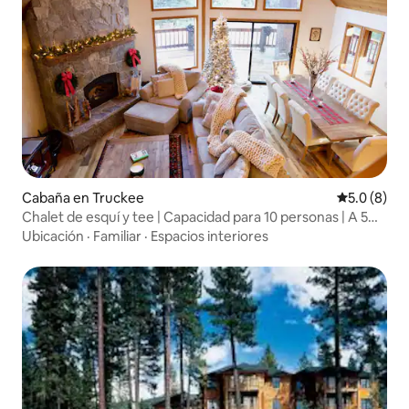
Cabaña en Truckee
Calificació
5.0 (8)
Chalet de esquí y tee | Capacidad para 10 personas | A 5
minutos de Northstar
Ubicación
·
Familiar
·
Espacios interiores