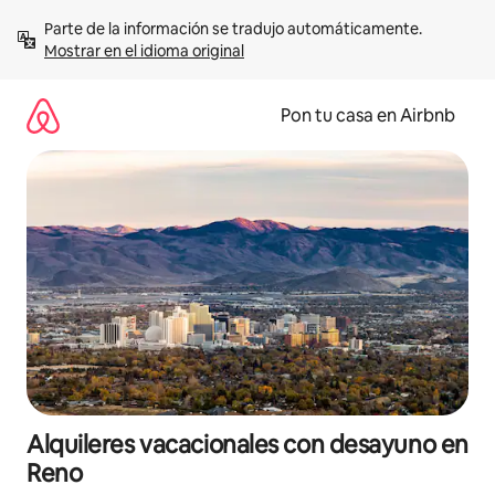
Omite
Parte de la información se tradujo automáticamente. 
el
Mostrar en el idioma original
contenido
Pon tu casa en Airbnb
Alquileres vacacionales con desayuno en
Reno