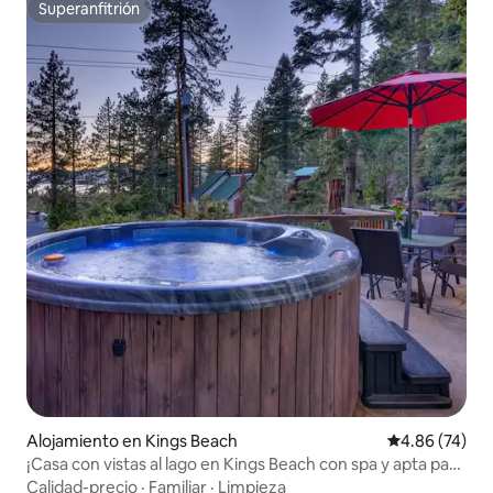
Superanfitrión
Superanfitrión
Alojamiento en Kings Beach
Calificación p
4.86 (74)
¡Casa con vistas al lago en Kings Beach con spa y apta para
mascotas!
Calidad-precio
·
Familiar
·
Limpieza