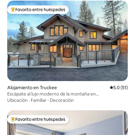
Favorito entre huéspedes
Favorito entre huéspedes preferido
Alojamiento en Truckee
Calificación
5.0 (51)
Escápate al lujo moderno de la montaña en
Tahoe/Truckee
Ubicación
·
Familiar
·
Decoración
Favorito entre huéspedes
Favorito entre huéspedes preferido