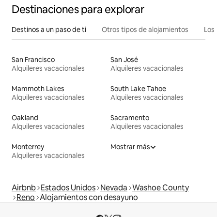
Destinaciones para explorar
Destinos a un paso de ti
Otros tipos de alojamientos
Los 
San Francisco
San José
Alquileres vacacionales
Alquileres vacacionales
Mammoth Lakes
South Lake Tahoe
Alquileres vacacionales
Alquileres vacacionales
Oakland
Sacramento
Alquileres vacacionales
Alquileres vacacionales
Monterrey
Mostrar más
Alquileres vacacionales
Airbnb
Estados Unidos
Nevada
Washoe County
Reno
Alojamientos con desayuno