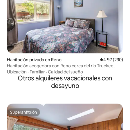
Habitación privada en Reno
Calificación pr
4.97 (230)
Habitación acogedora con Reno cerca del río Truckee,
jacuzzi, 10 $/persona
Ubicación
·
Familiar
·
Calidad del sueño
Otros alquileres vacacionales con
desayuno
Superanfitrión
Superanfitrión