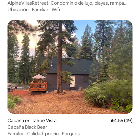
AlpineVillasRetreat: Condominio de lujo, playas, rampa
para botes
Ubicación
·
Familiar
·
Wifi
Cabaña en Tahoe Vista
Calificación 
4.55 (49)
Cabaña Black Bear
Familiar
·
Calidad-precio
·
Parques