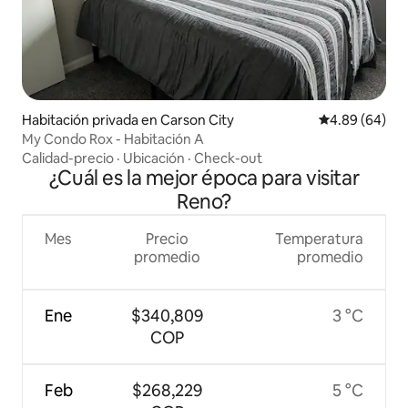
Habitación privada en Carson City
Calificación p
4.89 (64)
My Condo Rox - Habitación A
Calidad-precio
·
Ubicación
·
Check-out
¿Cuál es la mejor época para visitar
Reno?
Mes
Precio
Temperatura
promedio
promedio
Ene
$340,809
3 °C
COP
Feb
$268,229
5 °C