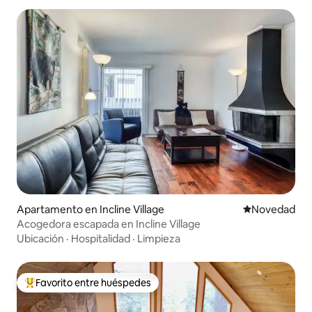
Apartamento en Incline Village
Lugar para ho
Novedad
Acogedora escapada en Incline Village
Ubicación
·
Hospitalidad
·
Limpieza
Favorito entre huéspedes
Favorito entre huéspedes preferido