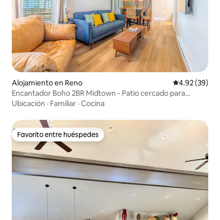
Alojamiento en Reno
Calificación p
4.92 (39)
Encantador Boho 2BR Midtown - Patio cercado para
mascotas
Ubicación
·
Familiar
·
Cocina
Favorito entre huéspedes
Favorito entre huéspedes