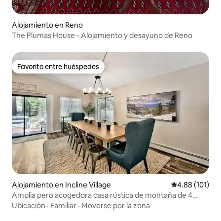
Alojamiento en Reno
The Plumas House - Alojamiento y desayuno de Reno
Favorito entre huéspedes
Favorito entre huéspedes
Alojamiento en Incline Village
Calificación p
4.88 (101)
Amplia pero acogedora casa rústica de montaña de 4
dormitorios
Ubicación
·
Familiar
·
Moverse por la zona