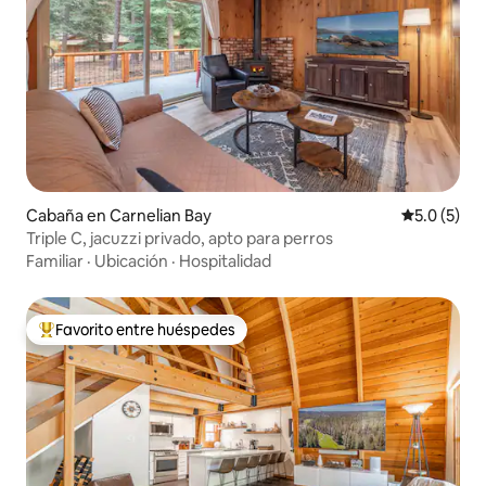
Cabaña en Carnelian Bay
Calificació
5.0 (5)
Triple C, jacuzzi privado, apto para perros
Familiar
·
Ubicación
·
Hospitalidad
Favorito entre huéspedes
Favorito entre huéspedes preferido