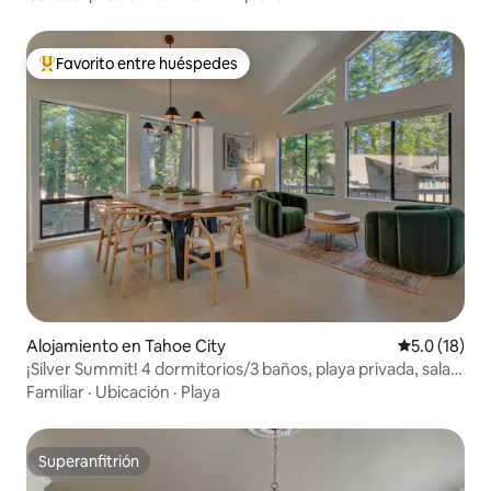
Favorito entre huéspedes
Favorito entre huéspedes preferido
Alojamiento en Tahoe City
Calificación
5.0 (18)
¡Silver Summit! 4 dormitorios/3 baños, playa privada, sala
de juegos.
Familiar
·
Ubicación
·
Playa
Superanfitrión
Superanfitrión