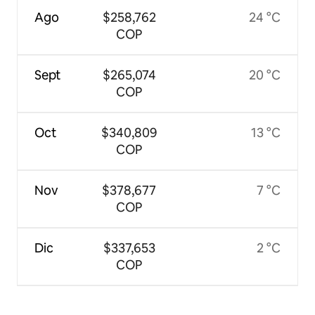
Ago
$258,762
24 °C
COP
Sept
$265,074
20 °C
COP
Oct
$340,809
13 °C
COP
Nov
$378,677
7 °C
COP
Dic
$337,653
2 °C
COP