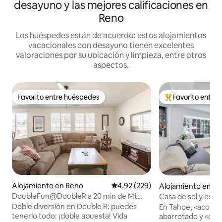
desayuno y las mejores calificaciones en
Reno
Los huéspedes están de acuerdo: estos alojamientos
vacacionales con desayuno tienen excelentes
valoraciones por su ubicación y limpieza, entre otros
aspectos.
Favorito entre huéspedes
Favorito entre
Favorito entre huéspedes
Favorito entre hu
Alojamiento en Reno
Calificación promedio: 4.92 de 5
4.92 (229)
Alojamiento en Incl
e
DoubleFun@DoubleR a 20 min de Mt
Casa de sol y esqu
Rose y a 30 min de Tahoe
Doble diversión en Double R: puedes
En Tahoe, «acogedo
tenerlo todo: ¡doble apuesta! Vida
abarrotado y «caba