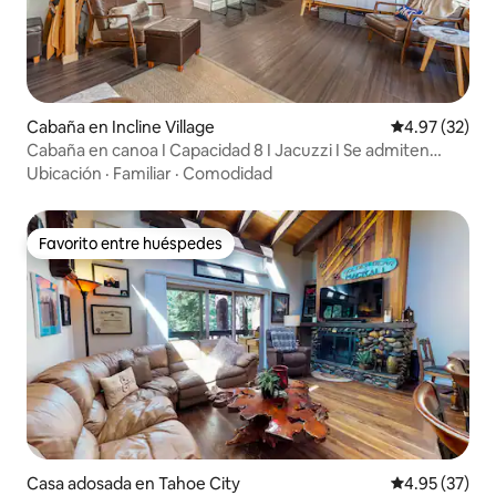
Cabaña en Incline Village
Calificación 
4.97 (32)
Cabaña en canoa I Capacidad 8 I Jacuzzi I Se admiten
mascotas
Ubicación
·
Familiar
·
Comodidad
Favorito entre huéspedes
Favorito entre huéspedes
Casa adosada en Tahoe City
Calificación 
4.95 (37)