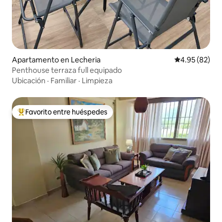
Apartamento en Lecheria
Calificación p
4.95 (82)
Penthouse terraza full equipado
Ubicación
·
Familiar
·
Limpieza
Favorito entre huéspedes
Favorito entre huéspedes preferido