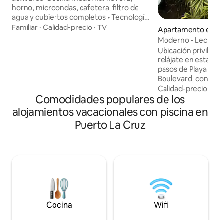
horno, microondas, cafetera, filtro de
agua y cubiertos completos • Tecnología
total - Planta eléctrica 110V ⚡ - Sistema
Familiar
·
Calidad-precio
·
TV
Apartamento en L
inteligente de agua (backup propio) 💧 -
Moderno - Lechería
Lavadora/secadora • Grifos inteligentes
al Mar
Ubicación privileg
• Ducha con control térmico 🚿 -
relájate en esta e
Detección de humo/gases • Cerradura
pasos de Playa los 
digital 🔒 • Fibra óptica 100MB 🚀 📍
Boulevard, con ca
Ubicación privilegiada: Piscina 🏊♂️+
opciones gastronó
Calidad-precio
·
Ub
muelle al Parque Nacional ⛵ • Pisos de
Comodidades populares de los
nuestro cómodo 
porcelanato • ¡Experiencia **5 estrellas
apartamento, un e
alojamientos vacacionales con piscina en
agradable, con to
Puerto La Cruz
necesarias para tu
Wifi, agua caliente
toallas de playa, y más... * Pisc
Sociales * Vigilancia 24 El sitio 
para tu estadía vac
Cocina
Wifi