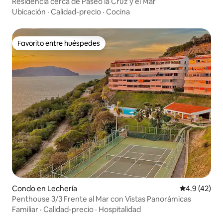
Residencia cerca de Paseo la Cruz y el Mar
Ubicación
·
Calidad-precio
·
Cocina
Favorito entre huéspedes
Favorito entre huéspedes
Condo en Lechería
Calificación
4.9 (42)
Penthouse 3/3 Frente al Mar con Vistas Panorámicas
Familiar
·
Calidad-precio
·
Hospitalidad