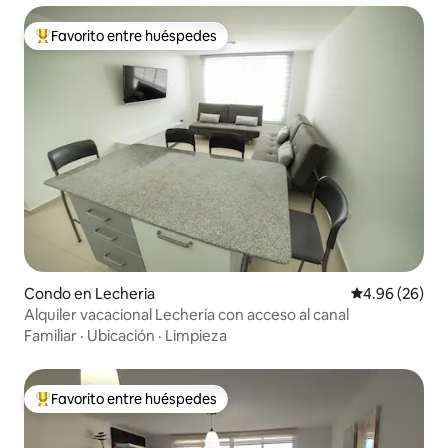
Favorito entre huéspedes
Favorito entre huéspedes preferido
Condo en Lecheria
Calificación p
4.96 (26)
Alquiler vacacional Lechería con acceso al canal
Familiar
·
Ubicación
·
Limpieza
Favorito entre huéspedes
Favorito entre huéspedes preferido