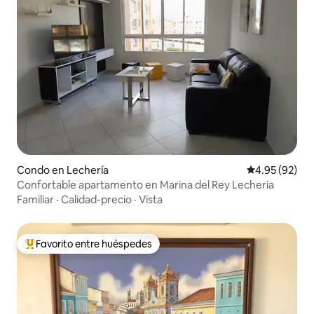
Condo en Lechería
Calificación p
4.95 (92)
Confortable apartamento en Marina del Rey Lecheria
Familiar
·
Calidad-precio
·
Vista
Favorito entre huéspedes
Favorito entre huéspedes preferido