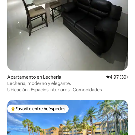
Apartamento en Lecheria
Calificación p
4.97 (30)
Lechería, moderno y elegante.
Ubicación
·
Espacios interiores
·
Comodidades
Favorito entre huéspedes
Favorito entre huéspedes preferido