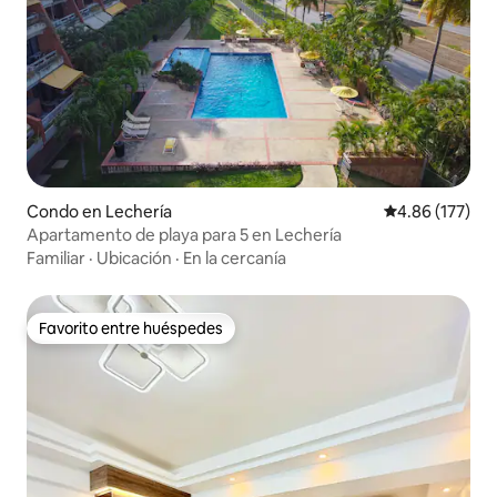
Condo en Lechería
Calificación p
4.86 (177)
Apartamento de playa para 5 en Lechería
Familiar
·
Ubicación
·
En la cercanía
Favorito entre huéspedes
Favorito entre huéspedes