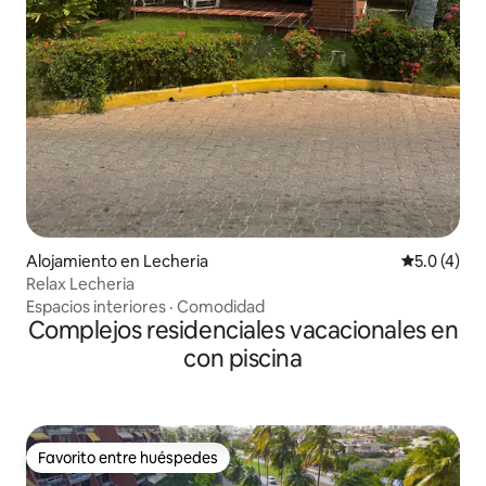
Alojamiento en Lecheria
Calificació
5.0 (4)
Relax Lecheria
Espacios interiores
·
Comodidad
Complejos residenciales vacacionales en
con piscina
Favorito entre huéspedes
Favorito entre huéspedes