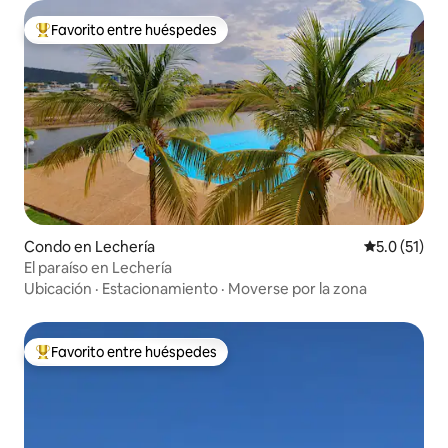
Favorito entre huéspedes
Favorito entre huéspedes preferido
Condo en Lechería
Calificación
5.0 (51)
El paraíso en Lechería
Ubicación
·
Estacionamiento
·
Moverse por la zona
Favorito entre huéspedes
Favorito entre huéspedes preferido