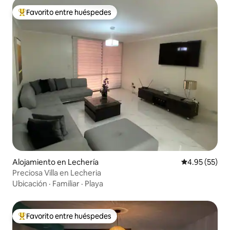
Favorito entre huéspedes
Favorito entre huéspedes preferido
Alojamiento en Lechería
Calificación 
4.95 (55)
Preciosa Villa en Lecheria
Ubicación
·
Familiar
·
Playa
Favorito entre huéspedes
Favorito entre huéspedes preferido