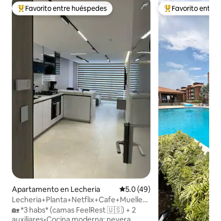
Favorito entre huéspedes
Favorito entre
Favorito entre huéspedes preferido
Favorito entre hu
Apartamento en Lecheria
Calificación promedio: 5.0 de 
5.0 (49)
Lecheria+Planta+Netflix+Cafe+Muelle-
Unidad de lujo
🏡 *3 habs* (camas FeelRest 🇺🇸) + 2
auxiliares•Cocina moderna: nevera,