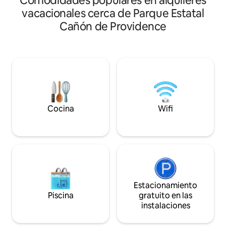
Comodidades populares en alquileres
en el lago Harding. El espacio: *Casa de
barcos, columpio,
vacacionales cerca de Parque Estatal
invitados de 2 dormitorios/1 baño de 66
pícnic, parrilla, c
Cañón de Providence
m² * Frente al agua con excelentes vistas
de Ft. Benning. A 
al lago *Jacuzzi *Área específica para
Providence Canyon
fogata *Acceso a la rampa para
parque estatal de 
embarcaciones *Playa, muelle y
circular es privada,
embarcaderos compartidos • Uso
para remolques/b
gratuito de juguetes acuáticos y kayaks
restaurantes y lan
*Opciones de alquiler de barcos *30-35
milla. Gran patio.
min a Ft. Benning/Columbus y
wifi, cable. 3 cama
Auburn/Opelika *Viviendas adicionales
completa. 2 baños
Cocina
Wifi
disponibles para grupos • Envíenos un
Capacidad para 6 
mensaje para que le ayudemos a
mascotas con apr
planificar su estancia
Estacionamiento
Piscina
gratuito en las
instalaciones