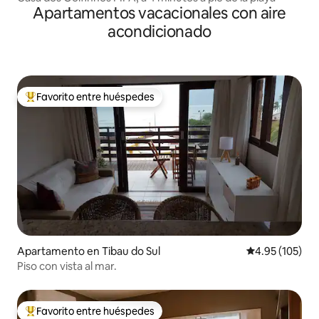
Apartamentos vacacionales con aire
acondicionado
Favorito entre huéspedes
Favorito entre huéspedes preferido
Apartamento en Tibau do Sul
Calificación p
4.95 (105)
Piso con vista al mar.
Favorito entre huéspedes
Favorito entre huéspedes preferido