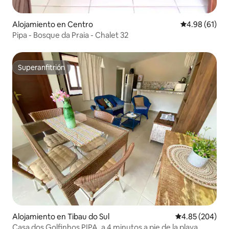
Alojamiento en Centro
Calificación 
4.98 (61)
Pipa - Bosque da Praia - Chalet 32
Superanfitrión
Superanfitrión
Alojamiento en Tibau do Sul
Calificación pr
4.85 (204)
Casa dos Golfinhos PIPA, a 4 minutos a pie de la playa