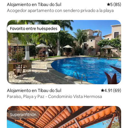
Alojamiento en Tibau do Sul
Calificaci
5 (85)
Acogedor apartamento con sendero privado a la playa
Favorito entre huéspedes
Favorito entre huéspedes
Alojamiento en Tibau do Sul
Calificación 
4.91 (69)
Paraíso, Playa y Paz - Condominio Vista Hermosa
Superanfitrión
Superanfitrión