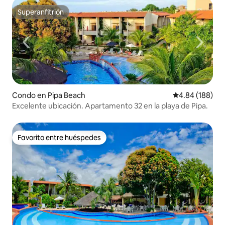
Superanfitrión
Superanfitrión
Condo en Pipa Beach
Calificación pr
4.84 (188)
Excelente ubicación. Apartamento 32 en la playa de Pipa.
Favorito entre huéspedes
Favorito entre huéspedes