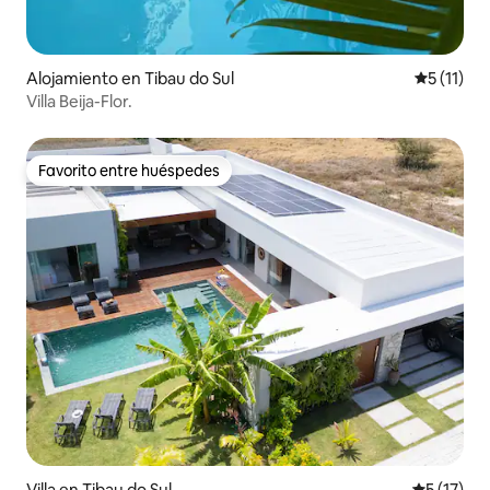
Alojamiento en Tibau do Sul
Calificaci
5 (11)
Villa Beija-Flor.
Favorito entre huéspedes
Favorito entre huéspedes
Villa en Tibau do Sul
Calificaci
5 (17)