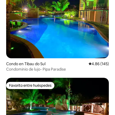
Condo en Tibau do Sul
Calificación pr
4.86 (145)
Condominio de lujo- Pipa Paradise
Favorito entre huéspedes
Favorito entre huéspedes