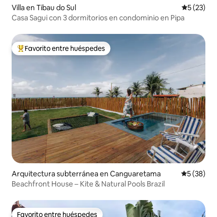
Villa en Tibau do Sul
Calificaci
5 (23)
Casa Sagui con 3 dormitorios en condominio en Pipa
Favorito entre huéspedes
Favorito entre huéspedes preferido
Arquitectura subterránea en Canguaretama
Calificaci
5 (38)
Beachfront House – Kite & Natural Pools Brazil
Favorito entre huéspedes