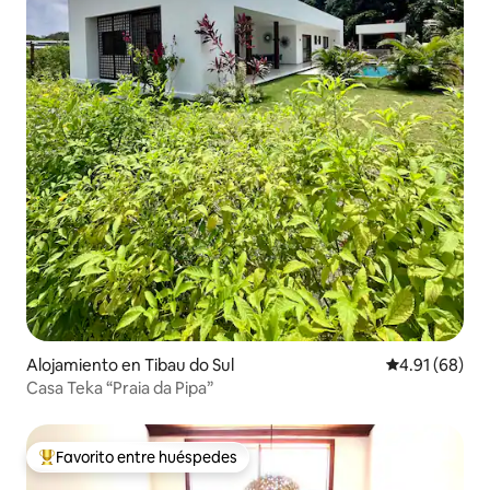
Alojamiento en Tibau do Sul
Calificación 
4.91 (68)
Casa Teka “Praia da Pipa”
Favorito entre huéspedes
Favorito entre huéspedes preferido