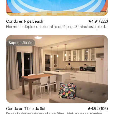
Condo en Pipa Beach
Calificación p
4.91 (222)
Hermoso dúplex en el centro de Pipa, a 8 minutos a pie de
la playa
Superanfitrión
Superanfitrión
Condo en Tibau do Sul
Calificación pr
4.92 (106)
Encantador apartamento en Pipa - Naturaleza y piscina