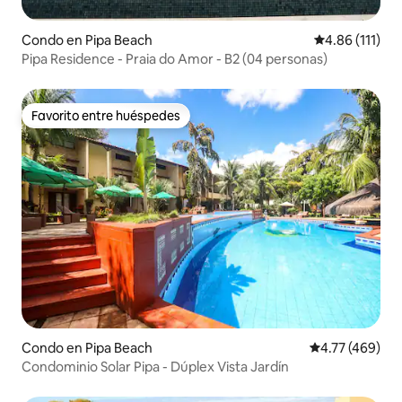
Condo en Pipa Beach
Calificación p
4.86 (111)
Pipa Residence - Praia do Amor - B2 (04 personas)
Favorito entre huéspedes
Favorito entre huéspedes
Condo en Pipa Beach
Calificación pr
4.77 (469)
Condominio Solar Pipa - Dúplex Vista Jardín