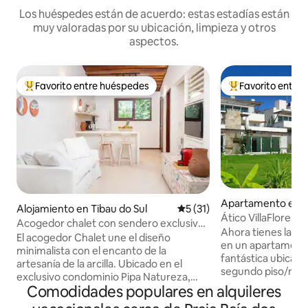
Los huéspedes están de acuerdo: estas estadías están
muy valoradas por su ubicación, limpieza y otros
aspectos.
Favorito entre huéspedes
Favorito entre
Favorito entre huéspedes preferido
Favorito entre hu
Apartamento en P
Alojamiento en Tibau do Sul
Calificación promedio: 5 de 
5 (31)
Ático VillaFlores 
Acogedor chalet con sendero exclusivo
Coverage
Ahora tienes la op
a la playa.
El acogedor Chalet une el diseño
en un apartamento
minimalista con el encanto de la
fantástica ubicació
artesanía de la arcilla. Ubicado en el
segundo piso/nive
exclusivo condominio Pipa Natureza,
cuadrados, incluid
Comodidades populares en alquileres
ofrece silencio y seguridad las 24 horas
cerca de Praia do 
del día, los 7 días de la semana para