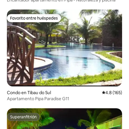
Favorito entre huéspedes
Favorito entre huéspedes
Condo en Tibau do Sul
Calificación 
4.8 (165)
Apartamento Pipa Paradise G11
Superanfitrión
Superanfitrión