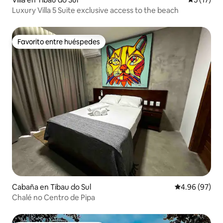
Luxury Villa 5 Suite exclusive access to the beach
Favorito entre huéspedes
Favorito entre huéspedes
Cabaña en Tibau do Sul
Calificación p
4.96 (97)
Chalé no Centro de Pipa