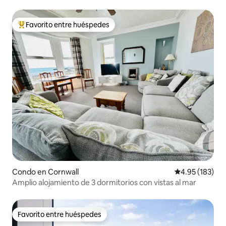
Favorito entre huéspedes
Favorito entre huéspedes preferido
Condo en Cornwall
Calificación p
4.95 (183)
Amplio alojamiento de 3 dormitorios con vistas al mar
Favorito entre huéspedes
Favorito entre huéspedes