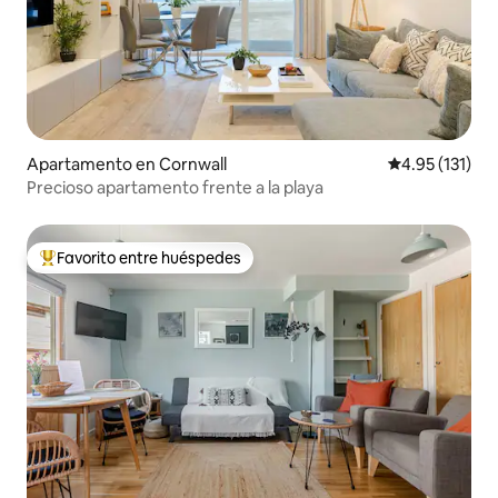
Apartamento en Cornwall
Calificación p
4.95 (131)
Precioso apartamento frente a la playa
Favorito entre huéspedes
Favorito entre huéspedes preferido