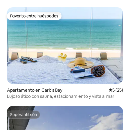
Vistas al mar
Favorito entre huéspedes
Favorito entre huéspedes
Apartamento en Carbis Bay
Calificaci
5 (25)
Lujoso ático con sauna, estacionamiento y vista al mar
Superanfitrión
Superanfitrión