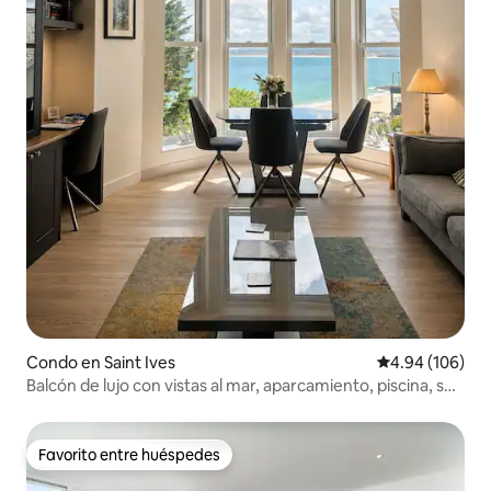
Condo en Saint Ives
Calificación pr
4.94 (106)
Balcón de lujo con vistas al mar, aparcamiento, piscina, spa
y gimnasio
Favorito entre huéspedes
Favorito entre huéspedes