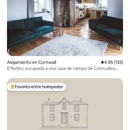
Alojamiento en Cornwall
Calificación p
4.95 (133)
El Retiro: escapada a una casa de campo de Cornualles
con jacuzzi
Favorito entre huéspedes
Favorito entre huéspedes preferido