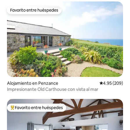
Favorito entre huéspedes
Favorito entre huéspedes
Alojamiento en Penzance
Calificación pr
4.95 (209)
Impresionante Old Carthouse con vista al mar
Favorito entre huéspedes
Favorito entre huéspedes preferido