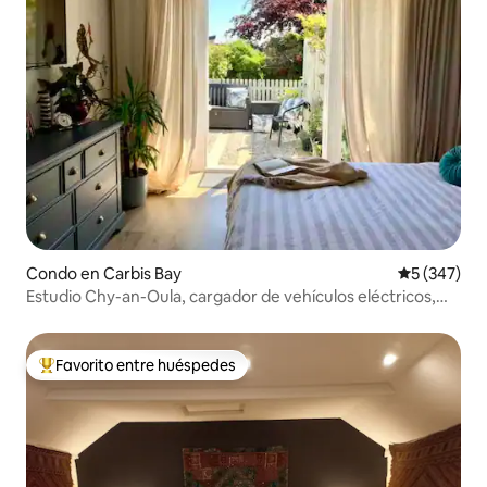
Condo en Carbis Bay
Calificación
5 (347)
Estudio Chy-an-Oula, cargador de vehículos eléctricos,
aparcamiento privado
Favorito entre huéspedes
Favorito entre huéspedes preferido