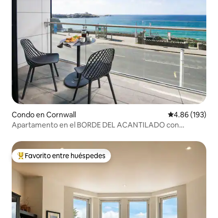
Condo en Cornwall
Calificación pr
4.86 (193)
Apartamento en el BORDE DEL ACANTILADO con
impresionantes vistas al mar
Favorito entre huéspedes
Favorito entre huéspedes preferido