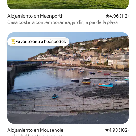
Alojamiento en Maenporth
Calificación p
4.96 (112)
Casa costera contemporánea, jardín, a pie de la playa
Favorito entre huéspedes
Favorito entre huéspedes preferido
Alojamiento en Mousehole
Calificación p
4.93 (102)