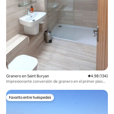
Granero en Saint Buryan
Calificación pr
4.98 (134)
Impresionante conversión de granero en el primer piso
cerca de Sennen
Favorito entre huéspedes
Favorito entre huéspedes