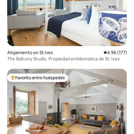
Alojamiento en St Ives
Calificación p
4.96 (177)
The Balcony Studio. Propiedad emblemática de St. Ives
Favorito entre huéspedes
Favorito entre huéspedes preferido