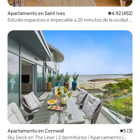
Apartamento en Saint Ives
Calificación pr
4.92 (452)
Estudio espacioso e impecable a 20 minutos de la ciudad y
la playa.
Apartamento en Cornwall
Calificac
5 (3)
Sky Deck en The Liner | 2 dormitorios | Aparcamiento |