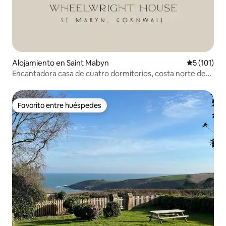
Alojamiento en Saint Mabyn
Calificació
5 (101)
Encantadora casa de cuatro dormitorios, costa norte de
Cornualles
Favorito entre huéspedes
Favorito entre huéspedes