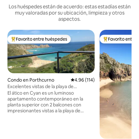
Los huéspedes están de acuerdo: estas estadías están
muy valoradas por su ubicación, limpieza y otros
aspectos.
Favorito entre huéspedes
Favorito entre
Favorito entre huéspedes preferido
Favorito entre hu
Condo en Porthcurno
Calificación promedio: 4.96 de 5
4.96 (114)
Excelentes vistas de la playa de
Porthcurno - 6 plazas
El ático en Cyan es un luminoso
apartamento contemporáneo en la
planta superior con 2 balcones con
impresionantes vistas a la playa de
Porthcurno (a 5 minutos a pie) y a Logan
Rock. También está a solo 5 minutos a
pie del teatro Minack y del sendero
costero suroeste. La playa de