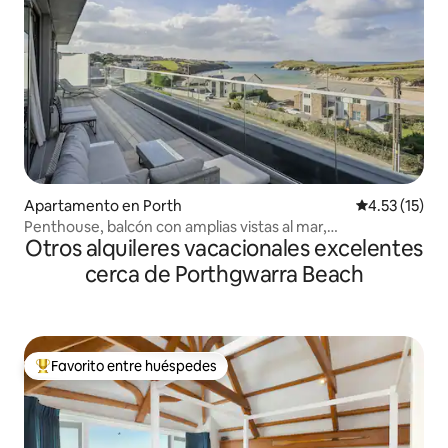
Apartamento en Porth
Calificación 
4.53 (15)
Penthouse, balcón con amplias vistas al mar,
Otros alquileres vacacionales excelentes
estacionamiento
cerca de Porthgwarra Beach
Favorito entre huéspedes
Favorito entre huéspedes preferido