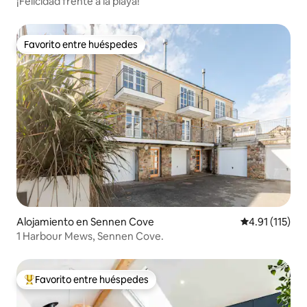
¡Felicidad frente a la playa!
Favorito entre huéspedes
Favorito entre huéspedes
Alojamiento en Sennen Cove
Calificación p
4.91 (115)
1 Harbour Mews, Sennen Cove.
Favorito entre huéspedes
Favorito entre huéspedes preferido