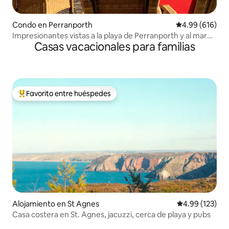
Condo en Perranporth
Calificación pr
4.99 (616)
Impresionantes vistas a la playa de Perranporth y al mar
Casas vacacionales para familias
en Cornualles
Favorito entre huéspedes
Favorito entre huéspedes preferido
Alojamiento en St Agnes
Calificación p
4.99 (123)
Casa costera en St. Agnes, jacuzzi, cerca de playa y pubs