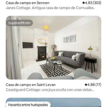
Casa de campo en Sennen
Calificación pr
4.83 (303)
Janes Cottage. Antigua casa de campo de Cornualles.
Superanfitrión
Superanfitrión
Casa de campo en Saint Levan
Calificación 
4.88 (17)
Coastguard Cottage: una joya oculta con unas vistas
impresionantes
Favorito entre huéspedes
Favorito entre huéspedes