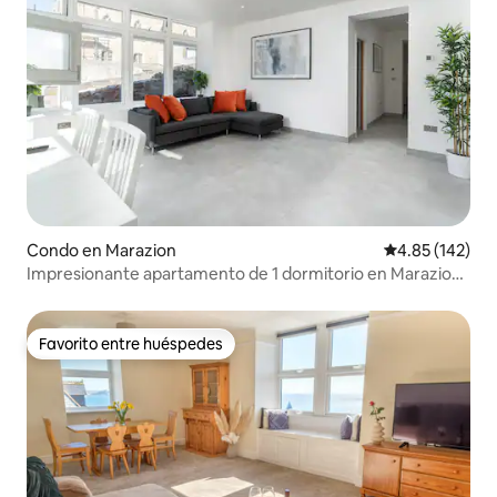
Condo en Marazion
Calificación p
4.85 (142)
Impresionante apartamento de 1 dormitorio en Marazion
con aparcamiento
Favorito entre huéspedes
Favorito entre huéspedes