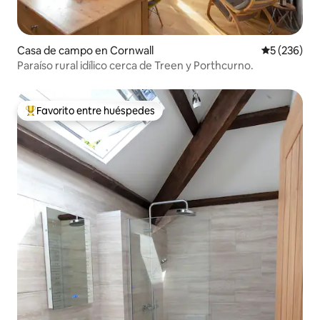
Casa de campo en Cornwall
Calificación
5 (236)
Paraíso rural idílico cerca de Treen y Porthcurno.
Favorito entre huéspedes
Favorito entre huéspedes preferido