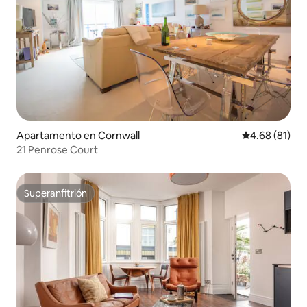
Apartamento en Cornwall
Calificación 
4.68 (81)
21 Penrose Court
Superanfitrión
Superanfitrión