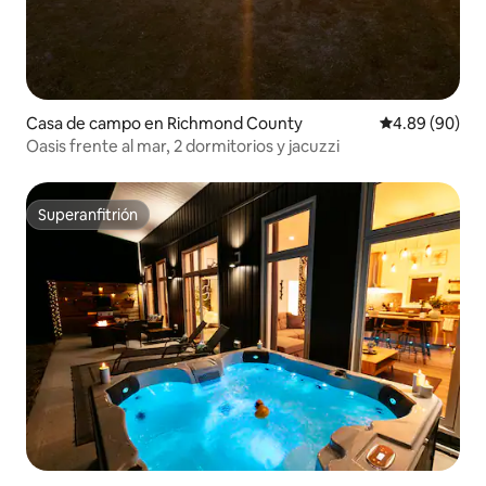
Casa de campo en Richmond County
Calificación p
4.89 (90)
Oasis frente al mar, 2 dormitorios y jacuzzi
Superanfitrión
Superanfitrión