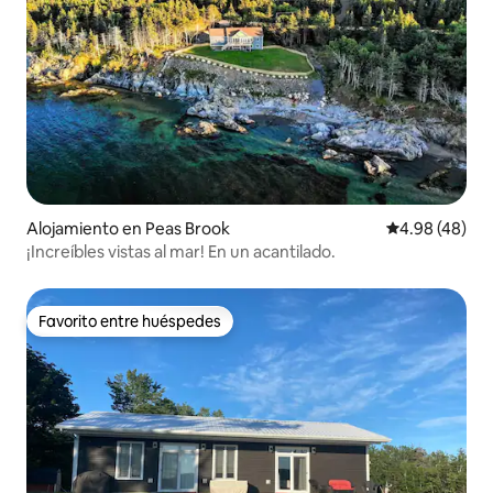
Alojamiento en Peas Brook
Calificación p
4.98 (48)
¡Increíbles vistas al mar! En un acantilado.
Favorito entre huéspedes
Favorito entre huéspedes