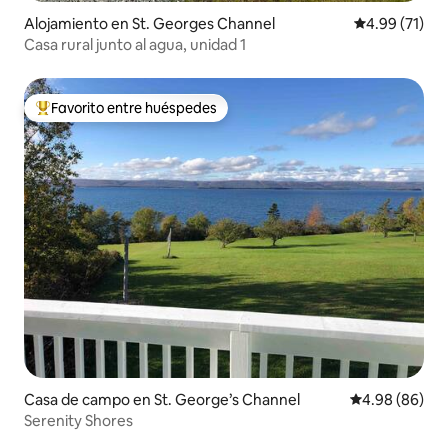
Alojamiento en St. Georges Channel
Calificación 
4.99 (71)
Casa rural junto al agua, unidad 1
Favorito entre huéspedes
Favorito entre huéspedes preferido
Casa de campo en St. George’s Channel
Calificación p
4.98 (86)
Serenity Shores