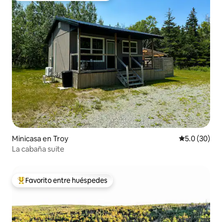
Minicasa en Troy
Calificación
5.0 (30)
La cabaña suite
Favorito entre huéspedes
Favorito entre huéspedes preferido