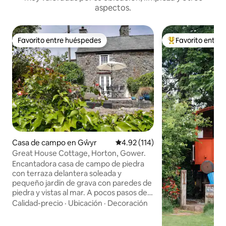
aspectos.
Favorito entre huéspedes
Favorito entre
Favorito entre huéspedes
Favorito entre hu
Casa de campo en Gŵyr
Calificación promedio: 4.92 de 5
4.92 (114)
Great House Cottage, Horton, Gower.
Encantadora casa de campo de piedra
con terraza delantera soleada y
pequeño jardín de grava con paredes de
piedra y vistas al mar. A pocos pasos de
la colina (empinada) hasta la playa.
Calidad-precio
·
Ubicación
·
Decoración
Interior luminoso, espacioso y con
mucha luz. La casa de campo tiene