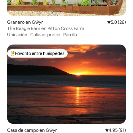
Granero en Gŵyr
Calificación
5.0 (26)
The Beagle Barn en Pitton Cross Farm
Ubicación
·
Calidad-precio
·
Parrilla
Favorito entre huéspedes
Favorito entre huéspedes preferido
Casa de campo en Gŵyr
Calificación 
4.95 (91)