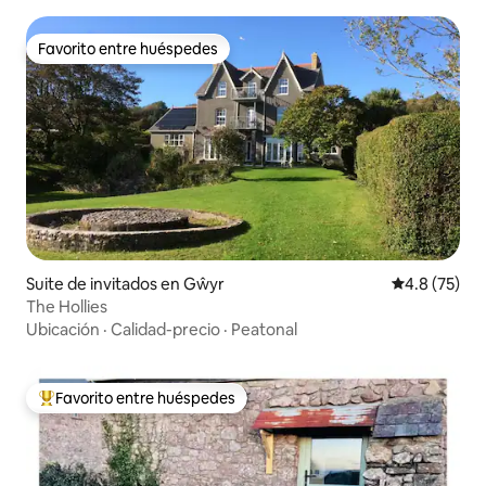
Favorito entre huéspedes
Favorito entre huéspedes
Suite de invitados en Gŵyr
Calificación
4.8 (75)
The Hollies
Ubicación
·
Calidad-precio
·
Peatonal
Favorito entre huéspedes
Favorito entre huéspedes preferido