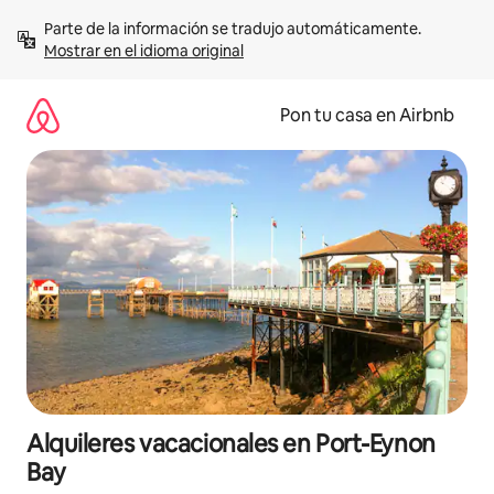
Omite
Parte de la información se tradujo automáticamente. 
el
Mostrar en el idioma original
contenido
Pon tu casa en Airbnb
Alquileres vacacionales en Port-Eynon
Bay