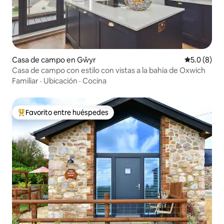
Casa de campo en Gŵyr
Calificació
5.0 (8)
Casa de campo con estilo con vistas a la bahía de Oxwich
Familiar
·
Ubicación
·
Cocina
Favorito entre huéspedes
Favorito entre huéspedes preferido