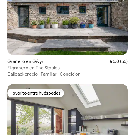
Granero en Gŵyr
Calificación
5.0 (55)
El granero en The Stables
Calidad-precio
·
Familiar
·
Condición
Favorito entre huéspedes
Favorito entre huéspedes