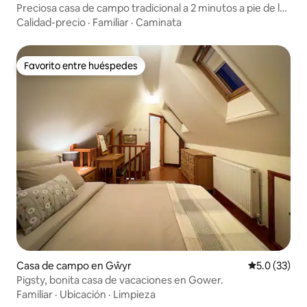
Preciosa casa de campo tradicional a 2 minutos a pie de la
playa
Calidad-precio
·
Familiar
·
Caminata
Favorito entre huéspedes
Favorito entre huéspedes
Casa de campo en Gŵyr
Calificación
5.0 (33)
Pigsty, bonita casa de vacaciones en Gower.
Familiar
·
Ubicación
·
Limpieza