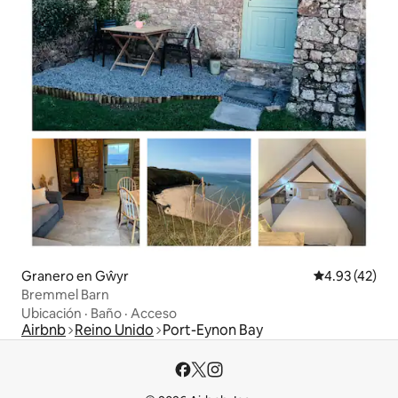
Granero en Gŵyr
Calificación 
4.93 (42)
Bremmel Barn
Ubicación
·
Baño
·
Acceso
Airbnb
Reino Unido
Port-Eynon Bay