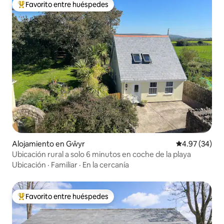
Favorito entre huéspedes
Favorito entre huéspedes preferido
Alojamiento en Gŵyr
Calificación p
4.97 (34)
Ubicación rural a solo 6 minutos en coche de la playa
Ubicación
·
Familiar
·
En la cercanía
Favorito entre huéspedes
Favorito entre huéspedes preferido