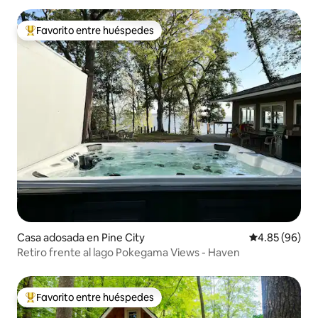
Favorito entre huéspedes
Favorito entre huéspedes preferido
Casa adosada en Pine City
Calificación p
4.85 (96)
Retiro frente al lago Pokegama Views - Haven
Favorito entre huéspedes
Favorito entre huéspedes preferido