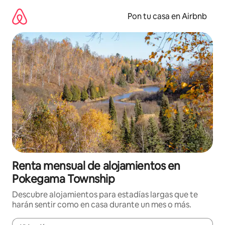
Omite
el
Pon tu casa en Airbnb
contenido
Renta mensual de alojamientos en
Pokegama Township
Descubre alojamientos para estadías largas que te
harán sentir como en casa durante un mes o más.