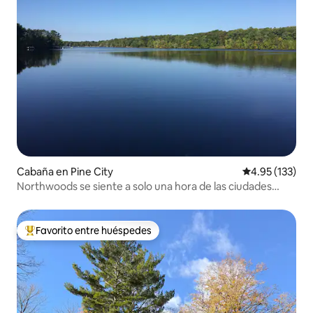
Cabaña en Pine City
Calificación p
4.95 (133)
Northwoods se siente a solo una hora de las ciudades
gemelas
Favorito entre huéspedes
Favorito entre huéspedes preferido