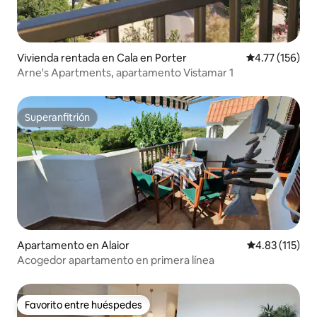
Vivienda rentada en Cala en Porter
Calificación p
4.77 (156)
Arne's Apartments, apartamento Vistamar 1
Superanfitrión
Superanfitrión
Apartamento en Alaior
Calificación p
4.83 (115)
Acogedor apartamento en primera línea
Favorito entre huéspedes
Favorito entre huéspedes