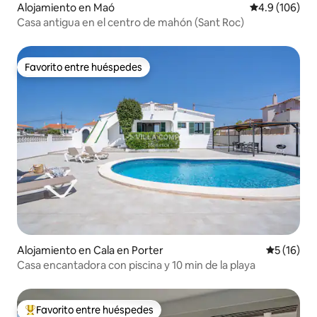
Alojamiento en Maó
Calificación 
4.9 (106)
Casa antigua en el centro de mahón (Sant Roc)
Favorito entre huéspedes
Favorito entre huéspedes
Alojamiento en Cala en Porter
Calificaci
5 (16)
Casa encantadora con piscina y 10 min de la playa
Favorito entre huéspedes
Favorito entre huéspedes preferido