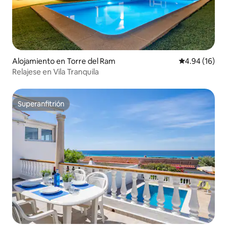
Alojamiento en Torre del Ram
Calificación 
4.94 (16)
Relajese en Vila Tranquila
Superanfitrión
Superanfitrión