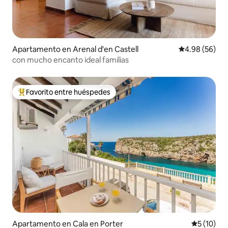
Apartamento en Arenal d'en Castell
Calificación p
4.98 (56)
con mucho encanto ideal familias
Favorito entre huéspedes
Favorito entre huéspedes preferido
Apartamento en Cala en Porter
Calificaci
5 (10)