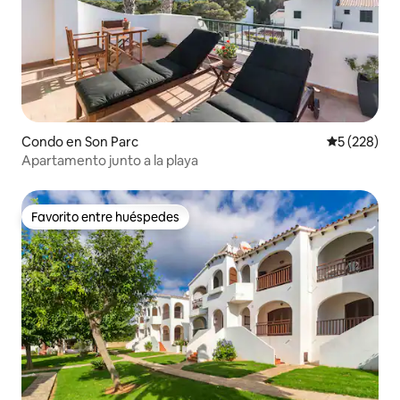
Condo en Son Parc
Calificación
5 (228)
Apartamento junto a la playa
Favorito entre huéspedes
Favorito entre huéspedes