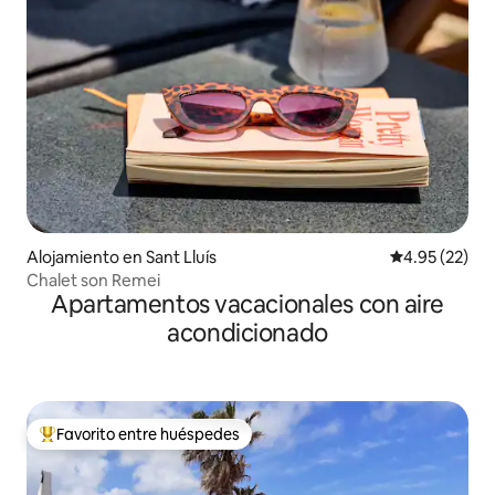
Alojamiento en Sant Lluís
Calificación 
4.95 (22)
Chalet son Remei
Apartamentos vacacionales con aire
acondicionado
Favorito entre huéspedes
Favorito entre huéspedes preferido