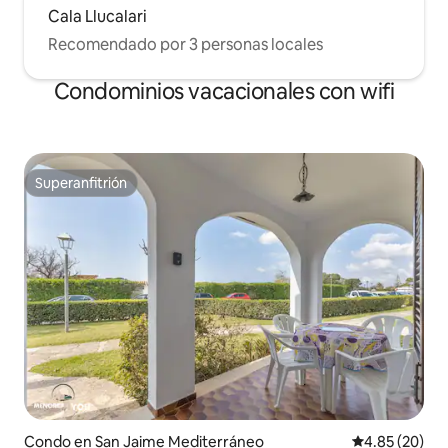
Cala Llucalari
Recomendado por 3 personas locales
Condominios vacacionales con wifi
Superanfitrión
Superanfitrión
Condo en San Jaime Mediterráneo
Calificación p
4.85 (20)