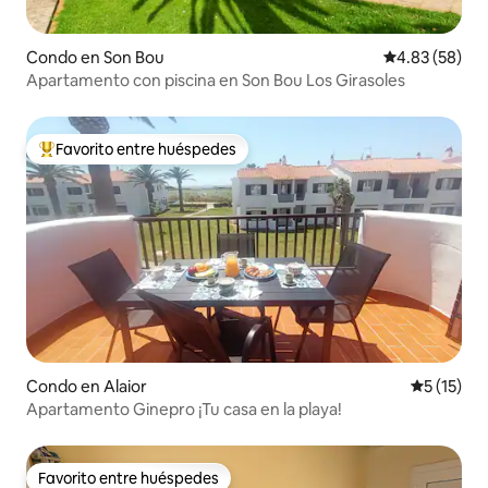
Condo en Son Bou
Calificación p
4.83 (58)
Apartamento con piscina en Son Bou Los Girasoles
Favorito entre huéspedes
Favorito entre huéspedes preferido
Condo en Alaior
Calificaci
5 (15)
Apartamento Ginepro ¡Tu casa en la playa!
Favorito entre huéspedes
Favorito entre huéspedes