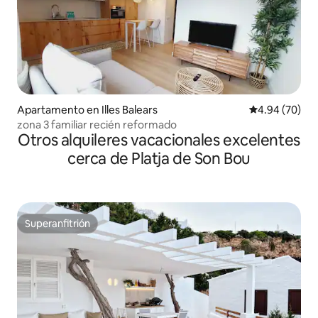
Apartamento en Illes Balears
Calificación p
4.94 (70)
zona 3 familiar recién reformado
Otros alquileres vacacionales excelentes
cerca de Platja de Son Bou
Superanfitrión
Superanfitrión