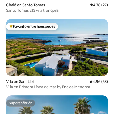
Chalé en Santo Tomas
Calificación 
4.78 (27)
Santo Tomás E13 villa tranquila
Favorito entre huéspedes
Favorito entre huéspedes preferido
Villa en Sant Lluís
Calificación p
4.96 (53)
Villa en Primera Línea de Mar by Encloa Menorca
Superanfitrión
Superanfitrión