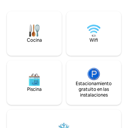
inteligente 4K de 55 pulgadas. La cocina
comunican perfec
totalmente equipada incluye lavavajillas,
maximizar las vista
freidora de aire y mucho más. Servicios:
propiedad. El cont
wifi gratuito, aire acondicionado,
turquesas y las pu
barbacoa de gas. Paquete de bienvenida
anaranjadas es im
de cortesía incluido. Se recomienda
alquilar un coche debido a la colina
empinada y para explorar Menorca.
Cocina
Wifi
Estacionamiento
Piscina
gratuito en las
instalaciones