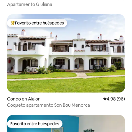
Apartamento Giuliana
Favorito entre huéspedes
Favorito entre huéspedes preferido
Condo en Alaior
Calificación p
4.98 (96)
Coqueto apartamento Son Bou Menorca
Favorito entre huéspedes
Favorito entre huéspedes