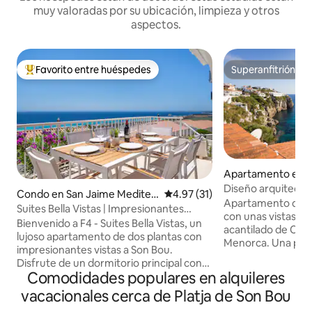
muy valoradas por su ubicación, limpieza y otros
aspectos.
Favorito entre huéspedes
Superanfitrión
Favorito entre huéspedes preferido
Superanfitrión
Apartamento en C
rter
Diseño arquitectón
Condo en San Jaime Mediter
Calificación promedio: 4.97 de 
4.97 (31)
inmejorables
Apartamento de d
ráneo
Suites Bella Vistas | Impresionantes
con unas vistas in
vistas al mar | Aire acondicionado y wifi
Bienvenido a F4 - Suites Bella Vistas, un
acantilado de Cala
lujoso apartamento de dos plantas con
Menorca. Una pro
impresionantes vistas a Son Bou.
verdaderamente ú
Disfrute de un dormitorio principal con
uno de los arquit
Comodidades populares en alquileres
baño y terraza privados, dos dormitorios
Menorca. La propiedad, con acabados
con dos camas individuales y una
vacacionales cerca de Platja de Son Bou
de alta calidad, es
moderna sala de estar con un televisor
versátil. El salón, l