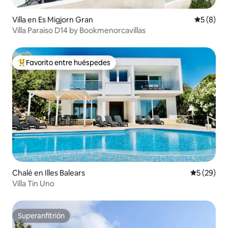
Villa en Es Migjorn Gran
Calificac
5 (8)
Villa Paraiso D14 by Bookmenorcavillas
Favorito entre huéspedes
Favorito entre huéspedes preferido
Chalé en Illes Balears
Calificaci
5 (29)
Villa Tin Uno
Superanfitrión
Superanfitrión