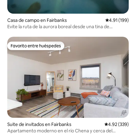
Casa de campo en Fairbanks
Calificación p
4.91 (199)
Evite la ruta de la aurora boreal desde una tina de
hidromasaje
Favorito entre huéspedes
Favorito entre huéspedes
Suite de invitados en Fairbanks
Calificación pr
4.92 (339)
Apartamento moderno en el río Chena y cerca del