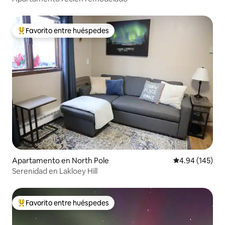
Favorito entre huéspedes
Favorito entre huéspedes preferido
Apartamento en North Pole
Calificación pr
4.94 (145)
Serenidad en Lakloey Hill
Favorito entre huéspedes
Favorito entre huéspedes preferido