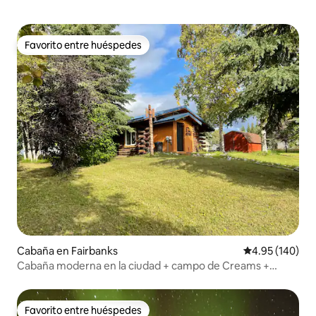
Favorito entre huéspedes
Favorito entre huéspedes
Cabaña en Fairbanks
Calificación pr
4.95 (140)
Cabaña moderna en la ciudad + campo de Creams +
senderos + fogata
Favorito entre huéspedes