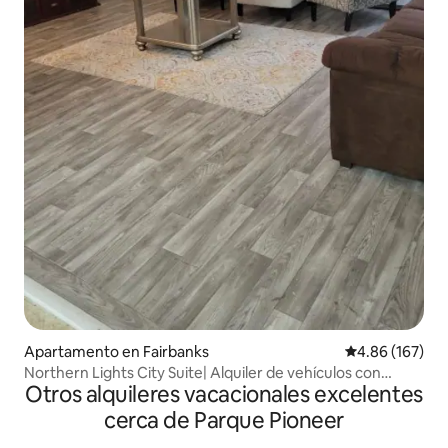
Apartamento en Fairbanks
Calificación pr
4.86 (167)
Northern Lights City Suite| Alquiler de vehículos con
Otros alquileres vacacionales excelentes
tracción en las cuatro ruedas disponible
cerca de Parque Pioneer