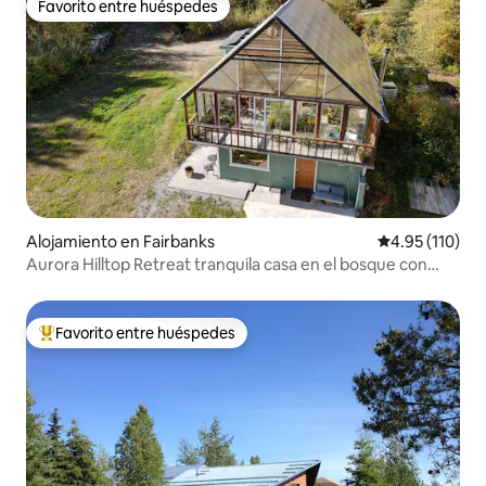
Favorito entre huéspedes
Favorito entre huéspedes
Alojamiento en Fairbanks
Calificación p
4.95 (110)
Aurora Hilltop Retreat tranquila casa en el bosque con
jacuzzi
Favorito entre huéspedes
Favorito entre huéspedes preferido