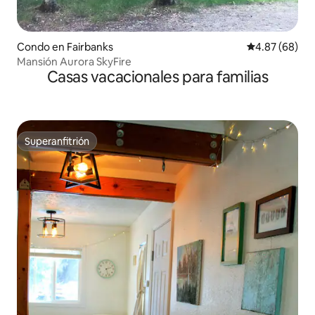
Condo en Fairbanks
Calificación p
4.87 (68)
Mansión Aurora SkyFire
Casas vacacionales para familias
Superanfitrión
Superanfitrión