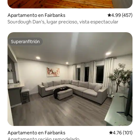
Apartamento en Fairbanks
Calificación pr
4.99 (457)
Sourdough Dan's, lugar precioso, vista espectacular
Superanfitrión
Superanfitrión
Apartamento en Fairbanks
Calificación p
4.76 (101)
Apartamento recién remodelado