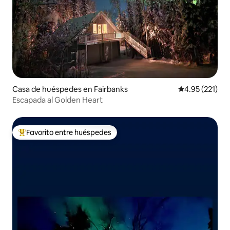
Casa de huéspedes en Fairbanks
Calificación p
4.95 (221)
Escapada al Golden Heart
Favorito entre huéspedes
Favorito entre huéspedes preferido