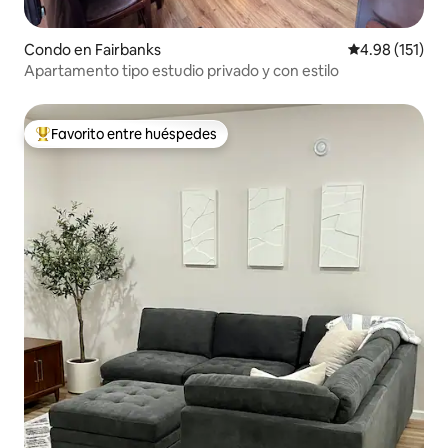
Condo en Fairbanks
Calificación p
4.98 (151)
Apartamento tipo estudio privado y con estilo
Favorito entre huéspedes
Favorito entre huéspedes preferido