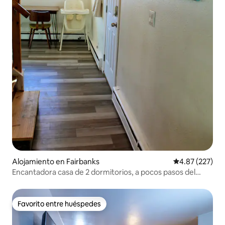
Alojamiento en Fairbanks
Calificación pr
4.87 (227)
Encantadora casa de 2 dormitorios, a pocos pasos del
centro de la ciudad
Favorito entre huéspedes
Favorito entre huéspedes