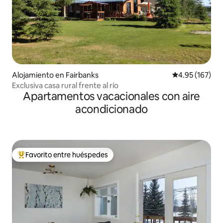
Alojamiento en Fairbanks
Calificación p
4.95 (167)
Exclusiva casa rural frente al río
Apartamentos vacacionales con aire
acondicionado
Favorito entre huéspedes
Favorito entre huéspedes preferido