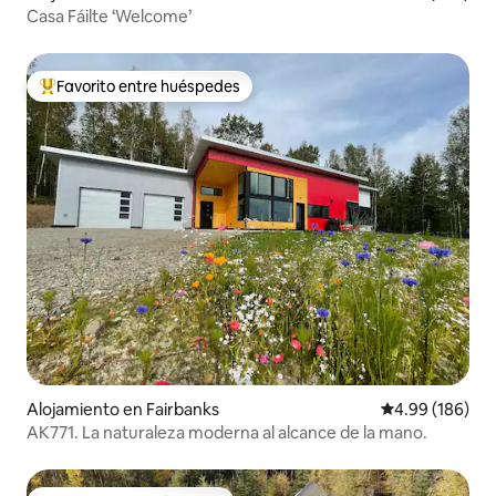
Casa Fáilte ‘Welcome’
Favorito entre huéspedes
Favorito entre huéspedes preferido
Alojamiento en Fairbanks
Calificación pr
4.99 (186)
AK771. La naturaleza moderna al alcance de la mano.