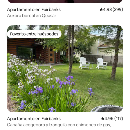
Apartamento en Fairbanks
Calificación pr
4.93 (399)
Aurora boreal en Quasar
Favorito entre huéspedes
Favorito entre huéspedes
Apartamento en Fairbanks
Calificación p
4.96 (117)
Cabaña acogedora y tranquila con chimenea de gas,