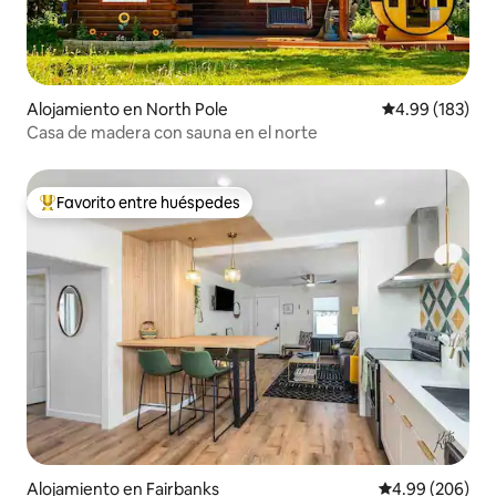
Alojamiento en North Pole
Calificación pr
4.99 (183)
Casa de madera con sauna en el norte
Favorito entre huéspedes
Favorito entre huéspedes preferido
Alojamiento en Fairbanks
Calificación pr
4.99 (206)