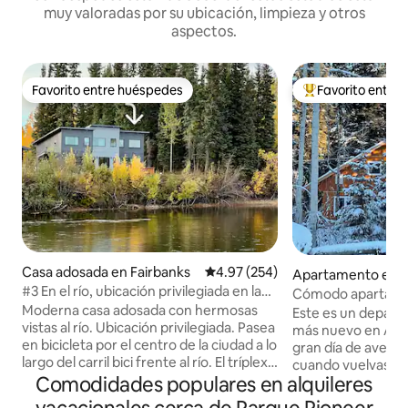
muy valoradas por su ubicación, limpieza y otros
aspectos.
Favorito entre huéspedes
Favorito entre
Favorito entre huéspedes
Favorito entre hu
Casa adosada en Fairbanks
Calificación promedio: 4.97 de 5
4.97 (254)
Apartamento en F
#3 En el río, ubicación privilegiada en la
Cómodo apartame
ciudad, chef privado
Moderna casa adosada con hermosas
bañera de hidrom
Este es un depar
vistas al río. Ubicación privilegiada. Pasea
king
más nuevo en Alaska. Disfruta
en bicicleta por el centro de la ciudad a lo
gran día de aventura
largo del carril bici frente al río. El tríplex
cuando vuelvas, d
viene con 4 bicicletas para compartir. A
Comodidades populares en alquileres
caliente en una ti
poca distancia a pie de Hoo Doo
una ducha de azul