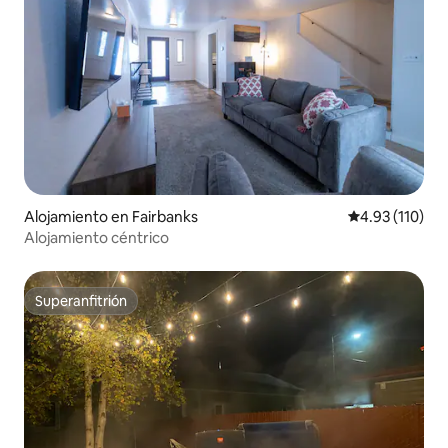
Alojamiento en Fairbanks
Calificación p
4.93 (110)
Alojamiento céntrico
Superanfitrión
Superanfitrión