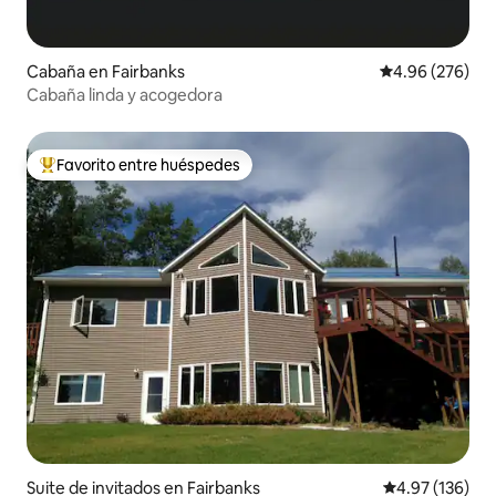
Cabaña en Fairbanks
Calificación pr
4.96 (276)
Cabaña linda y acogedora
Favorito entre huéspedes
Favorito entre huéspedes preferido
Suite de invitados en Fairbanks
Calificación p
4.97 (136)