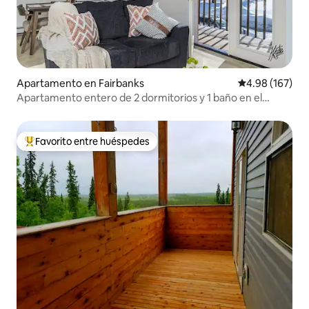
Apartamento en Fairbanks
Calificación pr
4.98 (167)
Apartamento entero de 2 dormitorios y 1 baño en el
centro de Deneege «Moose»
Favorito entre huéspedes
Favorito entre huéspedes preferido