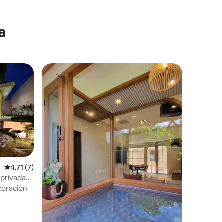
a
Calificación promedio: 4.71 de 5, 7 reseñas
4.71 (7)
a privada
oración