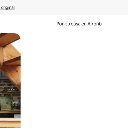
 original
Pon tu casa en Airbnb
o o desliza el dedo.