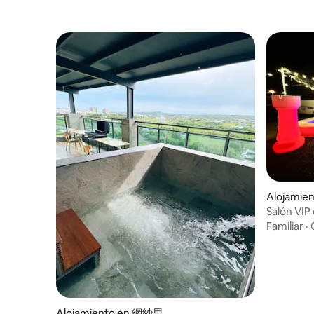
Alojamie
Salón VIP
Familiar
·
Alojamiento en 網紗里