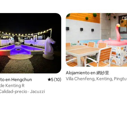
Alojamiento en 網紗里
Villa Chenfeng, Kenting, Pingt
nto en Hengchun
Calificación promedio: 5 de 5, 10 reseñas
5 (10)
alojamiento privado para 6-22 
 de Kenting R
Calidad-precio
·
Jacuzzi