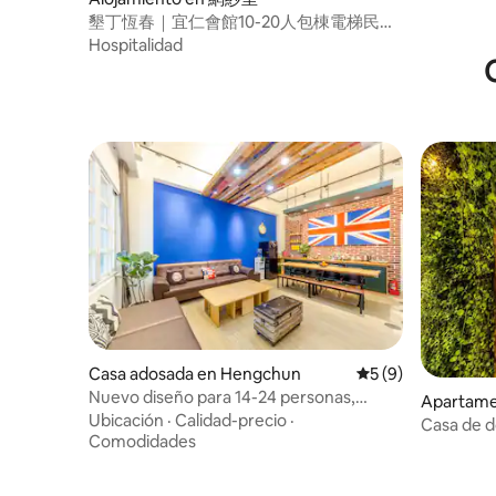
墾丁恆春｜宜仁會館10-20人包棟電梯民宿
｜烤肉爐｜電動麻將｜頂樓景觀戲水池｜
Hospitalidad
室內KTV
Casa adosada en Hengchun
Calificación prome
5 (9)
Nuevo diseño para 14-24 personas,
Apartame
edificio completo | KTV | juegos de azar |
Ubicación
·
Calidad-precio
·
age
Casa de d
barbacoa | juegos acuáticos | mahjong_
Comodidades
privado y 
Happy Rabbit