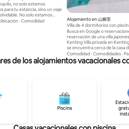
nes exclusivas
nquilo, no solo estamos
 para tu estancia, sino un viaje
nolvidable. No solo estamos
Alojamiento en 山腳里
 para tu estancia, sino un viaje
Ubicación
·
Comodidad
Villa de 4 dormitorios con piscin
nolvidable. Edificio dedicado,
ascensor en Kenting (5 minutos
Busca en Google o reservacione
n espacio que no se comparte
familia de A Jia, la asociación de
reservación de una villa japone
 personas te permite tener un
agricultores, la antigua calle H
Kenting Villa privada en Kentin
daderamente exclusivo para
barbacoa, karaoke, mahjong, pi
se encuentra cerca de la casa d
on tus familiares y amigos. La
el área de la ciudad de Hengch
 del karaoke, los entusiastas del
Comodidad
·
Comodidades
·
Par
s de los alojamientos vacacionales co
Open Fourth Floor Trans Sky El
sfactorios, acumula todas las
Villa, Proporciona cuatro habita
un entorno nuevo y cómodo, c
arrilla espaciosa y cómoda con
amplio espacio de actividades e
elicia fáciles de asar, y disfruta
planta baja, sala de estar, KTV,
nte aromático de reunión. La
mahjong, piscina de juegos, ute
el billar es infinita Ya sea un
cocina de alta gama, equipo de p
 de agua o simplemente
con un espacio relajante para 
en silencio en el agua, la
Estac
e instalaciones de entretenimi
e juegos es una gran opción para
Piscina
casa privada que los adultos y l
gratu
niños, lo que hace que la
adoran, también hay una tienda
ea cada vez más divertida.
inst
caliente, McDonald's alrededor 
sala de estar al aire libre Un
de familia, Hengchun Old Street
 aire libre bien planificado con
Casas vacacionales con piscina