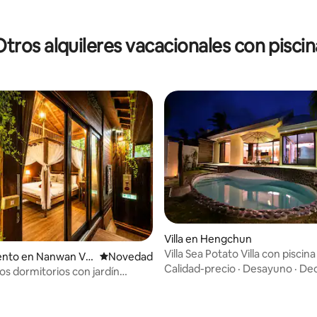
Otros alquileres vacacionales con piscin
dio: 5 de 5, 9 reseñas
Villa en Hengchun
Villa Sea Potato Villa con piscin
nto en Nanwan Vill
Lugar para hospedarse
Novedad
doble (solo para adultos)
Calidad-precio
·
Desayuno
·
Dec
os dormitorios con jardín
piscina