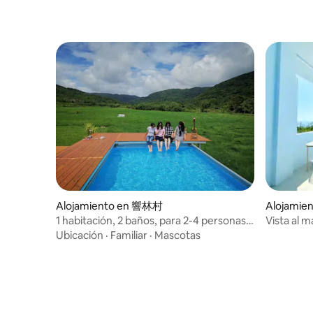
cómodos a
desperdiciarlo aquí.
tú y tus 
beber al a
por la no
cálido y 
familiar, 
pequeña c
ofrece un
personas 
diferente,
innumerab
Alojamiento en 響林村
Alojamien
hip
1 habitación, 2 baños, para 2-4 personas,
Vista al m
uso exclusivo de la casa, piscina, parrilla,
Ubicación
·
Familiar
·
Mascotas
karaoke, praderas y arroyos, sin otros
huéspedes