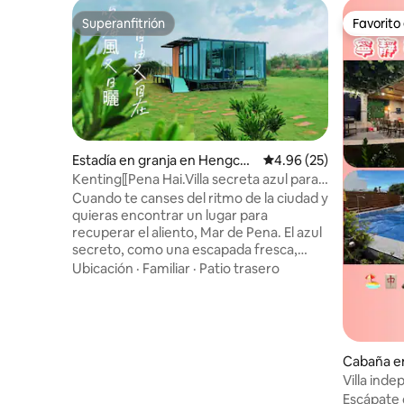
Superanfitrión
Favorito
Superanfitrión
Favorito
Estadía en granja en Hengchu
Calificación promedio:
4.96 (25)
n
Kenting⟦Pena Hai.Villa secreta azul para
dos personas en Kenting | Se admiten
Cuando te canses del ritmo de la ciudad y
mascotas, piscina privada, barbacoa, sol
quieras encontrar un lugar para
tropical - Tarjeta de viaje nacional
recuperar el aliento, Mar de Pena. El azul
secreto, como una escapada fresca,
silencioso esperando a que lo descubras.
Ubicación
·
Familiar
·
Patio trasero
Escondido en la esquina de Kenting, con
interminables brisas marinas y sol suave,
como si cada momento estuviera hecho
a tu medida. "Pei" es la dulzura del mar, el
viento fresco que se aproxima; "Eso" es
Cabaña 
el lugar secreto que nunca has
Villa inde
encontrado, un rincón tranquilo fuera de
Ningjing d
Escápate 
los caminos más transitados; El "mar" es