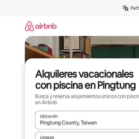
Omite
Part
el
contenido
Alquileres vacacionales
con piscina en Pingtung
Busca y reserva alojamientos únicos con pisci
en Airbnb
Ubicación
Cuando los resultados estén disponibles, navega co
Llegada