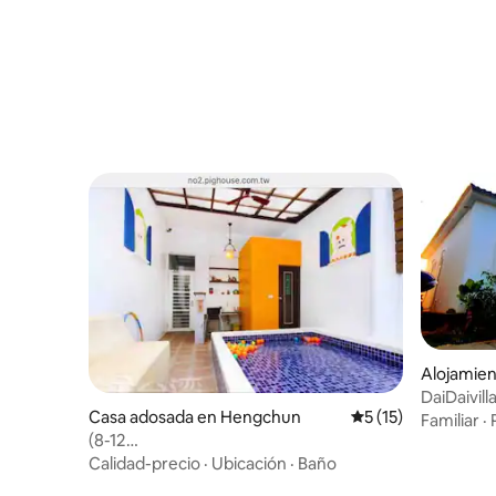
Alojamie
DaiDaivill
Casa adosada en Hengchun
Calificación promed
5 (15)
Familiar
·
(8-12
personas)/switch/Slide/Mahjong/Película/Estilo
Calidad-precio
·
Ubicación
·
Baño
minimalista/Certificación de la casa de