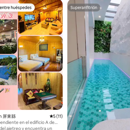
 entre huéspedes
Superanfitrión
 entre huéspedes
Superanfitrión
 4.96 de 5, 25 reseñas
en 屏東縣
Calificación promedio: 5 de 5, 11 reseñas
5 (11)
pendiente en el edificio A de
e la casa con espacio e
del ajetreo y encuentra un