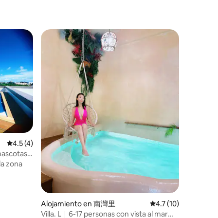
rar un
ente para
ito, un
ting, cuyo
onveniente
Calificación promedio: 4.5 de 5, 4 reseñas
4.5 (4)
mascotas,
edes
la zona
iscina)
Alojamiento en 南灣里
Calificación promedi
4.7 (10)
Villa. L｜6-17 personas con vista al mar｜