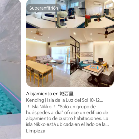
Alojamie
Superanfitrión
Favorit
Superanfitrión
Favorit
nship
Wild Eas
Una villa
atmosfér
jacuzzi, 
de sonido
grandes á
Familiar
·
habitaci
todas las
es para f
tiempo de
naturale
de lo hab
impresion
un máxim
Alojamiento en 城西里
cualquier
Kending | Isla de la Luz del Sol 10-12
Dirígete a
personas B&B privado
！ Isla Nikko ！ "Solo un grupo de
algunos d
huéspedes al día" ofrece un edificio de
Taiwán e
alojamiento de cuatro habitaciones. La
isla Nikko está ubicada en el lado de la
antigua ciudad de Hengchun, junto a
Limpieza
Hengchun Old Street, en el centro de