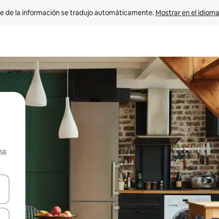
e de la información se tradujo automáticamente. 
Mostrar en el idioma
na
n las teclas de flecha hacia arriba y hacia abajo o explora con el tact