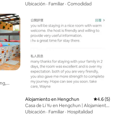
Desayuno｜Piscina｜Barbacoa｜
Ubicación
·
Familiar
·
Comodidad
Mahjong｜KTV｜Mascotas｜3 minutos
de la playa｜Hengchun Kenting South
Bay
ung,
personas
Alojamiento en Hengchun
Calificación promed
4.6 (5)
Casa de Li Yu en Hengchun | Alojamiento
privado (Lee Home Hengchun)
Ubicación
·
Familiar
·
Hospitalidad