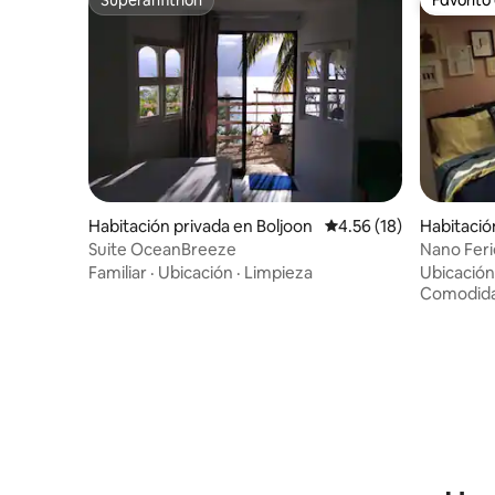
Superanfitrión
Favorito
Habitación privada en Boljoon
Calificación promedio:
4.56 (18)
Habitació
Suite OceanBreeze
Nano Ferie
Familiar
·
Ubicación
·
Limpieza
Ubicación
Comodid