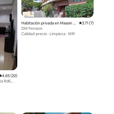
Habitación privada en Maasin Ci
Calificación promedi
3.71 (7)
ty
DW Pension
Calidad-precio
·
Limpieza
·
Wifi
Calificación promedio: 4.65 de 5, 20 reseñas
4.65 (20)
ta Rd6