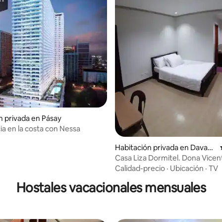
n privada en Pásay
ia en la costa con Nessa
Habitación privada en Davao
City
Casa Liza Dormitel. Dona Vicen
Bajada D.C
Calidad-precio
·
Ubicación
·
TV
Hostales vacacionales mensuales