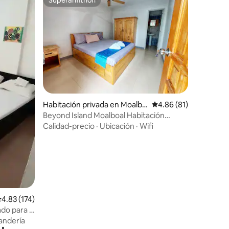
Superanfitrión
Habitación privada en Moalbo
Calificación promedio:
4.86 (81)
al
Beyond Island Moalboal Habitación
económica - Aire acondicionado, wifi
Calidad-precio
·
Ubicación
·
Wifi
gratuito
alificación promedio: 4.83 de 5, 174 reseñas
4.83 (174)
ado para 2
ondo
andería