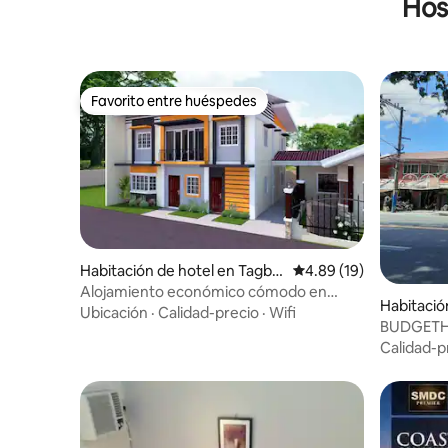
Hos
Favorito entre huéspedes
Favorito entre huéspedes
Habitación de hotel en Tagbil
Calificación promedio:
4.89 (19)
aran
Alojamiento económico cómodo en
Habitació
Tagbilaran - Habitación 1
Ubicación
·
Calidad-precio
·
Wifi
BUDGETHos
en Antipol
Calidad-p