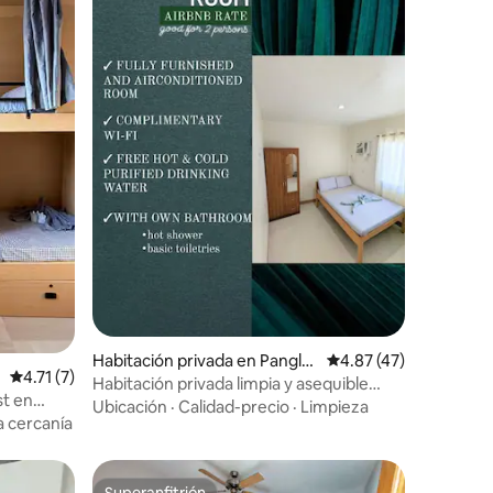
Habitación privada en Pangla
Calificación promedio:
4.87 (47)
Calificación promedio: 4.71 de 5, 7 reseñas
4.71 (7)
o
Habitación privada limpia y asequible
st en
Charlina Panglao
Ubicación
·
Calidad-precio
·
Limpieza
a cercanía
Superanfitrión