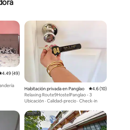
dora
Calificación promedio: 4.49 de 5, 49 reseñas
4.49 (49)
andería
Habitación privada en Panglao
Calificación promedi
4.6 (10)
Relaxing Route9HostelPanglao - 3
Ubicación
·
Calidad-precio
·
Check-in