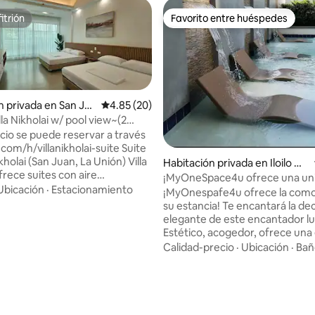
itrión
Favorito entre huéspedes
itrión
Favorito entre huéspedes
n privada en San Ju
Calificación promedio: 4.85 de 5, 20 reseñas
4.85 (20)
illa Nikholai w/ pool view~(2
d)
cio se puede reservar a través
om/h/villanikholai-suite Suite
kholai (San Juan, La Unión) Villa
Habitación privada en Iloilo Cit
frece suites con aire
y
¡MyOneSpace4u ofrece una un
ado y vistas a la piscina, TV
Ubicación
·
Estacionamiento
condominio acogedora y estéti
¡MyOnespafe4u ofrece la com
 (lista para Netflix),
su estancia! Te encantará la de
a, baño privado, acceso wifi,
elegante de este encantador lu
a piscina y espacio de
Estético, acogedor, ofrece una
miento gratuito dentro de la
de lujo para tus vacaciones o e
Calidad-precio
·
Ubicación
·
Bañ
de la
con tu familia y amigos. Nuestra
sa Bakehouse. A 1,5 km de la
propiedad de condominio ofrece
 4.86 de 5, 90 reseñas
 cercana (≥ 5 minutos en
dormitorios cocina/comedor/baño 1
 3 km de la playa de Urbiztondo,
salón principal - con sofá cama
lotsam y jetsam (≥ 6-7 minutos
Ofrecemos acceso GRATUITO a: Wi