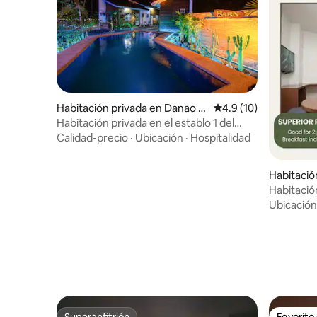
Habitación privada en Danao P
Calificación promedio
4.9 (10)
anglao (Bohol)
Habitación privada en el establo 1 del
albergue
Calidad-precio
·
Ubicación
·
Hospitalidad
Habitació
Quezón
Habitació
UP/Katip
Ubicación
Superanfitrión
Favorito