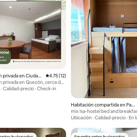
: 4.9 de 5, 10 reseñas
n privada en Ciudad
Calificación promedio: 4.75 de 5, 12 reseñas
4.75 (12)
n privada en Quezón, cerca de
unan
·
Calidad-precio
·
Check-in
Habitación compartida en Pang
lao
mix Isa-hostel bed and breakfa
panglao
Ubicación
·
Calidad-precio
·
En l
 entre huéspedes
Favorito entre huéspedes