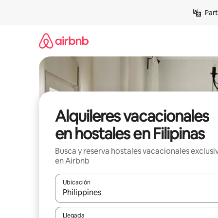
Omite
Part
el
contenido
Alquileres vacacionales
en hostales en Filipinas
Busca y reserva hostales vacacionales exclusi
en Airbnb
Ubicación
Cuando los resultados estén disponibles, navega co
Llegada