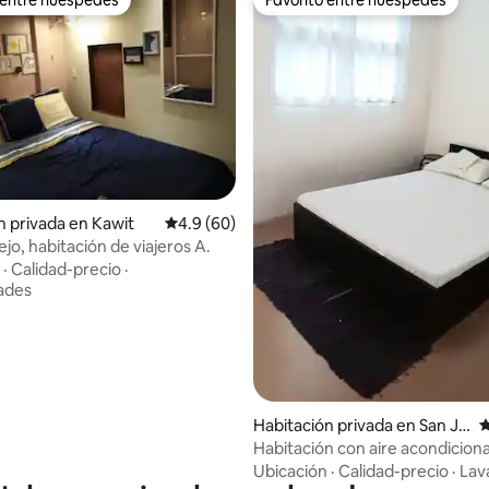
 entre huéspedes
Favorito entre huéspedes
 4.56 de 5, 18 reseñas
n privada en Kawit
Calificación promedio: 4.9 de 5, 60 reseñas
4.9 (60)
jo, habitación de viajeros A.
·
Calidad-precio
·
ades
Habitación privada en San Ju
C
an
Habitación con aire acondicion
personas en la playa de Urbizt
Ubicación
·
Calidad-precio
·
Lav