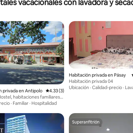
tales vacacionales con lavadora y seca
Habitación privada en Pásay
 4.89 de 5, 19 reseñas
Habitación privada 04
Ubicación
·
Calidad-precio
·
Lav
n privada en Antipolo
Calificación promedio: 4.33 de 5, 3 reseñas
4.33 (3)
tel, habitaciones familiares
o, wifi, aire acondicionado
recio
·
Familiar
·
Hospitalidad
Superanfitrión
Superanfitrión