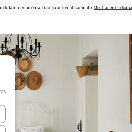
e de la información se tradujo automáticamente. 
Mostrar en el idioma
vos
n las teclas de flecha hacia arriba y hacia abajo o explora con el tact