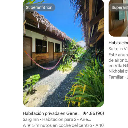
Superanfitrión
Superanf
Superanfitrión
Superanf
Habitació
an
Suite in V
Queen be
Este anun
de airbnb.c
en Villa Ni
Nikholai o
acondicion
Familiar
·
inteligente
mininever
acceso a l
estaciona
propiedad. A 5 minutos a pie 
famosa Ma
Habitación privada en Gener
Calificación promedio:
4.86 (90)
playa más
al Luna
Salig Inn • Habitación para 2 - Aire
coche). A
acondicionado, Starlink, Generador²
A ★ 5 minutos en coche del centro • A 10
kabsat, f