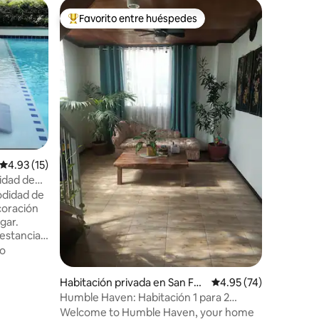
Habitaci
Favorito entre huéspedes
Favorit
Favorito entre huéspedes preferido
Favorit
anila
Habitaci
12 camas 
Alójate 
de 12 ca
hostal se
Manila. C
privacida
Calidad-
corriente
acondici
tiene air
compartid
limpieza 
que viaja
Calificación promedio: 4.93 de 5, 15 reseñas
4.93 (15)
comodida
idad de
calidad-p
ca!
odidad de
¡Reserva
coración
gar.
 estancia
stancia
o
: 2
Habitación privada en San Fer
Calificación promedio:
4.95 (74)
nando
Humble Haven: Habitación 1 para 2
personas cerca de San Juan
Welcome to Humble Haven, your home
fi