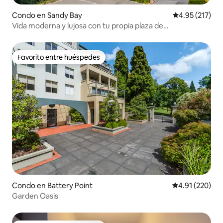
Condo en Sandy Bay
Calificación p
4.95 (217)
Vida moderna y lujosa con tu propia plaza de
aparcamiento.
Favorito entre huéspedes
Favorito entre huéspedes
Condo en Battery Point
Calificación p
4.91 (220)
Garden Oasis