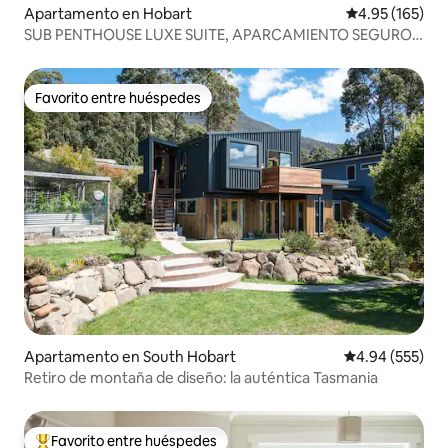
Apartamento en Hobart
Calificación p
4.95 (165)
SUB PENTHOUSE LUXE SUITE, APARCAMIENTO SEGURO
GRATUITO
Favorito entre huéspedes
Favorito entre huéspedes
Apartamento en South Hobart
Calificación pr
4.94 (555)
Retiro de montaña de diseño: la auténtica Tasmania
Favorito entre huéspedes