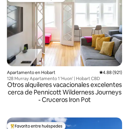
Favorito entre huéspedes preferido
Apartamento en Hobart
Calificación pr
4.88 (921)
128 Murray Apartamento 1 'Huon' | Hobart CBD
Otros alquileres vacacionales excelentes
cerca de Pennicott Wilderness Journeys
- Cruceros Iron Pot
Favorito entre huéspedes
Favorito entre huéspedes preferido