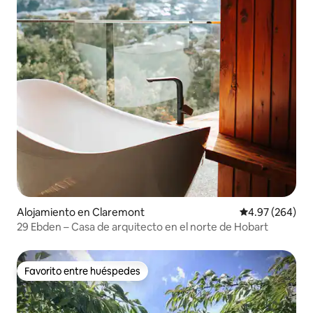
Alojamiento en Claremont
Calificación pr
4.97 (264)
29 Ebden – Casa de arquitecto en el norte de Hobart
Favorito entre huéspedes
Favorito entre huéspedes