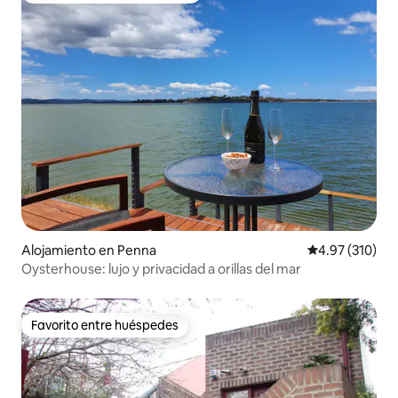
Alojamiento en Penna
Calificación p
4.97 (310)
Oysterhouse: lujo y privacidad a orillas del mar
Favorito entre huéspedes
Favorito entre huéspedes