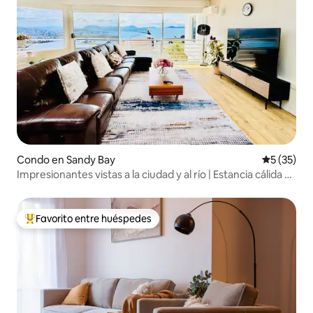
Condo en Sandy Bay
Calificaci
5 (35)
Impresionantes vistas a la ciudad y al río | Estancia cálida y
acogedora
Favorito entre huéspedes
Favorito entre huéspedes preferido