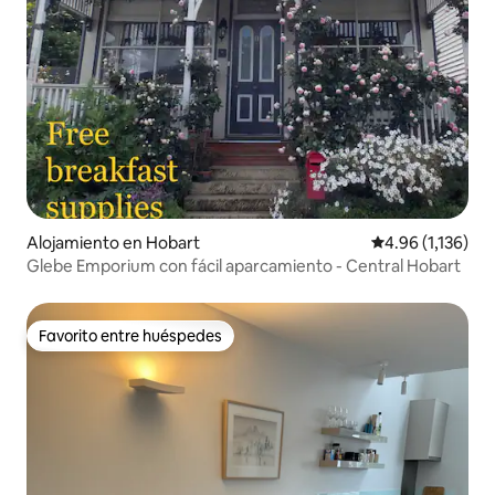
Alojamiento en Hobart
Calificación pro
4.96 (1,136)
Glebe Emporium con fácil aparcamiento - Central Hobart
Favorito entre huéspedes
Favorito entre huéspedes