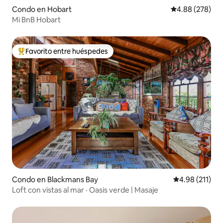
Condo en Hobart
Calificación pr
4.88 (278)
Mi BnB Hobart
Favorito entre huéspedes
Favorito entre huéspedes preferido
Condo en Blackmans Bay
Calificación p
4.98 (211)
Loft con vistas al mar · Oasis verde | Masaje