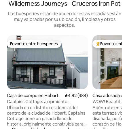
Wilderness Journeys - Cruceros Iron Pot
Los huéspedes están de acuerdo: estas estadías están
muy valoradas por su ubicación, limpieza y otros
aspectos.
Favorito entre huéspedes
Favorito entre
Favorito entre huéspedes
Favorito entre hu
Casa de campo en Hobart
Calificación promedio: 4.92 de 5
4.92 (484)
Casa adosada en 
Captains Cottage: alojamiento
WOW! Beautiful te
emblemático en Hobart
parking.
Ubicada en el distrito residencial del
Adéntrate en la e
centro de la ciudad de Hobart, Captains
esta terraza vict
Cottage tiene un pasado lleno de
diseñada, perfect
historia, originalmente construida para
corazón de Hobart