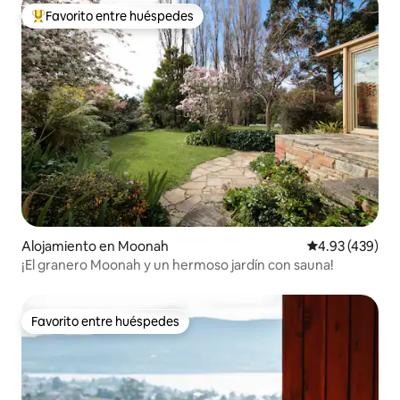
Favorito entre huéspedes
Favorito entre huéspedes preferido
Alojamiento en Moonah
Calificación pr
4.93 (439)
¡El granero Moonah y un hermoso jardín con sauna!
Favorito entre huéspedes
Favorito entre huéspedes