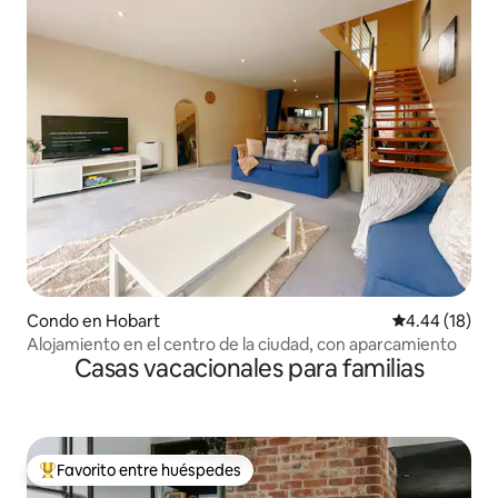
Condo en Hobart
Calificación 
4.44 (18)
Alojamiento en el centro de la ciudad, con aparcamiento
Casas vacacionales para familias
Favorito entre huéspedes
Favorito entre huéspedes preferido