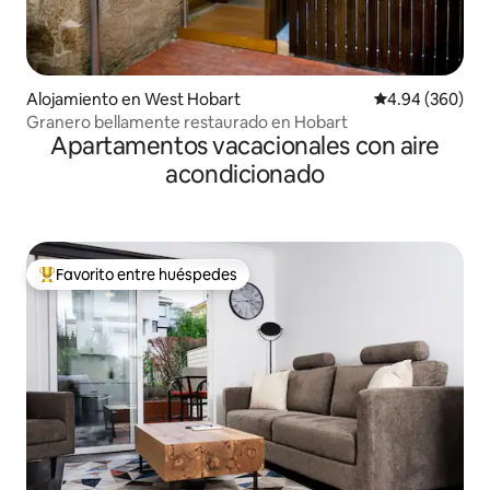
Alojamiento en West Hobart
Calificación pr
4.94 (360)
Granero bellamente restaurado en Hobart
Apartamentos vacacionales con aire
acondicionado
Favorito entre huéspedes
Favorito entre huéspedes preferido