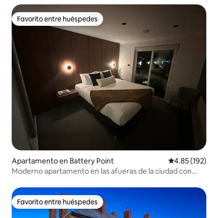
Favorito entre huéspedes
Favorito entre huéspedes
Apartamento en Battery Point
Calificación p
4.85 (192)
Moderno apartamento en las afueras de la ciudad con
aparcamiento.
Favorito entre huéspedes
Favorito entre huéspedes