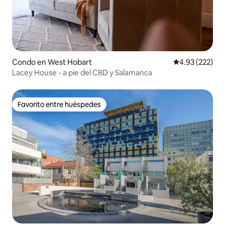
Condo en West Hobart
Calificación pr
4.93 (222)
Lacey House - a pie del CBD y Salamanca
Favorito entre huéspedes
Favorito entre huéspedes