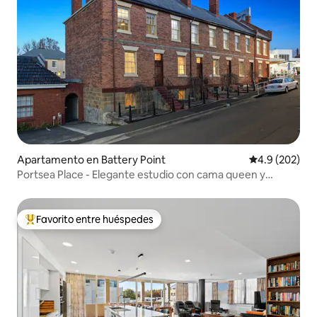
Apartamento en Battery Point
Calificación p
4.9 (202)
Portsea Place - Elegante estudio con cama queen y
aparcamiento
Favorito entre huéspedes
Favorito entre huéspedes preferido