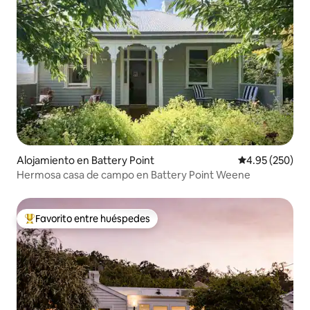
Alojamiento en Battery Point
Calificación pr
4.95 (250)
Hermosa casa de campo en Battery Point Weene
Favorito entre huéspedes
Favorito entre huéspedes preferido