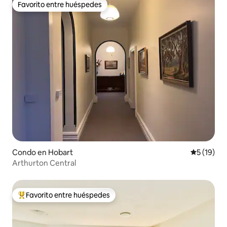
Favorito entre huéspedes
Favorito entre huéspedes
Condo en Hobart
Calificaci
5 (19)
Arthurton Central
Favorito entre huéspedes
Favorito entre huéspedes preferido