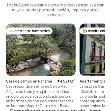
Los huéspedes están de acuerdo: estas estadías están
muy valoradas por su ubicación, limpieza y otros
aspectos.
Favorito entre huéspedes
Favorito entre
Favorito entre huéspedes
Favorito entre hu
Casa de campo en Panamá
Calificación promedio: 4.92 de 5
4.92 (121)
Apartamento en 
ty
Casa redonda en el río en Cerro Azul
La vista de Casco:
el mejor balcón
Aléjate de todo y relájate en un idílico
¡Disfruta de tu ca
refugio tropical rústico situado junto a
vino por la noche e
un hermoso río con pequeñas cascadas
contemplando una
en las montañas de Cerro Azul. Esta
panorámica del hor
espaciosa casa de 2 pisos y un dormitorio
Disfruta de lo mej