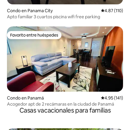
Condo en Panama City
Calificación p
4.87 (110)
Apto familiar 3 cuartos piscina wifi free parking
Favorito entre huéspedes
Favorito entre huéspedes
Condo en Panamá
Calificación p
4.95 (141)
Acogedor apt de 2 recámaras en la ciudad de Panamá
Casas vacacionales para familias