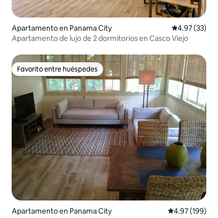
Apartamento en Panama City
Calificación 
4.97 (33)
Apartamento de lujo de 2 dormitorios en Casco Viejo
Favorito entre huéspedes
Favorito entre huéspedes
Apartamento en Panama City
Calificación pr
4.97 (199)