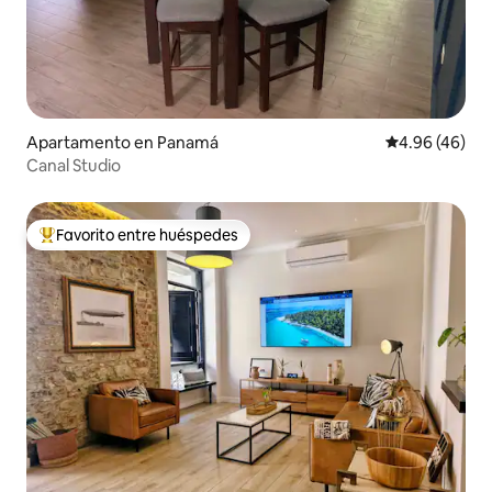
Apartamento en Panamá
Calificación p
4.96 (46)
Canal Studio
Favorito entre huéspedes
Favorito entre huéspedes preferido