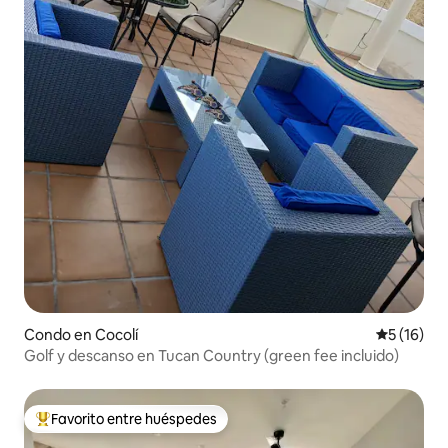
Condo en Cocolí
Calificaci
5 (16)
Golf y descanso en Tucan Country (green fee incluido)
Favorito entre huéspedes
Favorito entre huéspedes preferido