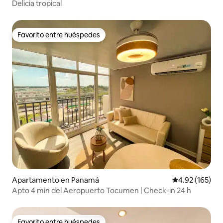
Delicia tropical
Favorito entre huéspedes
Favorito entre huéspedes
Apartamento en Panamá
Calificación p
4.92 (165)
Apto 4 min del Aeropuerto Tocumen | Check-in 24 h
Favorito entre huéspedes