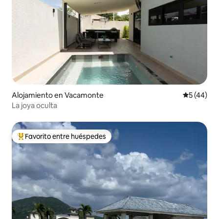
Alojamiento en Vacamonte
Calificaci
5 (44)
La joya oculta
Favorito entre huéspedes
Favorito entre huéspedes preferido