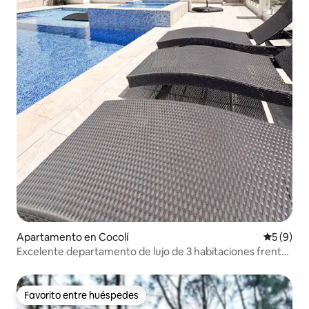
Apartamento en Cocolí
Calificac
5 (9)
Excelente departamento de lujo de 3 habitaciones frente
al canal | Vista a la ciudad y al campo de golf 401
Favorito entre huéspedes
Favorito entre huéspedes