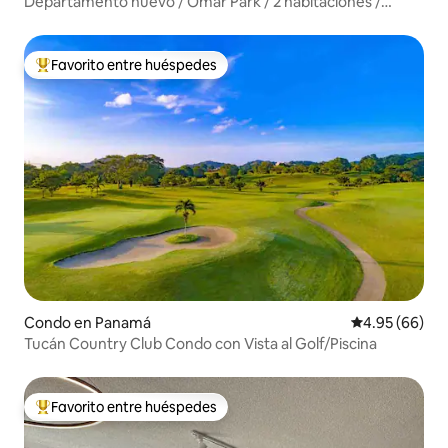
Departamento nuevo / Omar Park / 2 habitaciones /
2 baños / Vista increíble / Gimnasio / Piscina
Favorito entre huéspedes
Favorito entre huéspedes preferido
Condo en Panamá
Calificación p
4.95 (66)
Tucán Country Club Condo con Vista al Golf/Piscina
Favorito entre huéspedes
Favorito entre huéspedes preferido