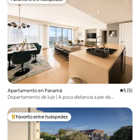
Favorito entre huéspedes
Apartamento en Panamá
Calificac
5 (5)
Departamento de lujo | A poca distancia a pie de
restaurantes y tiendas
Favorito entre huéspedes
Favorito entre huéspedes preferido