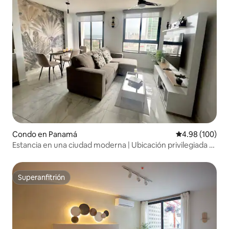
Condo en Panamá
Calificación pr
4.98 (100)
Estancia en una ciudad moderna | Ubicación privilegiada y
segura | Piscina y gimnasio
Superanfitrión
Superanfitrión