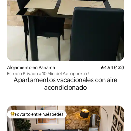
Alojamiento en Panamá
Calificación pr
4.94 (432)
Estudio Privado a 10 Min del Aeropuerto !
Apartamentos vacacionales con aire
acondicionado
Favorito entre huéspedes
Favorito entre huéspedes preferido