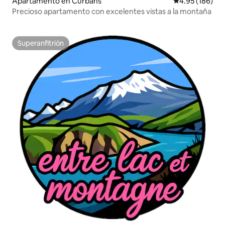
Apartamento en Curbans
Calificación pr
4.95 (186)
Precioso apartamento con excelentes vistas a la montaña
Superanfitrión
Superanfitrión