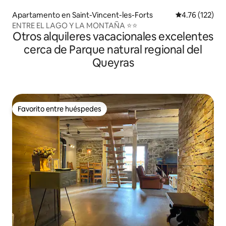
Apartamento en Saint-Vincent-les-Forts
Calificación p
4.76 (122)
ENTRE EL LAGO Y LA MONTAÑA ⭐⭐
Otros alquileres vacacionales excelentes
cerca de Parque natural regional del
Queyras
Favorito entre huéspedes
Favorito entre huéspedes