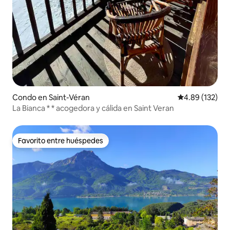
Condo en Saint-Véran
Calificación p
4.89 (132)
La Bianca * * acogedora y cálida en Saint Veran
Favorito entre huéspedes
Favorito entre huéspedes