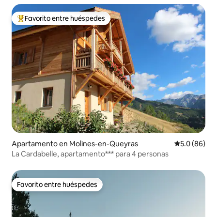
Favorito entre huéspedes
Favorito entre huéspedes preferido
Apartamento en Molines-en-Queyras
Calificación
5.0 (86)
La Cardabelle, apartamento*** para 4 personas
Favorito entre huéspedes
Favorito entre huéspedes