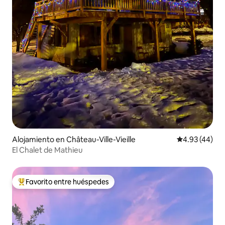
Alojamiento en Château-Ville-Vieille
Calificación 
4.93 (44)
El Chalet de Mathieu
Favorito entre huéspedes
Favorito entre huéspedes preferido