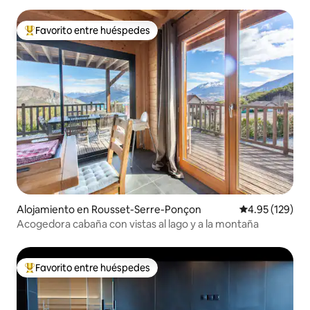
Favorito entre huéspedes
Favorito entre huéspedes preferido
Alojamiento en Rousset-Serre-Ponçon
Calificación p
4.95 (129)
Acogedora cabaña con vistas al lago y a la montaña
Favorito entre huéspedes
Favorito entre huéspedes preferido