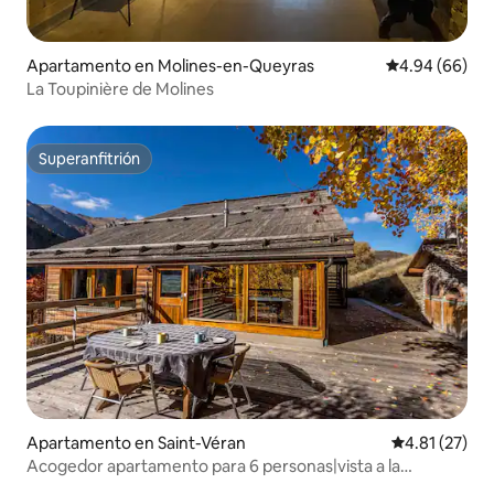
Apartamento en Molines-en-Queyras
Calificación p
4.94 (66)
La Toupinière de Molines
Superanfitrión
Superanfitrión
Apartamento en Saint-Véran
Calificación 
4.81 (27)
Acogedor apartamento para 6 personas|vista a la
montaña|tranquilo.