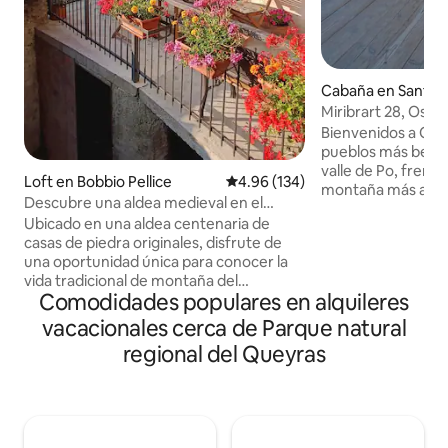
Cabaña en Sant'A
Miribrart 28, Osta
Bienvenidos a Osta
pueblos más bellos 
valle de Po, frente
Loft en Bobbio Pellice
Calificación promedio: 4.96 de 5
4.96 (134)
montaña más alta 
Descubre una aldea medieval en el
Cottianos. La cab
Piamonte
Ubicado en una aldea centenaria de
1400 metros en la 
casas de piedra originales, disfrute de
Sant'Antonio di Ost
una oportunidad única para conocer la
circuitos turístic
vida tradicional de montaña del
tiene una hermosa
Comodidades populares en alquileres
Piamonte. Esta es una auténtica aldea en
suroeste, y desde 
funcionamiento, donde el pasado sigue
puede disfrutar de
vacacionales cerca de Parque natural
muy vivo. Fresco y refrescante en
espectacular del 
regional del Queyras
verano, acogedor y cálido en invierno. —
circundantes. En l
Salga por la puerta principal y adéntrese
si lo deseáis, podré
en senderos alpinos históricos que se
de la chimenea de 
internan en el Val Pellice. Ubicado a solo
60 minutos de Turín, está lo