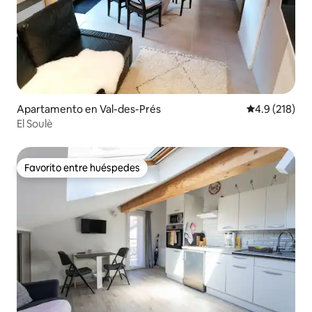
Apartamento en Val-des-Prés
Calificación 
4.9 (218)
El Soulè
Favorito entre huéspedes
Favorito entre huéspedes