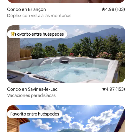
Condo en Briançon
Calificación pr
4.98 (103)
Dúplex con vista a las montañas
Favorito entre huéspedes
Favorito entre huéspedes preferido
Condo en Savines-le-Lac
Calificación p
4.97 (153)
Vacaciones paradisíacas
Favorito entre huéspedes
Favorito entre huéspedes