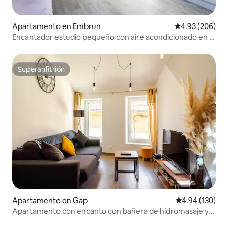
Apartamento en Embrun
Calificación pr
4.93 (206)
Encantador estudio pequeño con aire acondicionado en el
centro de la ciudad
Superanfitrión
Superanfitrión
Apartamento en Gap
Calificación pr
4.94 (130)
Apartamento con encanto con bañera de hidromasaje y
sauna