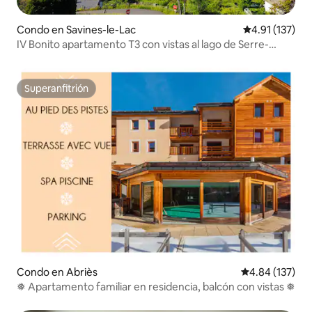
Condo en Savines-le-Lac
Calificación p
4.91 (137)
IV Bonito apartamento T3 con vistas al lago de Serre-
Ponçon
Superanfitrión
Superanfitrión
Condo en Abriès
Calificación p
4.84 (137)
❅ Apartamento familiar en residencia, balcón con vistas ❅