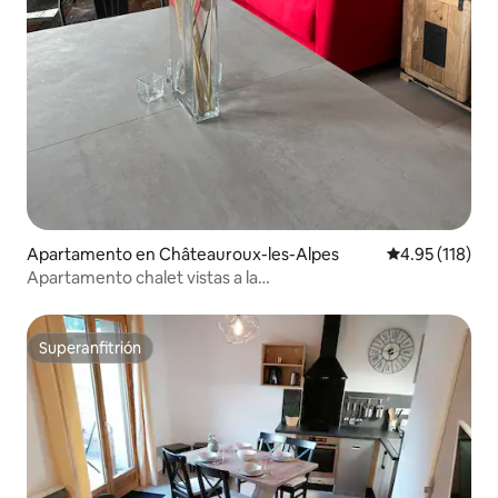
Apartamento en Châteauroux-les-Alpes
Calificación p
4.95 (118)
Apartamento chalet vistas a la
montaña(senderismo,lago,esquí
Superanfitrión
Superanfitrión