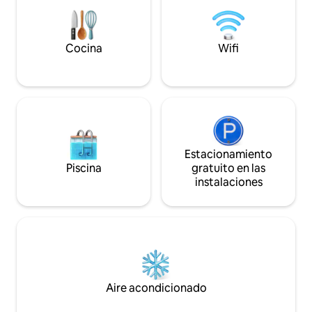
suficientemente cerca como para hacer
una excursión de un día al Museo
Egipcio, pero lo suficientemente lejos
como para observar las estrellas en la
Cocina
Wifi
oscuridad total de los Alpes.
Estacionamiento
Piscina
gratuito en las
instalaciones
Aire acondicionado