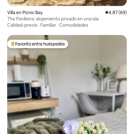
Villa en Picnic Bay
Calificación p
4.87 (69)
The Pavilions: alojamiento privado en una isla
Calidad-precio
·
Familiar
·
Comodidades
Favorito entre huéspedes
Favorito entre huéspedes preferido