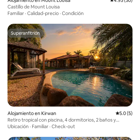
Alojamiento en Mount Louisa
Calificación p
4.93 (30)
Castillo de Mount Louisa
Familiar
·
Calidad-precio
·
Condición
Superanfitrión
Superanfitrión
Alojamiento en Kirwan
Calificació
5.0 (5)
Retiro tropical con piscina, 4 dormitorios, 2 baños y
estacionamiento
Ubicación
·
Familiar
·
Check-out