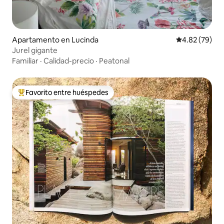
Apartamento en Lucinda
Calificación p
4.82 (79)
Jurel gigante
Familiar
·
Calidad-precio
·
Peatonal
Favorito entre huéspedes
Favorito entre huéspedes preferido