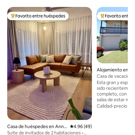
Favorito entre huéspedes
Favorito entre
Favorito entre huéspedes preferido
Favorito entre hu
Alojamiento en Fo
h
Casa de vacacione
Forrest Beach
Esta gran y espaci
sido recientemen
completo, con todo
salas de estar más
una casa normal. Esto proporciona
Calidad-precio
·
Ub
mucho espacio par
una familia numero
totalmente equipa
Casa de huéspedes en Anna
Calificación promedio: 4.96 de 
4.96 (49)
estancia sea cómod
ndale
Suite de invitados de 2 habitaciones •
que todo lo que n