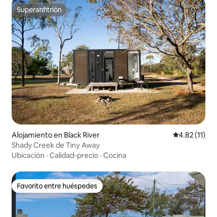
Superanfitrión
Superanfitrión
Alojamiento en Black River
Calificación 
4.82 (11)
Shady Creek de Tiny Away
Ubicación
·
Calidad-precio
·
Cocina
Favorito entre huéspedes
Favorito entre huéspedes