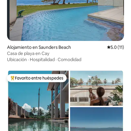
Alojamiento en Saunders Beach
Calificación
5.0 (11)
Casa de playa en Cay
Ubicación
·
Hospitalidad
·
Comodidad
Favorito entre huéspedes
Favorito entre huéspedes preferido