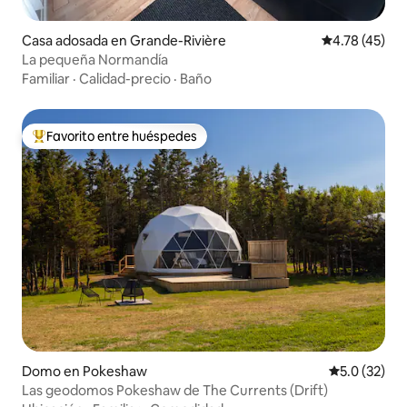
Casa adosada en Grande-Rivière
Calificación 
4.78 (45)
La pequeña Normandía
Familiar
·
Calidad-precio
·
Baño
Favorito entre huéspedes
Favorito entre huéspedes preferido
Domo en Pokeshaw
Calificación
5.0 (32)
Las geodomos Pokeshaw de The Currents (Drift)