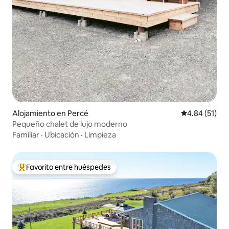
Alojamiento en Percé
Calificación 
4.84 (51)
Pequeño chalet de lujo moderno
Familiar
·
Ubicación
·
Limpieza
Favorito entre huéspedes
Favorito entre huéspedes preferido