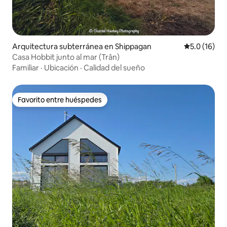
Arquitectura subterránea en Shippagan
Calificación
5.0 (16)
Casa Hobbit junto al mar (Trân)
Familiar
·
Ubicación
·
Calidad del sueño
Favorito entre huéspedes
Favorito entre huéspedes