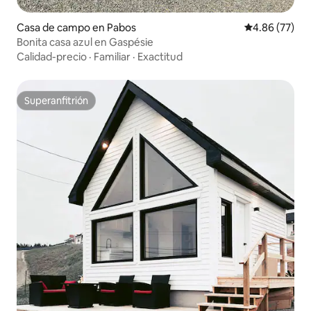
Casa de campo en Pabos
Calificación p
4.86 (77)
Bonita casa azul en Gaspésie
Calidad-precio
·
Familiar
·
Exactitud
Superanfitrión
Superanfitrión