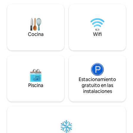
excursiones por el mar y atardeceres
en la Península A
sobre el Golfo, cada día trae su cuota de
atractivos con su
descubrimientos. Un lugar ideal para
restaurantes y luga
relajarse y explorar uno de los lugares
Oportunidades par
más bellos de Quebec
deportes acuático
Cocina
Wifi
Estacionamiento
Piscina
gratuito en las
instalaciones