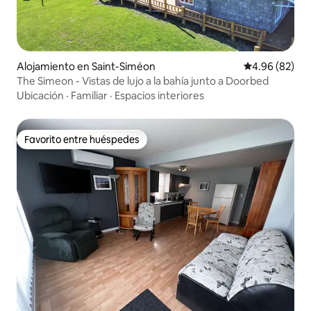
Alojamiento en Saint-Siméon
Calificación p
4.96 (82)
The Simeon - Vistas de lujo a la bahía junto a Doorbed
Ubicación
·
Familiar
·
Espacios interiores
Favorito entre huéspedes
Favorito entre huéspedes