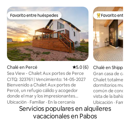
Favorito entre huéspedes
Favorito entre
Favorito entre huéspedes
Favorito entre hu
Chalé en Percé
Calificación promedio: 5.0 de
5.0 (6)
Chalé en Shippag
Sea View - Chalet Aux portes de Perce
Gran casa de cam
la playa
CITQ: 323761 | Vencimiento: 14-05-2027
Chalet totalmente
Bienvenido a Chalet Aux portes de
dormitorios muy g
Percé, un refugio cálido y acogedor
común de concepto
donde el mar y los impresionantes
vista de la bahía 
paisajes de la península de Gaspé son los
playa cercana con 
Ubicación
·
Familiar
·
En la cercanía
Ubicación
·
Familia
protagonistas. Ubicado a pocos minutos
Servicios populares en alquileres
pescar lubina dir
de las emblemáticas atracciones de
propiedad durante 
vacacionales en Pabos
Percé, este chalet te invita a relajarte y
Disponible por telé
disfrutar plenamente de la belleza de la
cerca. Chiasson-O
costa. Entre paseos por la playa,
Lighthouse y el M