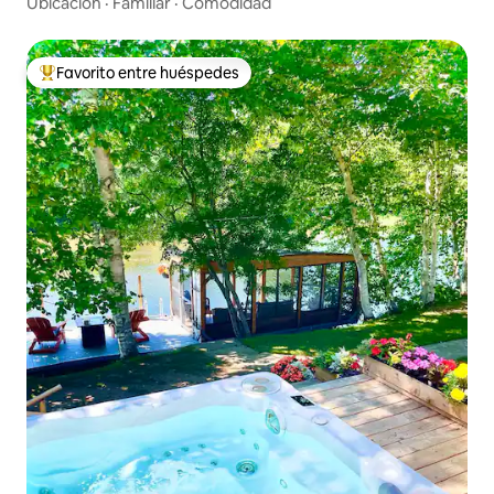
Ubicación
·
Familiar
·
Comodidad
Favorito entre huéspedes
Favorito entre huéspedes preferido