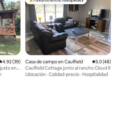
Favorito entre huéspedes preferido
Calificación promedio: 4.92 de 5, 39 reseñas
4.92 (39)
Casa de campo en Caulfield
Calificación promedi
5.0 (48)
justo en
Caulfield Cottage junto al rancho Cloud 9
n
Ubicación
·
Calidad-precio
·
Hospitalidad