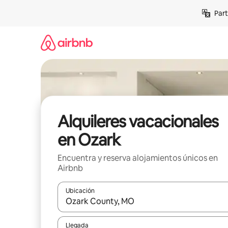
Omite
Part
el
contenido
Alquileres vacacionales
en Ozark
Encuentra y reserva alojamientos únicos en
Airbnb
Ubicación
Cuando los resultados estén disponibles, navega co
Llegada