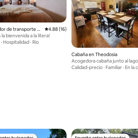
or de transporte e
Calificación promedio: 4.88 de 5, 16 reseñas
4.88 (16)
lle
la bienvenida a la litera!
·
Hospitalidad
·
Río
Cabaña en Theodosia
Acogedora cabaña junto al lago
estacionamiento para embarca
Calidad-precio
·
Familiar
·
En la 
cerca del puerto deportivo
: 5.0 de 5, 10 reseñas
 entre huéspedes
Favorito entre huéspedes