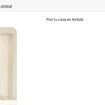
 original
Pon tu casa en Airbnb
o o desliza el dedo.