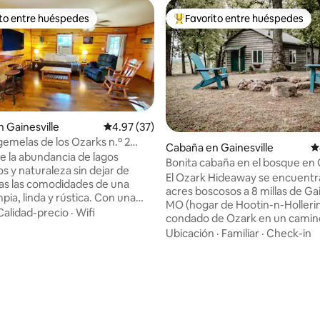
ito entre huéspedes
Favorito entre huéspedes
 entre huéspedes preferido
Favorito entre huéspedes prefe
 Gainesville
Calificación promedio: 4.97 de 5, 37 reseñas
4.97 (37)
emelas de los Ozarks n.º 2
Cabaña en Gainesville
C
de la abundancia de lagos
Bonita cabaña en el bosque en
íos y naturaleza sin dejar de
Mtn: una escapada tranquila
El Ozark Hideaway se encuentr
as las comodidades de una
acres boscosos a 8 millas de Gai
pia, linda y rústica. Con una
MO (hogar de Hootin-n-Hollerin
céntrica entre el lago Norfork y
Calidad-precio
·
Wifi
condado de Ozark en un camin
ll Shoals, cerca de las montañas
grava bien mantenido. La vida s
Ubicación
·
Familiar
·
Check-in
 río White, hay un sinfín de
abunda mientras caminas por l
ades para disfrutar de la
senderos marcados o te calient
a. ¡Explorar, hacer senderismo,
la hoguera. La acogedora sala de estar
car, observar las estrellas y
: 5.0 de 5, 20 reseñas
ofrece una chimenea de gas. El espacio
nics son actividades que
para dormir incluye una cama 
La cabaña B se encuentra en la
queen en el dormitorio bellam
 Gainesville, MO, que ofrece