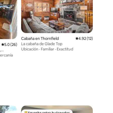
Cabaña en Thornfield
Calificación promedio:
4.92 (12)
La cabaña de Glade Top
Calificación promedio: 5.0 de 5, 26 reseñas
5.0 (26)
Ubicación
·
Familiar
·
Exactitud
,
ciones,
cercanía
Favorito entre huéspedes