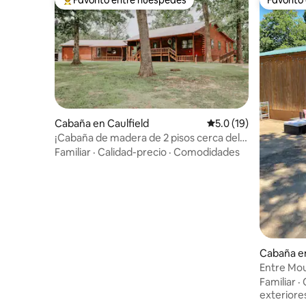
Favorito entre huéspedes preferido
Favorito
Cabaña en Caulfield
Calificación promedio
5.0 (19)
¡Cabaña de madera de 2 pisos cerca del
río!
Familiar
·
Calidad-precio
·
Comodidades
Cabaña en
Entre Mou
Misuri.
Familiar
·
exteriore