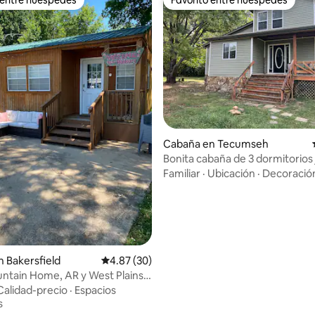
 entre huéspedes
Favorito entre huéspedes
: 5.0 de 5, 19 reseñas
Cabaña en Tecumseh
Bonita cabaña de 3 dormitorios 
la orilla del río
Familiar
·
Ubicación
·
Decoració
 Bakersfield
Calificación promedio: 4.87 de 5, 30 reseñas
4.87 (30)
ntain Home, AR y West Plains,
Calidad-precio
·
Espacios
s