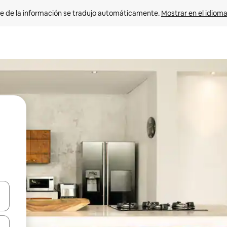
e de la información se tradujo automáticamente. 
Mostrar en el idioma
n las teclas de flecha hacia arriba y hacia abajo o explora con el tact