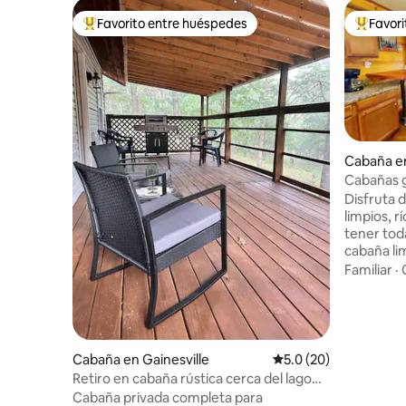
Favorito entre huéspedes
Favor
Favorito entre huéspedes preferido
Favorito
Cabaña en
Cabañas g
rústicas
Disfruta 
limpios, r
tener tod
cabaña lim
ubicación 
Familiar
·
el lago Bu
Caney y el
oportunid
naturalez
cazar, pes
Cabaña en Gainesville
Calificación promedio
5.0 (20)
hacer píc
Retiro en cabaña rústica cerca del lago
abundan! 
Norfork
Cabaña privada completa para
ciudad de