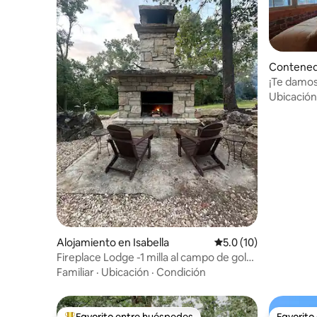
Contened
n Gainesvi
¡Te damos 
Ubicación
Alojamiento en Isabella
Calificación promedio
5.0 (10)
Fireplace Lodge -1 milla al campo de golf
y 4 al lago
Familiar
·
Ubicación
·
Condición
Favorito entre huéspedes
Favorito