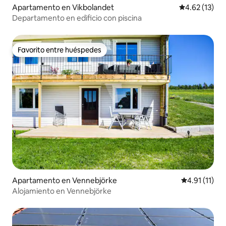
Apartamento en Vikbolandet
Calificación 
4.62 (13)
Departamento en edificio con piscina
Favorito entre huéspedes
Favorito entre huéspedes
Apartamento en Vennebjörke
Calificación 
4.91 (11)
Alojamiento en Vennebjörke