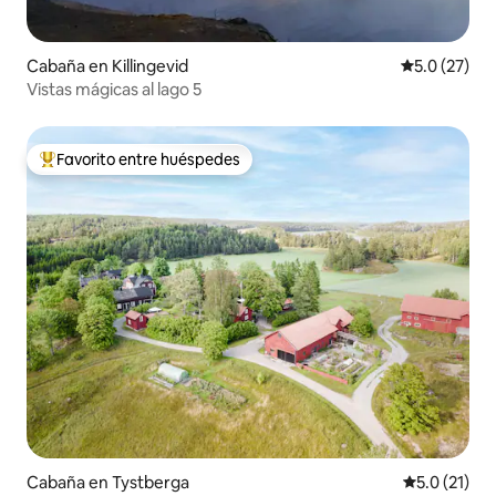
Cabaña en Killingevid
Calificación
5.0 (27)
Vistas mágicas al lago 5
Favorito entre huéspedes
Favorito entre huéspedes preferido
Cabaña en Tystberga
Calificación
5.0 (21)