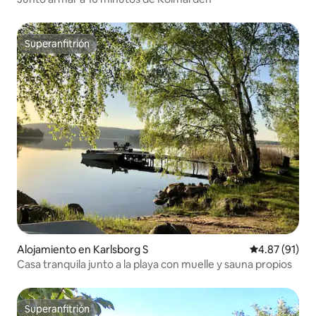
Superanfitrión
Superanfitrión
Alojamiento en Karlsborg S
Calificación 
4.87 (91)
Casa tranquila junto a la playa con muelle y sauna propios
Superanfitrión
Superanfitrión