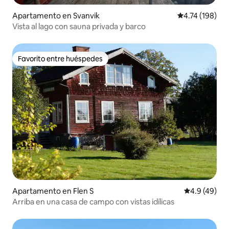
Apartamento en Svanvik
Calificación p
4.74 (198)
Vista al lago con sauna privada y barco
Favorito entre huéspedes
Favorito entre huéspedes
Apartamento en Flen S
Calificación
4.9 (49)
Arriba en una casa de campo con vistas idílicas