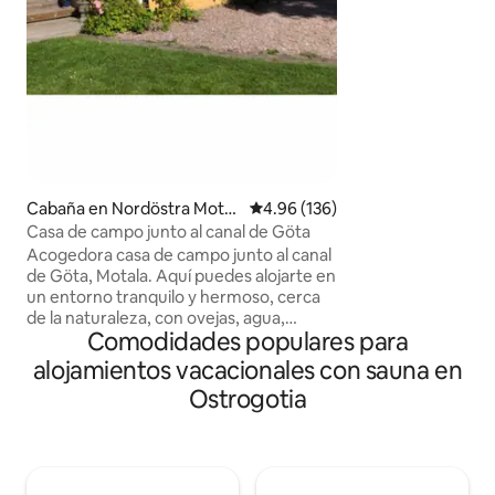
de vistas del lago
encontrarás Sjöha
que casi se asemej
sin estar lejos de la civ
metros de la tien
encuentra el lago 
el sol de una manera es
siglo XIX, el auto
las puestas de sol 
en su novela Un v
Cabaña en Nordöstra Motal
Calificación promedio: 4.96 de 5
4.96 (136)
extranjero.
a
Casa de campo junto al canal de Göta
Acogedora casa de campo junto al canal
de Göta, Motala. Aquí puedes alojarte en
un entorno tranquilo y hermoso, cerca
de la naturaleza, con ovejas, agua,
Comodidades populares para
restaurante, tienda de comestibles y
senderos para caminar. La cabaña tiene
alojamientos vacacionales con sauna en
4 camas, una pequeña cocina para
Ostrogotia
preparar comidas ligeras, un baño con
regadera y un bonito patio con zona de
parrilla. Hay 4 bicicletas disponibles para
pedir prestadas. Posee espacio de
estacionamiento. Si desea alquilar ropa