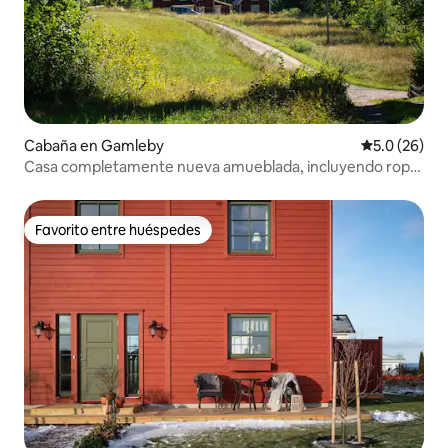
Cabaña en Gamleby
Calificación
5.0 (26)
Casa completamente nueva amueblada, incluyendo ropa
de cama.
Favorito entre huéspedes
Favorito entre huéspedes