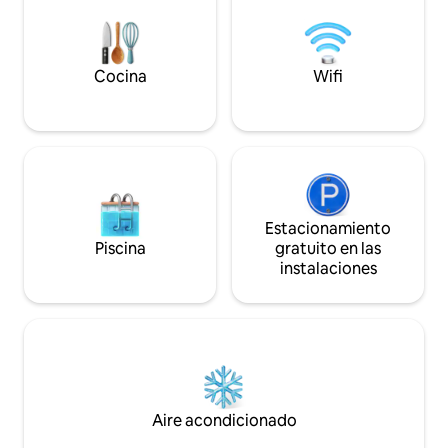
de cama y toallas por 100 SEK por cama,
por favor, háganoslo saber antes de su
llegada. ¡La limpieza NO está incluida! Si
se desea limpieza, se cobrará una tarifa
Cocina
Wifi
de SEK 500.
Estacionamiento
Piscina
gratuito en las
instalaciones
Aire acondicionado