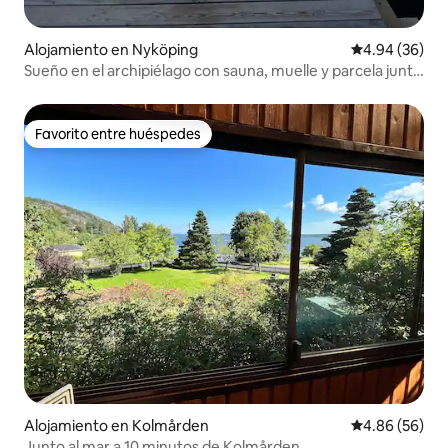
Alojamiento en Nyköping
Calificación p
4.94 (36)
Sueño en el archipiélago con sauna, muelle y parcela junto
al lago
Favorito entre huéspedes
Favorito entre huéspedes
Alojamiento en Kolmården
Calificación p
4.86 (56)
Junto al mar a 10 minutos de Kolmården