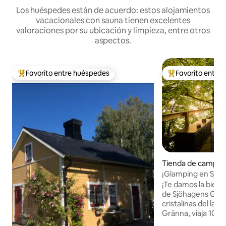
Los huéspedes están de acuerdo: estos alojamientos
vacacionales con sauna tienen excelentes
valoraciones por su ubicación y limpieza, entre otros
aspectos.
Favorito entre huéspedes
Favorito entre
Favorito entre huéspedes preferido
Favorito entre hu
Tienda de campo 
¡Glamping en Sjöh
Gränna!
¡Te damos la bienve
de Sjöhagens Glam
cristalinas del lago Vä
Gränna, viaja 10 m
por la carretera tu