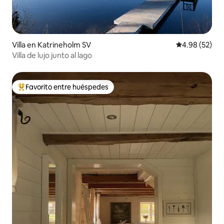
Villa en Katrineholm SV
Calificación p
4.98 (52)
Villa de lujo junto al lago
Favorito entre huéspedes
Favorito entre huéspedes preferido