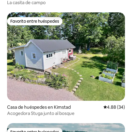
La casita de campo
Favorito entre huéspedes
Favorito entre huéspedes
Casa de huéspedes en Kimstad
Calificación p
4.88 (34)
Acogedora Stuga junto al bosque
Favorito entre huéspedes