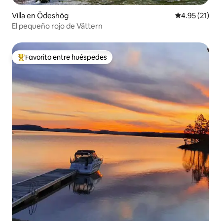
Villa en Ödeshög
Calificación 
4.95 (21)
El pequeño rojo de Vättern
Favorito entre huéspedes
Favorito entre huéspedes preferido