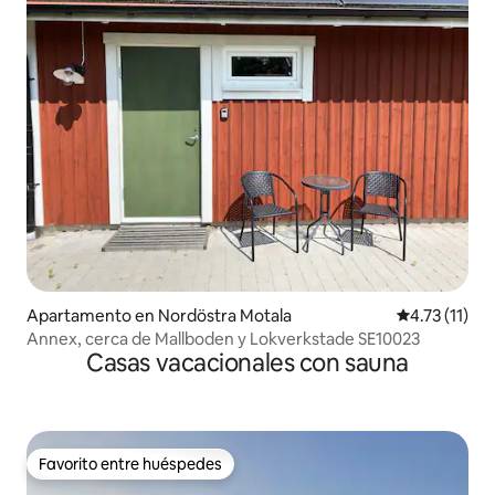
Apartamento en Nordöstra Motala
Calificación 
4.73 (11)
Annex, cerca de Mallboden y Lokverkstade SE10023
Casas vacacionales con sauna
Favorito entre huéspedes
Favorito entre huéspedes