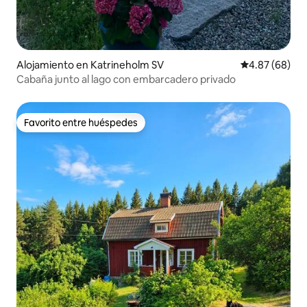
Alojamiento en Katrineholm SV
Calificación p
4.87 (68)
Cabaña junto al lago con embarcadero privado
Favorito entre huéspedes
Favorito entre huéspedes