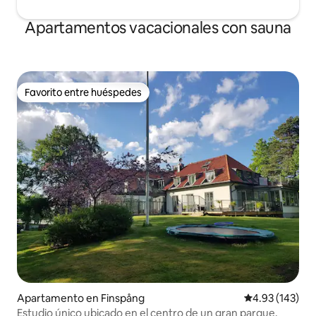
Apartamentos vacacionales con sauna
Favorito entre huéspedes
Favorito entre huéspedes
Apartamento en Finspång
Calificación p
4.93 (143)
Estudio único ubicado en el centro de un gran parque.