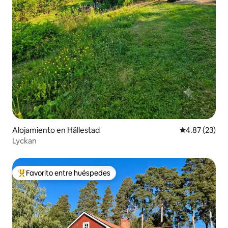
Alojamiento en Hällestad
Calificación 
4.87 (23)
Lyckan
Favorito entre huéspedes
Favorito entre huéspedes preferido