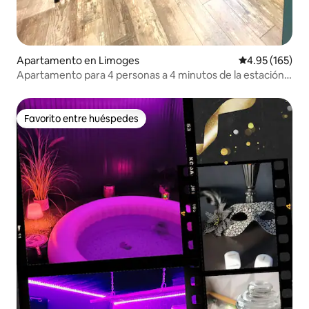
Apartamento en Limoges
Calificación p
4.95 (165)
Apartamento para 4 personas a 4 minutos de la estación
de tren
Favorito entre huéspedes
Favorito entre huéspedes