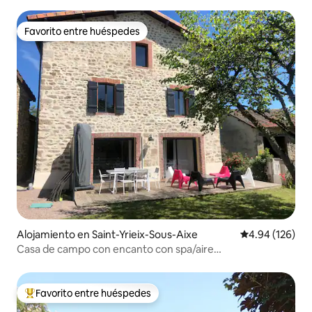
Favorito entre huéspedes
Favorito entre huéspedes
Alojamiento en Saint-Yrieix-Sous-Aixe
Calificación pr
4.94 (126)
Casa de campo con encanto con spa/aire
acondicionado/10 personas
Favorito entre huéspedes
Favorito entre huéspedes preferido