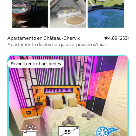
Apartamento en Château-Chervix
Calificación pr
4.89 (253)
Apartamento dúplex con jacuzzi privado «Ania»
Favorito entre huéspedes
Favorito entre huéspedes