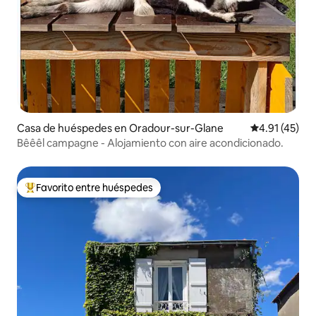
Casa de huéspedes en Oradour-sur-Glane
Calificación 
4.91 (45)
Bêêêl campagne - Alojamiento con aire acondicionado.
Favorito entre huéspedes
Favorito entre huéspedes preferido