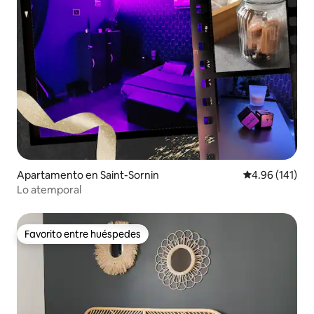
Apartamento en Saint-Sornin
Calificación p
4.96 (141)
Lo atemporal
Favorito entre huéspedes
Favorito entre huéspedes