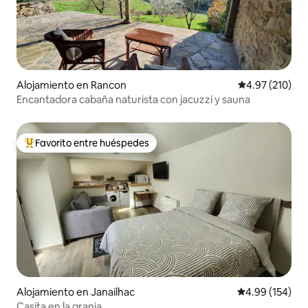
Alojamiento en Rancon
Calificación p
4.97 (210)
Encantadora cabaña naturista con jacuzzi y sauna
Favorito entre huéspedes
Favorito entre huéspedes preferido
Alojamiento en Janailhac
Calificación pr
4.99 (154)
Casita en la granja