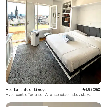
Apartamento en Limoges
Calificación pr
4.95 (250)
Hypercentre Terrasse - Aire acondicionado, vista y
ubicación n.º 1