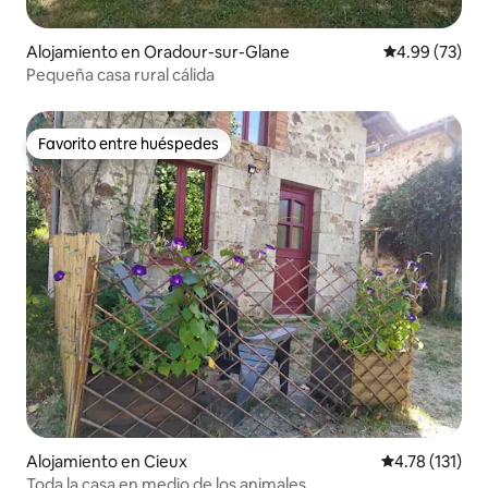
Alojamiento en Oradour-sur-Glane
Calificación p
4.99 (73)
Pequeña casa rural cálida
Favorito entre huéspedes
Favorito entre huéspedes
Alojamiento en Cieux
Calificación p
4.78 (131)
Toda la casa en medio de los animales.