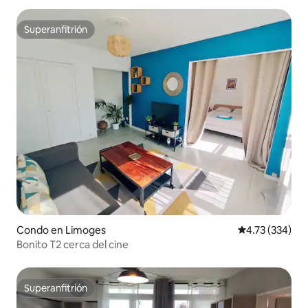
Superanfitrión
Superanfitrión
Condo en Limoges
Calificación p
4.73 (334)
Bonito T2 cerca del cine
Superanfitrión
Superanfitrión