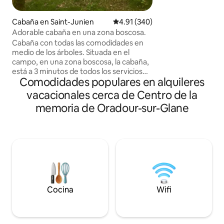
Lemosín. De una so
nuestra casa, con u
Cabaña en Saint-Junien
Calificación promedio: 4.91 de 5
4.91 (340)
de octubre al 1 de
Adorable cabaña en una zona boscosa.
cargo de € 15 por 
Cabaña con todas las comodidades en
calefacción eléctri
medio de los árboles. Situada en el
llegada. Horario de 
campo, en una zona boscosa, la cabaña,
17:00 y de salida: a
está a 3 minutos de todos los servicios
embargo, seguimos
Comodidades populares en alquileres
(panadería, tienda de comestibles
respecto a estos h
orgánicos, supermercados, tienda de
vacacionales cerca de Centro de la
animales.
comestibles congelados...) y a 3 minutos
memoria de Oradour-sur-Glane
del corazón de la ciudad de Saint-Junien,
(mercado semanal el sábado por la
mañana, mercados cubiertos, bares,
restaurantes, médicos, hospital...).
También se encuentra a 10 minutos del
centro de la memoria de Oradour Sur
Glane y a 20 minutos de Limoges, ciudad
de Artes y Fuego, famosa por su
porcelana.
Cocina
Wifi