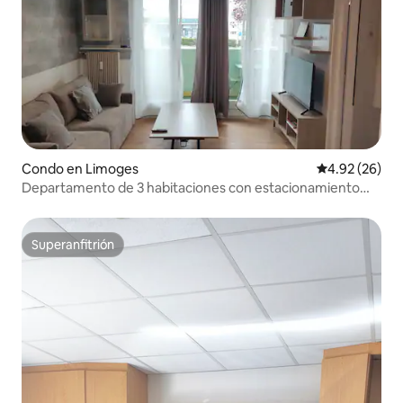
Condo en Limoges
Calificación p
4.92 (26)
Departamento de 3 habitaciones con estacionamiento
privado, hospital cercano
Superanfitrión
Superanfitrión