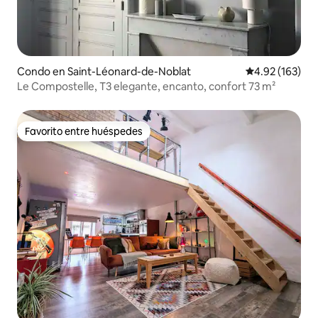
Condo en Saint-Léonard-de-Noblat
Calificación p
4.92 (163)
Le Compostelle, T3 elegante, encanto, confort 73 m²
Favorito entre huéspedes
Favorito entre huéspedes