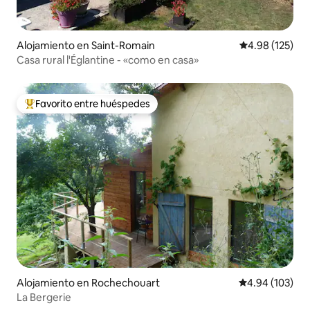
Alojamiento en Saint-Romain
Calificación p
4.98 (125)
Casa rural l'Églantine - «como en casa»
Favorito entre huéspedes
Favorito entre huéspedes preferido
Alojamiento en Rochechouart
Calificación pr
4.94 (103)
La Bergerie