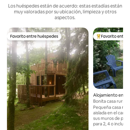
Los huéspedes están de acuerdo: estas estadías están
muy valoradas por su ubicación, limpieza y otros
aspectos.
Favorito entre huéspedes
Favorito entre
Favorito entre huéspedes
Favorito entre hu
Alojamiento en O
r-Glane
Bonita casa rural 
2 a 4 personas (inc
Pequeña casa rural 
aislada en el camp
sus muros de pied
para 2, 4 o incluso
pueblecito tranqui