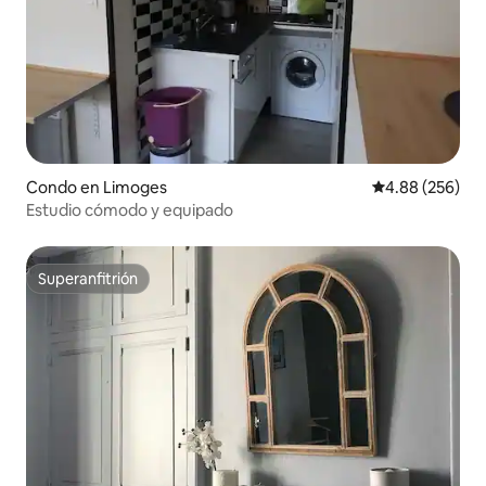
Condo en Limoges
Calificación pr
4.88 (256)
Estudio cómodo y equipado
Superanfitrión
Superanfitrión