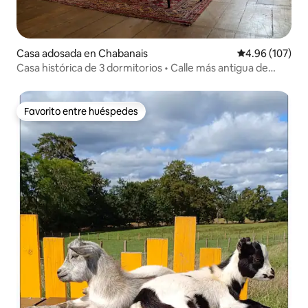
Casa adosada en Chabanais
Calificación pr
4.96 (107)
Casa histórica de 3 dormitorios • Calle más antigua de
Chabanais
Favorito entre huéspedes
Favorito entre huéspedes