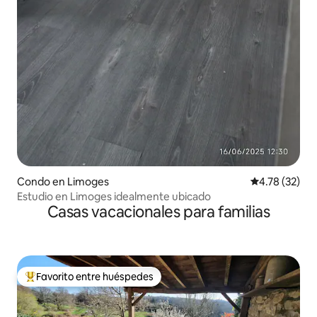
Condo en Limoges
Calificación 
4.78 (32)
Estudio en Limoges idealmente ubicado
Casas vacacionales para familias
Favorito entre huéspedes
Favorito entre huéspedes preferido