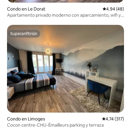
Condo en Le Dorat
Calificación p
4.94 (48)
Apartamento privado moderno con aparcamiento, wifi y
jacuzzi
Superanfitrión
Superanfitrión
Condo en Limoges
Calificación p
4.74 (317)
Cocon centre-CHU-Émailleurs parking y terraza