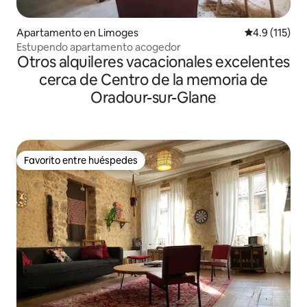
Apartamento en Limoges
Calificación 
4.9 (115)
Estupendo apartamento acogedor
Otros alquileres vacacionales excelentes
cerca de Centro de la memoria de
Oradour-sur-Glane
Favorito entre huéspedes
Favorito entre huéspedes