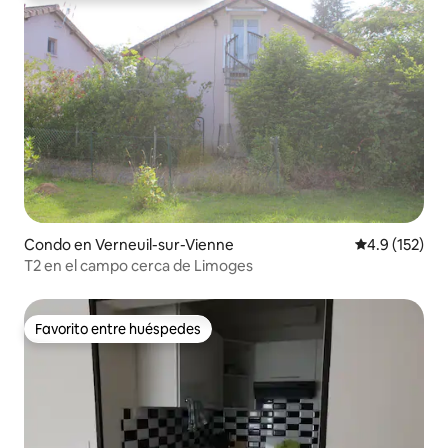
Condo en Verneuil-sur-Vienne
Calificación 
4.9 (152)
T2 en el campo cerca de Limoges
Favorito entre huéspedes
Favorito entre huéspedes