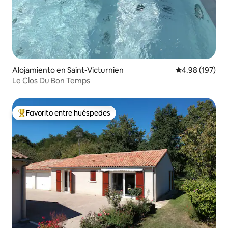
Alojamiento en Saint-Victurnien
Calificación pr
4.98 (197)
Le Clos Du Bon Temps
Favorito entre huéspedes
Favorito entre huéspedes preferido