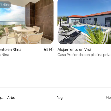
itrión
itrión
nto en Rtina
Calificación promedio: 5 de 5, 4 reseñas
5 (4)
Alojamiento en Vrsi
 Nina
Casa Profonda con piscina priva
al mar
Parque Nacional de los Lagos de Plitvice
Arbe
Pag
Mu