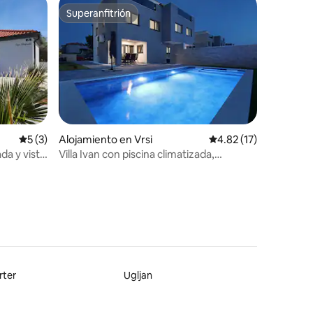
Superanfitrión
Superanfitrión
Calificación promedio: 5 de 5, 3 reseñas
5 (3)
Alojamiento en Vrsi
Calificación promedio:
4.82 (17)
da y vista
Villa Ivan con piscina climatizada,
bicicletas gratuitas y vistas al mar
rter
Ugljan