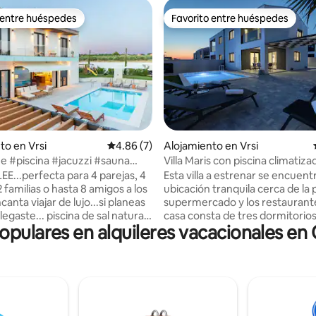
 entre huéspedes
Favorito entre huéspedes
 entre huéspedes
Favorito entre huéspedes
 4.97 de 5, 66 reseñas
to en Vrsi
Calificación promedio: 4.86 de 5, 7 reseñas
4.86 (7)
Alojamiento en Vrsi
lee #piscina #jacuzzi #sauna
Villa Maris con piscina climatiza
fantil
al mar
LEE...perfecta para 4 parejas, 4
Esta villa a estrenar se encuent
2 familias o hasta 8 amigos a los
ubicación tranquila cerca de la p
canta viajar de lujo...si planeas
supermercado y los restaurante
llegaste... piscina de sal natural
casa consta de tres dormitorios
populares en alquileres vacacionales en 
ros cuadrados, una sala de
comedor, cocina totalmente eq
 con jacuzzi, sauna y ducha...un
dos baños, balcón y piscina priv
antil para niños felices...gran
Todas las habitaciones poseen 
star y comedor, 4 amplios
acondicionados. El balcón ofre
os con 4 baños privados y
hermosa vista al mar. Nuestros
..una barbacoa
huéspedes tienen una entrada 
NAL...4 estacionamientos
aparcamiento. La barbacoa y el 