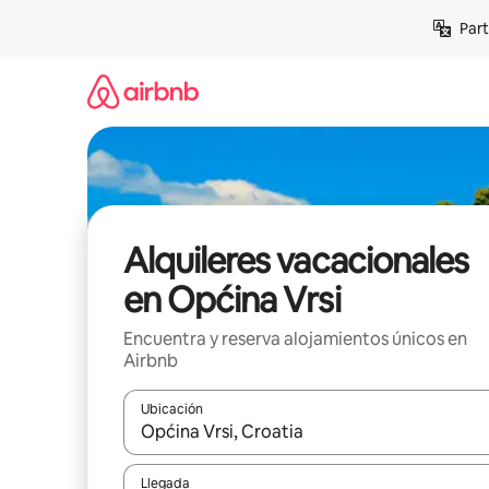
Omite
Part
el
contenido
Alquileres vacacionales
en Općina Vrsi
Encuentra y reserva alojamientos únicos en
Airbnb
Ubicación
Cuando los resultados estén disponibles, navega co
Llegada