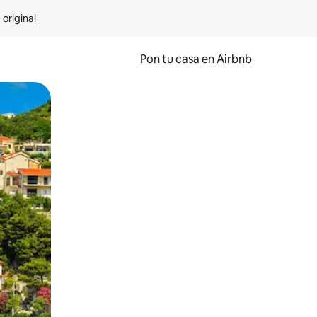
 original
Pon tu casa en Airbnb
o o desliza el dedo.