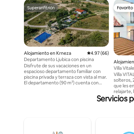
Superanfitrión
Favorito
Superanfitrión
Favorito
Alojamiento en Krneza
Calificación promedio:
4.97 (66)
Departamento Ljubica con piscina
Alojamien
Disfrute de sus vacaciones en un
Villa Vita
espacioso departamento familiar con
#parquein
Villa VITA
piscina privada y terraza con vista al mar.
solteros, 
El departamento (90 m²) cuenta con
que les en
3 habitaciones cómodas, 2 baños, un
relajarte, 
aseo independiente, una cocina
Servicios 
de 40 met
totalmente equipada y una sala de estar.
bienestar
Dos habitaciones y la sala de estar
parque inf
cuentan con aire acondicionado,
sala de e
mientras que la tercera habitación tiene
dormitori
un ventilador de techo. Los huéspedes
balcones.
tienen acceso a estacionamiento
PROFESIO
privado, una parrilla, un área de juegos