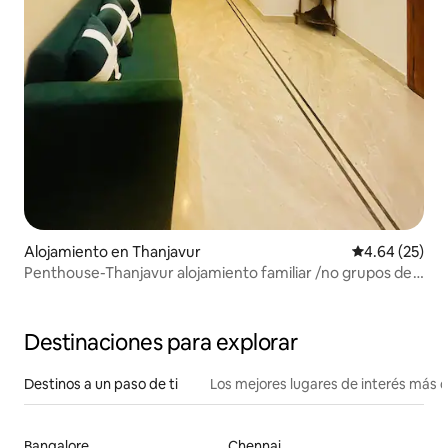
Alojamiento en Thanjavur
Calificación p
4.64 (25)
Penthouse-Thanjavur alojamiento familiar /no grupos de
solteros.
Destinaciones para explorar
Destinos a un paso de ti
Los mejores lugares de interés más 
Bangalore
Chennai