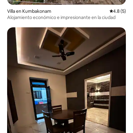
Villa en Kumbakonam
Calificació
4.8 (5)
Alojamiento económico e impresionante en la ciudad