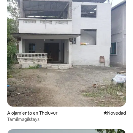
Alojamiento en Tholuvur
Lugar para ho
Novedad
Tamilmagilstays