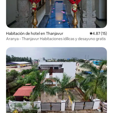
Habitación de hotel en Thanjavur
Calificación 
4.87 (15)
Aranya - Thanjavur Habitaciones idílicas y desayuno gratis