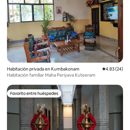
Habitación privada en Kumbakonam
Calificación p
4.83 (24)
Habitación familiar Maha Periyava Kuteeram
Favorito entre huéspedes
Favorito entre huéspedes