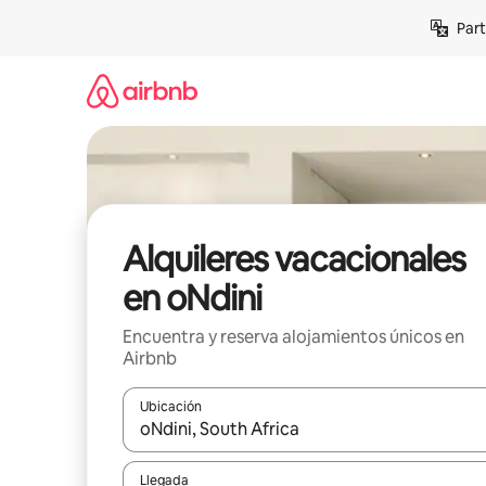
Omite
Part
el
contenido
Alquileres vacacionales
en oNdini
Encuentra y reserva alojamientos únicos en
Airbnb
Ubicación
Cuando los resultados estén disponibles, navega co
Llegada