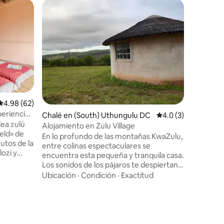
Casa de 
rido
Casa de p
Tu famili
hospedes 
Nuestra 
experimen
disfrutas 
Nación Zu
auto del 
Calificación promedio: 4.98 de 5, 62 reseñas
4.98 (62)
periencia
Chalé en (South) Uthungulu DC
Calificación promed
4.0 (3)
dea zulú
Alojamiento en Zulu Village
eld» de
En lo profundo de las montañas KwaZulu,
utos de la
entre colinas espectaculares se
ozi y
encuentra esta pequeña y tranquila casa.
ales
Los sonidos de los pájaros te despiertan
ida
por la mañana y las espectaculares
Ubicación
·
Condición
·
Exactitud
ños y
puestas de sol por la tarde. Las rutas de
tura
senderismo son muchas y nuestros
la donde
vecinos se mantienen humildes y
 cultura
respetuosos con tu privacidad. Disfruta
el patio al máximo