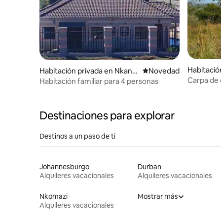
Habitación
Habitación privada en Nkandl
Lugar para hospedarse
Novedad
Municipal
a
Carpa de 
Habitación familiar para 4 personas
Destinaciones para explorar
Destinos a un paso de ti
Johannesburgo
Durban
Alquileres vacacionales
Alquileres vacacionales
Nkomazi
Mostrar más
Alquileres vacacionales