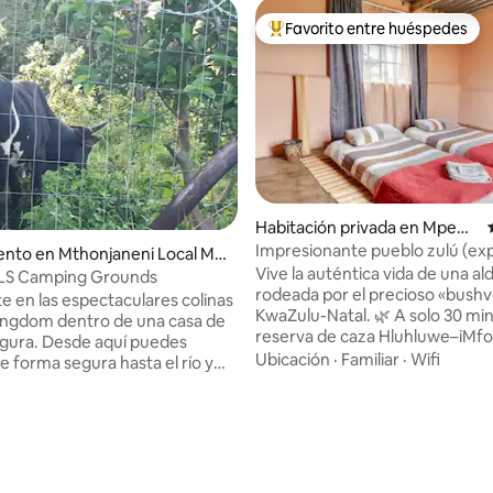
Favorito entre huéspedes
Favorito entre huéspedes prefe
Habitación privada en Mpem
bheni
Impresionante pueblo zulú (ex
to en Mthonjaneni Local Mu
original en el pueblo)
Vive la auténtica vida de una al
LS Camping Grounds
rodeada por el precioso «bushv
 en las espectaculares colinas
KwaZulu-Natal. 🌿 A solo 30 min
ingdom dentro de una casa de
reserva de caza Hluhluwe–iMfol
gura. Desde aquí puedes
cerca del parque de los humed
Ubicación
·
Familiar
·
Wifi
e forma segura hasta el río y
iSimangaliso. Disfruta de la com
tiguas rutas de senderismo
tradicional, conoce a los lugare
los vecinos. Los caminos
sumérgete en la verdadera cul
o son de grava y se recomienda
africana. Una escapada tranqui
ión en las cuatro ruedas,
la naturaleza, la comunidad y la
s coches pequeños se las
cobran vida. 🖤
La tarifa por noche es por