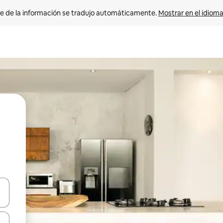
e de la información se tradujo automáticamente. 
Mostrar en el idioma
n las teclas de flecha hacia arriba y hacia abajo o explora con el tact