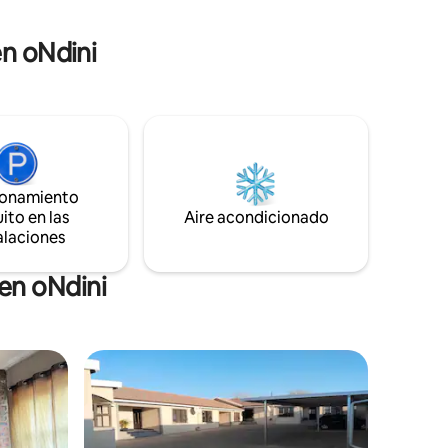
en oNdini
ionamiento
ito en las
Aire acondicionado
alaciones
en oNdini