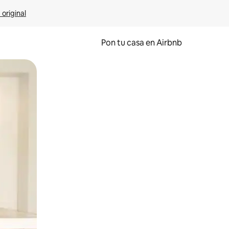
 original
Pon tu casa en Airbnb
o o desliza el dedo.