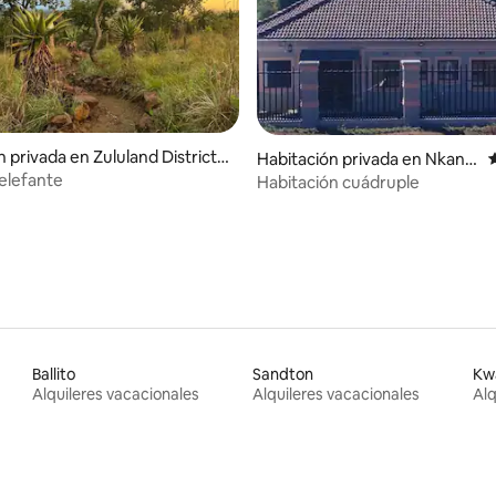
 privada en Zululand District
Habitación privada en Nkandl
ity
a
elefante
Habitación cuádruple
Ballito
Sandton
Kw
Alquileres vacacionales
Alquileres vacacionales
Alq