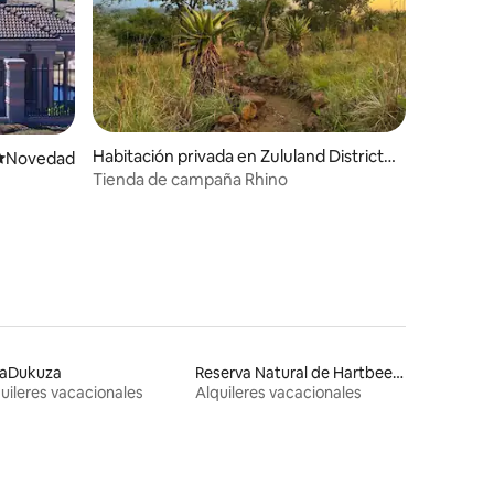
Habitación privada en Zululand District
Lugar para hospedarse
Novedad
Municipality
Tienda de campaña Rhino
aDukuza
Reserva Natural de Hartbeespoort
uileres vacacionales
Alquileres vacacionales