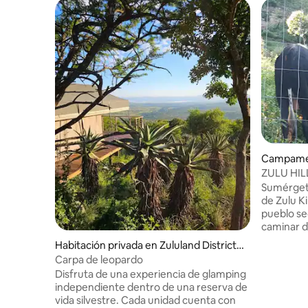
Campamen
nicipality
ZULU HIL
Sumérgete
de Zulu K
pueblo se
caminar d
seguir an
Habitación privada en Zululand District
hasta los pueb
Municipality
Carpa de leopardo
del puebl
Disfruta de una experiencia de glamping
una tracc
independiente dentro de una reserva de
aunque lo
vida silvestre. Cada unidad cuenta con
arreglan. 