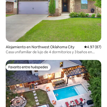
Alojamiento en Northwest Oklahoma City
Calificación p
4.97 (87)
Casa unifamiliar de lujo de 4 dormitorios y 3 baños en
Edmond, OK
Favorito entre huéspedes
Favorito entre huéspedes