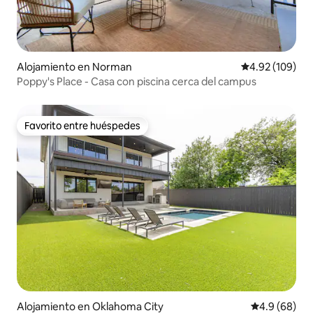
Alojamiento en Norman
Calificación pr
4.92 (109)
Poppy's Place - Casa con piscina cerca del campus
Favorito entre huéspedes
Favorito entre huéspedes
Alojamiento en Oklahoma City
Calificación 
4.9 (68)