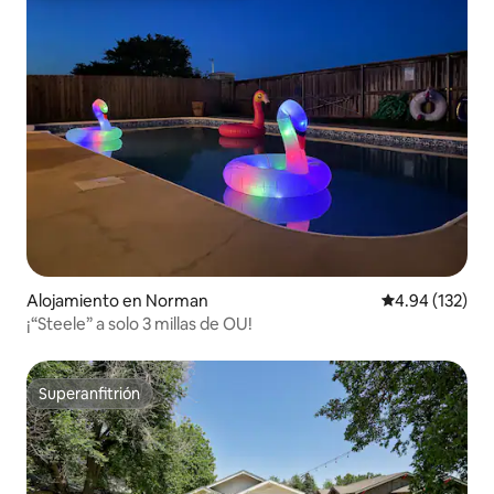
Alojamiento en Norman
Calificación p
4.94 (132)
¡“Steele” a solo 3 millas de OU!
Superanfitrión
Superanfitrión