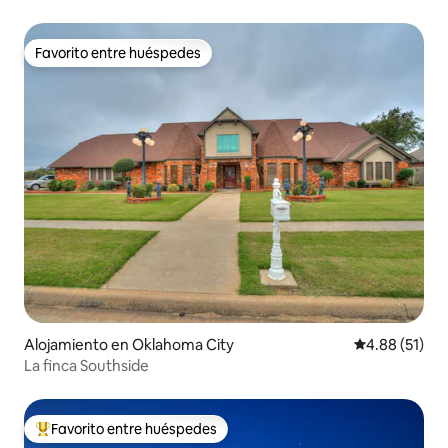
silenciosa
Favorito entre huéspedes
Favorito entre huéspedes
Alojamiento en Oklahoma City
Calificación 
4.88 (51)
La finca Southside
Favorito entre huéspedes
Favorito entre huéspedes preferido