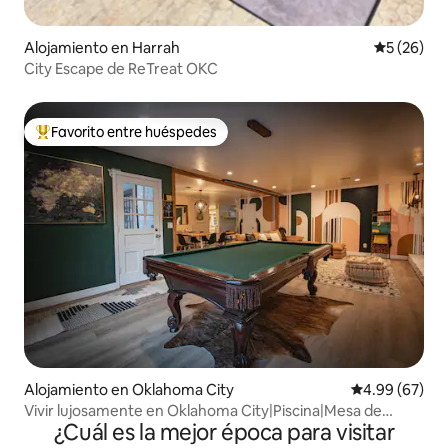
Alojamiento en Harrah
Calificaci
5 (26)
City Escape de ReTreat OKC
Favorito entre huéspedes
Favorito entre huéspedes preferido
Alojamiento en Oklahoma City
Calificación p
4.99 (67)
Vivir lujosamente en Oklahoma City|Piscina|Mesa de
¿Cuál es la mejor época para visitar
billar|Arte local