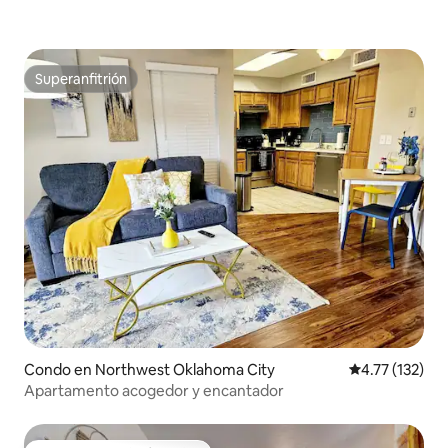
Superanfitrión
Superanfitrión
Condo en Northwest Oklahoma City
Calificación p
4.77 (132)
Apartamento acogedor y encantador