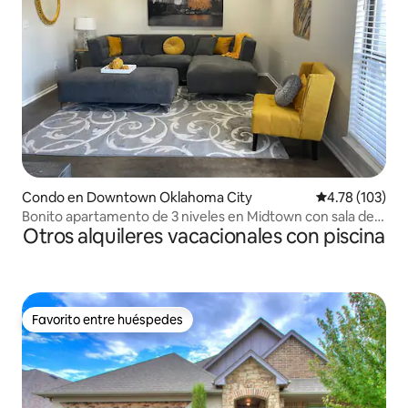
Condo en Downtown Oklahoma City
Calificación p
4.78 (103)
Bonito apartamento de 3 niveles en Midtown con sala de
Otros alquileres vacacionales con piscina
juegos en el loft
Favorito entre huéspedes
Favorito entre huéspedes