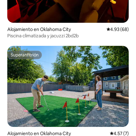
Alojamiento en Oklahoma City
Calificación p
4.93 (68)
Piscina climatizada y jacuzzi 2bd2b
Superanfitrión
Superanfitrión
Alojamiento en Oklahoma City
Calificación
4.57 (7)