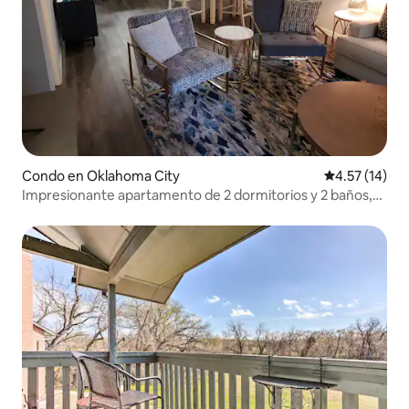
Condo en Oklahoma City
Calificación 
4.57 (14)
Impresionante apartamento de 2 dormitorios y 2 baños,
NW OKC