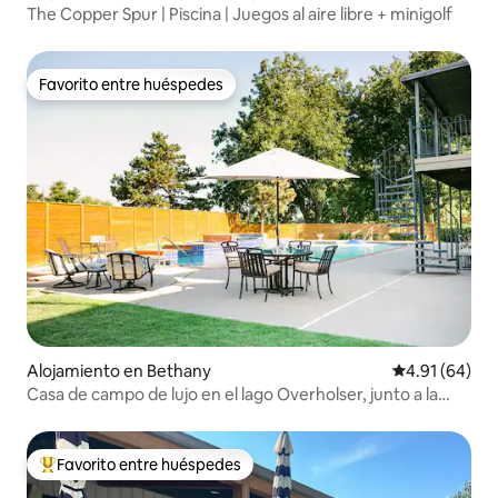
The Copper Spur | Piscina | Juegos al aire libre + minigolf
Favorito entre huéspedes
Favorito entre huéspedes
Alojamiento en Bethany
Calificación 
4.91 (64)
Casa de campo de lujo en el lago Overholser, junto a la
Ruta 66
Favorito entre huéspedes
Favorito entre huéspedes preferido