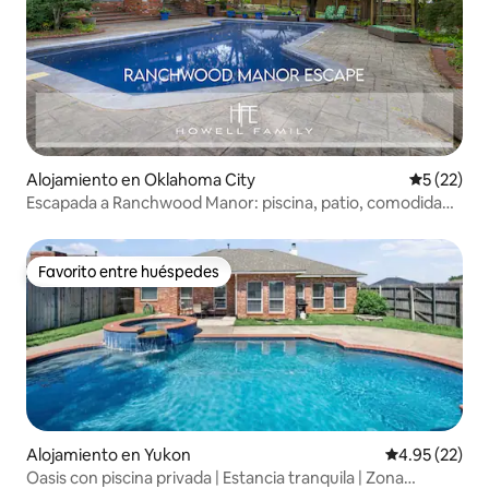
Alojamiento en Oklahoma City
Calificaci
5 (22)
Escapada a Ranchwood Manor: piscina, patio, comodidad
en OKC
Favorito entre huéspedes
Favorito entre huéspedes
Alojamiento en Yukon
Calificación 
4.95 (22)
Oasis con piscina privada | Estancia tranquila | Zona