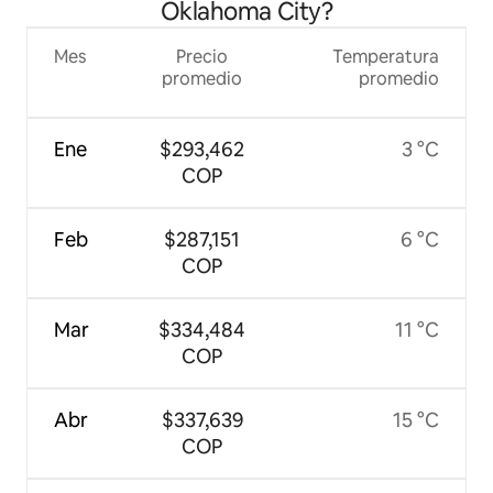
Oklahoma City?
Mes
Precio
Temperatura
promedio
promedio
Ene
$293,462
3 °C
COP
Feb
$287,151
6 °C
COP
Mar
$334,484
11 °C
COP
Abr
$337,639
15 °C
COP