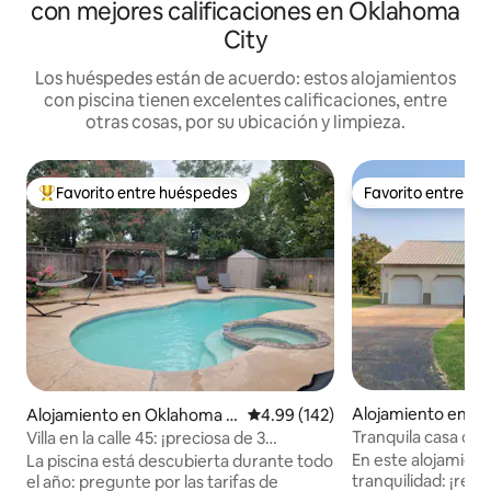
con mejores calificaciones en Oklahoma
City
Los huéspedes están de acuerdo: estos alojamientos
con piscina tienen excelentes calificaciones, entre
otras cosas, por su ubicación y limpieza.
Favorito entre huéspedes
Favorito entre h
Favorito entre huéspedes preferido
Favorito entre h
Alojamiento en Lu
Alojamiento en Oklahoma C
Calificación promedio: 4.99 de 5
4.99 (142)
ity
Tranquila casa de 
Villa en la calle 45: ¡preciosa de 3
campo con piscin
dormitorios con piscina y jacuzzi!
En este alojamient
La piscina está descubierta durante todo
tranquilidad: ¡reláj
el año: pregunte por las tarifas de