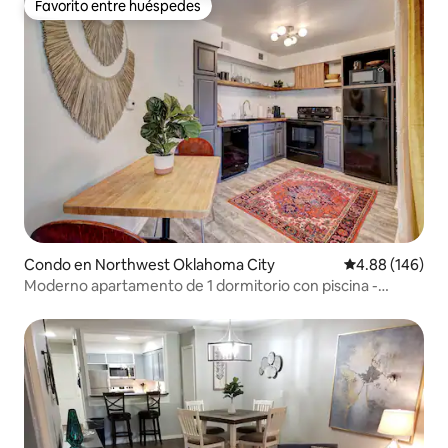
Favorito entre huéspedes
Favorito entre huéspedes
Condo en Northwest Oklahoma City
Calificación pr
4.88 (146)
Moderno apartamento de 1 dormitorio con piscina -
cerrado