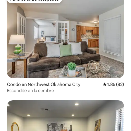
Favorito entre huéspedes
Condo en Northwest Oklahoma City
Calificación p
4.85 (82)
Escondite en la cumbre