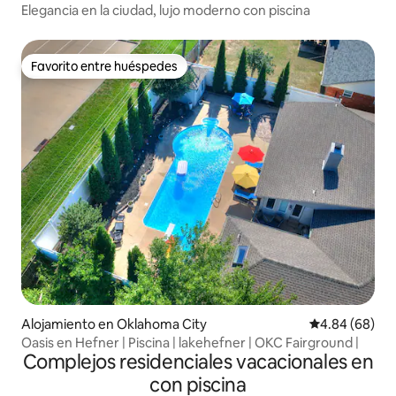
Elegancia en la ciudad, lujo moderno con piscina
Favorito entre huéspedes
Favorito entre huéspedes
Alojamiento en Oklahoma City
Calificación p
4.84 (68)
Oasis en Hefner | Piscina | lakehefner | OKC Fairground |
Complejos residenciales vacacionales en
con piscina