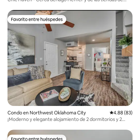
Quail Creek
Favorito entre huéspedes
Favorito entre huéspedes
Condo en Northwest Oklahoma City
Calificación p
4.88 (83)
¡Moderno y elegante alojamiento de 2 dormitorios y 2
baños con piscina!
Favorito entre huéspedes