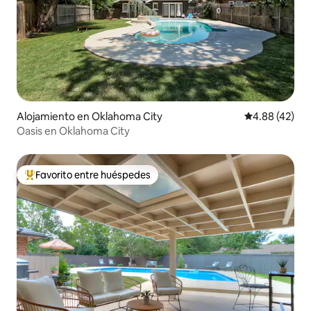
Alojamiento en Oklahoma City
Calificación 
4.88 (42)
Oasis en Oklahoma City
Favorito entre huéspedes
Favorito entre huéspedes preferido