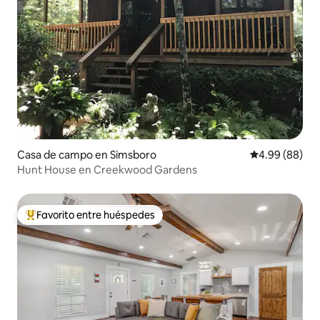
Casa de campo en Simsboro
Calificación p
4.99 (88)
Hunt House en Creekwood Gardens
Favorito entre huéspedes
Favorito entre huéspedes preferido