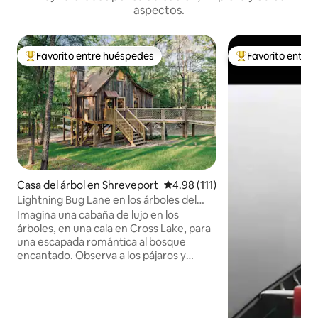
aspectos.
Favorito entre huéspedes
Favorito entre
Favorito entre huéspedes preferido
Favorito entre hu
Casa del árbol en Shreveport
Calificación promedio: 4.98 de 5
4.98 (111)
Lightning Bug Lane en los árboles del
lago
Imagina una cabaña de lujo en los
árboles, en una cala en Cross Lake, para
una escapada romántica al bosque
encantado. Observa a los pájaros y
ardillas en el porche trasero con café por
la mañana o cócteles por la noche.
Atrapa insectos relámpagos al
atardecer. Toma un kayak para cruzar el