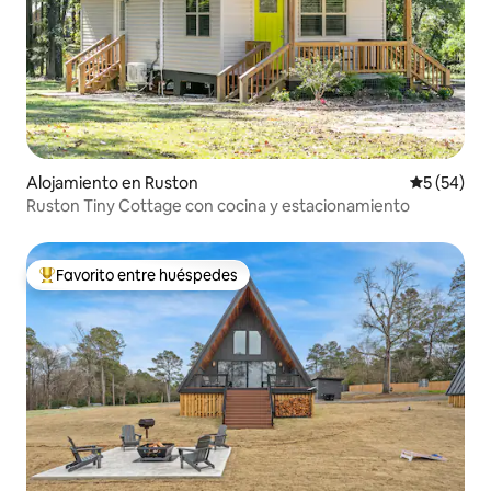
Alojamiento en Ruston
Calificaci
5 (54)
Ruston Tiny Cottage con cocina y estacionamiento
Favorito entre huéspedes
Favorito entre huéspedes preferido