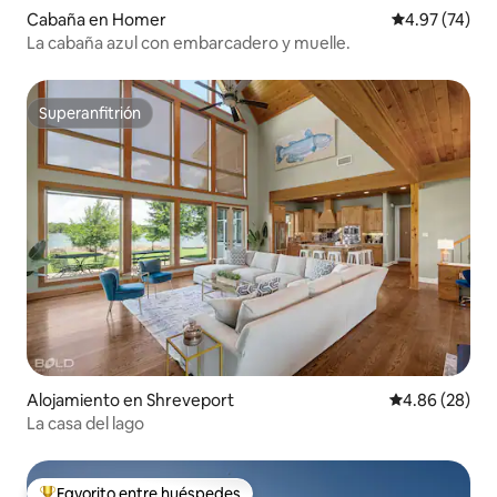
Cabaña en Homer
Calificación 
4.97 (74)
La cabaña azul con embarcadero y muelle.
Superanfitrión
Superanfitrión
Alojamiento en Shreveport
Calificación p
4.86 (28)
La casa del lago
Favorito entre huéspedes