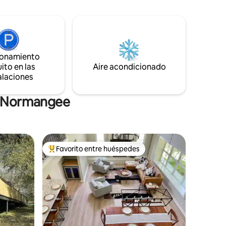
io
sumérgete en la quietud. Ideal para
dernas,
parejas o viajeros solitarios que buscan
e amigos y
reconectar con la naturaleza. No
exas A&M
tenemos televisión a propósito para
ayudarte a relajarte, pero ofrecemos wifi
ionamiento
para tus dispositivos. Desconéctate,
ito en las
relájate y deja que el bosque haga su
Aire acondicionado
magia
alaciones
en Normangee
Favorito entre huéspedes
rido
Favorito entre huéspedes preferido