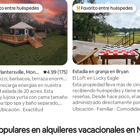
ito entre huéspedes
Favorito entre huéspedes
 entre huéspedes preferido
Favorito entre huéspedes prefe
4.91 de 5, 190 reseñas
Estadía en granja en Bryan
lantersville, Montg
Calificación promedio: 4.99 de 5, 175 reseñas
4.99 (175)
El Loft en Lucky Eagle
cuzzi, barbacoa, terraza enorme,
sta al estanque
Esta propiedad lleva más de ci
y recarga energías en nuestra
recibiendo huéspedes y tiene 
aislada de 20 acres. Esta
reseñas. Desde hace poco, el a
 lujosa yurta con cama tamaño
administrado directamente por
ha tipo spa y baño separado,
propietario, tras la finalización 
dicionado, 5G, TV ROKU,
Ubicación
·
Familiar
·
Comodida
Ubicación
·
Exactitud
contrato de administración con
ocina americana con café, tés,
tercero. The Loft at Lucky Eagle es un
os y smores. Disfruta de la
refugio rural rústico pero refin
a con una gran terraza con
populares en alquileres vacacionales e
estilo «barndominium» ubicado
estanque/pastizal con jacuzzi,
tranquilo rancho a las afueras d
ire libre, parrilla Blackstone y