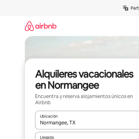
Omite
Part
el
contenido
Alquileres vacacionales
en Normangee
Encuentra y reserva alojamientos únicos en
Airbnb
Ubicación
Cuando los resultados estén disponibles, navega co
Llegada