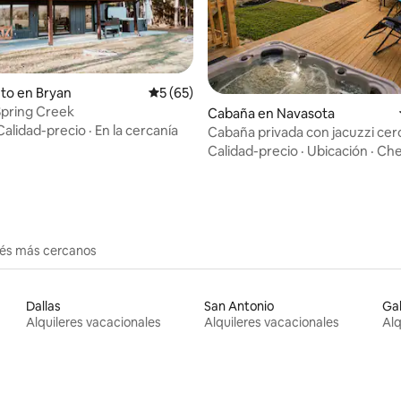
dio: 5 de 5, 7 reseñas
to en Bryan
Calificación promedio: 5 de 5, 65 reseñas
5 (65)
Spring Creek
Cabaña en Navasota
Calidad-precio
·
En la cercanía
Cabaña privada con jacuzzi cer
Texas A&M
Calidad-precio
·
Ubicación
·
Che
erés más cercanos
Dallas
San Antonio
Ga
Alquileres vacacionales
Alquileres vacacionales
Alq