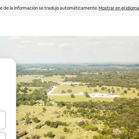
e de la información se tradujo automáticamente. 
Mostrar en el idioma
n las teclas de flecha hacia arriba y hacia abajo o explora con el tact