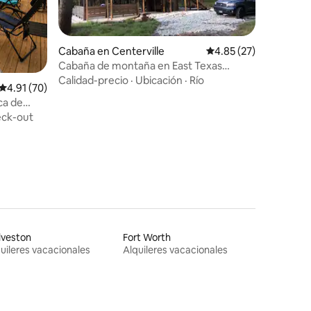
Cabaña en Centerville
Calificación promedio:
4.85 (27)
Cabaña de montaña en East Texas
Woods
Calidad-precio
·
Ubicación
·
Río
Calificación promedio: 4.91 de 5, 70 reseñas
4.91 (70)
ca de
ck-out
lveston
Fort Worth
uileres vacacionales
Alquileres vacacionales