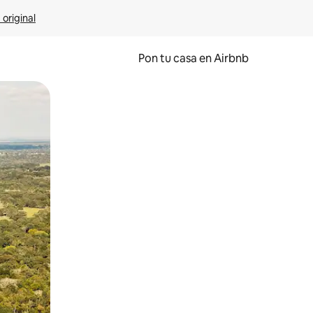
 original
Pon tu casa en Airbnb
o o desliza el dedo.