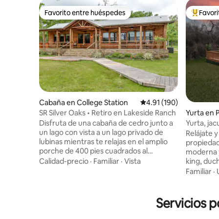
Favorito entre huéspedes
Favor
Favorito entre huéspedes
Favorito
Cabaña en College Station
Calificación promedio: 
4.91 (190)
SR Silver Oaks • Retiro en Lakeside Ranch
Yurta en P
omery
Disfruta de una cabaña de cedro junto a
Yurta, ja
un lago con vista a un lago privado de
fogata, vi
Relájate 
lubinas mientras te relajas en el amplio
propiedad 
porche de 400 pies cuadrados al
moderna y
atardecer. Ubicado en Schiller Ranch
Calidad-precio
·
Familiar
·
Vista
king, duc
Estates, cerca de Houston y Texas A&M,
aire acon
Familiar
·
SR Silver Oaks es perfecto para los fines
nevera, c
de semana de los Aggie, los viajes de
condiment
pesca, las escapadas familiares y los
naturalez
Servicios 
visitantes de la Copa Mundial de la FIFA
vistas al 
que buscan una escapada tranquila en un
ducha al a