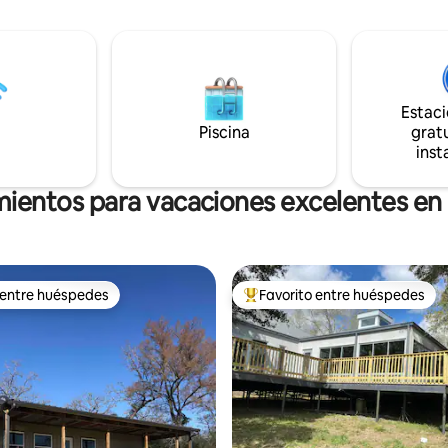
Texas. Diseñada como un refug
uego. Bernhardt Winery está a
tranquilo con comodidades mo
de distancia y Ren Fest está a
es ideal para familias, grupos d
0 millas de distancia. Los
visitantes de los partidos de T
 pueden usar el pasto/los
que buscan espacio, paisajes y
on senderos para caminar,
comodidad.
 leña y kayak.
Estac
Piscina
gratu
inst
mientos para vacaciones excelentes 
 entre huéspedes
Favorito entre huéspedes
 entre huéspedes
Favorito entre huéspedes prefe