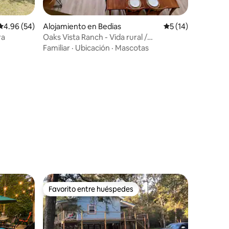
Calificación promedio: 4.96 de 5, 54 reseñas
4.96 (54)
Alojamiento en Bedias
Calificación prome
5 (14)
ra
Oaks Vista Ranch - Vida rural /
Comodidad moderna
Familiar
·
Ubicación
·
Mascotas
Favorito entre huéspedes
Favorito entre huéspedes