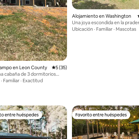
Alojamiento en Washington
Una joya escondida en la prade
Ubicación
·
Familiar
·
Mascotas
campo en Leon County
Calificación promedio: 5 de 5, 35 reseñas
5 (35)
a cabaña de 3 dormitorios
 en el condado de Leon.
·
Familiar
·
Exactitud
io: 5 de 5, 13 reseñas
ito entre huéspedes
Favorito entre huéspedes
 entre huéspedes preferido
Favorito entre huéspedes