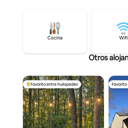
rancho de Texas. Las características
mesa de f
incluyen 2 suites principales, cocina
una milla 
gourmet, televisores de alta definición y
menos de 1
cabañas adicionales cercanas para
huéspedes
grupos más grandes.
bosques c
fogata de
Cocina
Wifi
Otros aloja
Favorito entre huéspedes
Favorito
Favorito entre huéspedes preferido
Favorito