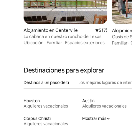
Alojamiento en Centerville
Calificación prome
5 (7)
Alojamien
La cabaña en nuestro rancho de Texas
Oasis de 
Ubicación
·
Familiar
·
Espacios exteriores
Familiar
·
Destinaciones para explorar
Destinos a un paso de ti
Los mejores lugares de int
Houston
Austin
Alquileres vacacionales
Alquileres vacacionales
Corpus Christi
Mostrar más
Alquileres vacacionales